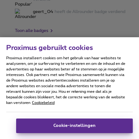
geert_04
heeft de Allrounder badge verdiend
Toon alle badges
Proximus gebruikt cookies
Proximus installeert cookies om het gebruik van haar websites te
Forumvoorwaarden
Accessibility statement
analyseren, om je surfervaring te verbeteren en om de inhoud en de
advertenties op haar websites beter af te stemmen op je mogelijke
interesses. Ook partners met wie Proximus samenwerkt kunnen via
de Proximus websites advertentiecookies installeren om je op
andere websites en sociale media advertenties te tonen die
relevant kunnen zijn voor jou. Hou er rekening mee dat als je
Alle rechten voorbehouden. ©
2026
Proximus
bepaalde cookies blokkeert, het de correcte werking van de website
kan verstoren
Cookiebeleid
Algemene voorwaarden, consumenteninfo
Prijslijst en tarieven
Toegankelijkheid
Privacy
Cookiebeleid
Cookie manager
Bedrijfsgegevens
Deze website is gecreëerd en wordt beheerd conform het
Cookie-instellingen
Belgisch recht.
Koning Albert II-laan 27 - B-1030 Brussel.