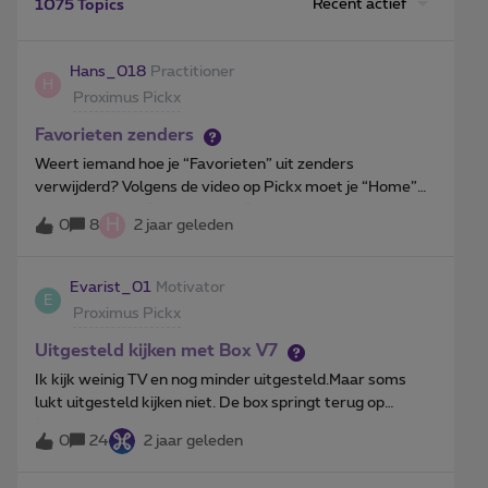
Recent actief
1075 Topics
Hans_018
Practitioner
H
Proximus Pickx
Favorieten zenders
Weert iemand hoe je “Favorieten” uit zenders
verwijderd? Volgens de video op Pickx moet je “Home”
drukken en dan “Terug”.Als ik “Terug” druk ga ik altijd
H
0
8
2 jaar geleden
naar een lopende zender dus naar een programma.
Evarist_01
Motivator
E
Proximus Pickx
Uitgesteld kijken met Box V7
Ik kijk weinig TV en nog minder uitgesteld.Maar soms
lukt uitgesteld kijken niet. De box springt terug op
‘Live’.Sommige programma's kunnen niet uitgesteld
0
24
2 jaar geleden
bekeken worden, maar gisteren lukt het wel om ‘Sara’ op
VTM te bekijken, meer het tweede deel niet. Niet