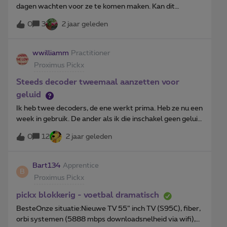
dagen wachten voor ze te komen maken. Kan dit
allemaal zomaar en wie gaat die 4 dagen betalen dat ik
0
3
2 jaar geleden
niet tv kan kijken
wwilliamm
Practitioner
Proximus Pickx
Steeds decoder tweemaal aanzetten voor
geluid
Ik heb twee decoders, de ene werkt prima. Heb ze nu een
week in gebruik. De ander als ik die inschakel geen geluid.
Uitschakelen en weer inschakelen en dan geeft hij wel
0
12
2 jaar geleden
geluid. Sins dit weekend moet ik dit steeds zo doen. Wat
is hier aan de hand?
Bart134
Apprentice
B
Proximus Pickx
pickx blokkerig - voetbal dramatisch
BesteOnze situatie:Nieuwe TV 55” inch TV (S95C), fiber,
orbi systemen (5888 mbps downloadsnelheid via wifi),