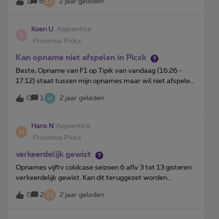
D
1
6
2 jaar geleden
van diensten.Wij werken fulltime en in buitenland en
kunnen vaak pas op eigen tempo opnames bekijken
tussen ons en met de kinderen. Doordat langetermijn
Koen U.
Apprentice
K
opnames niet meer kunnen valt deze mogelijkheid voor
Proximus Pickx
ons weg.Dit zal de keuze om Proximus TV te stoppen en
volledig naar streamingdiensten te gaan versnellen. En
Kan opname niet afspelen in Picxk
gezien de cijfers zijn we niet de enigen.Indien momenteel
Beste, Opname van F1 op Tipik van vandaag (16:26 -
veel mensen moeten veranderen van decoder zou dit
17:12) staat tussen mijn opnames maar wil niet afspelen
toch bij Proximus extra druk moeten zetten.Dus, komt er
17:30. Is dit normaal gedrag? Mvg,Koen
of niet een korte termijn oplossing hiervoor? Of is er
0
1
2 jaar geleden
iemand op het forum die klachten bundelt ?
Hans N
Apprentice
H
Proximus Pickx
verkeerdelijk gewist
Opnames vijftv coldcase seizoen 6 aflv 3 tot 13 gisteren
verkeerdelijk gewist. Kan dit teruggezet worden
? Bedankt Mvg Hans
H
0
2
2 jaar geleden