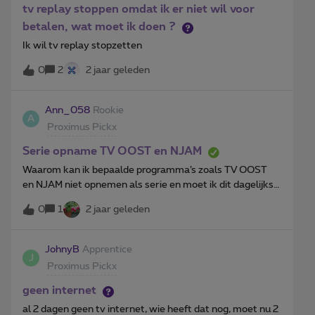
gaat? We hebben nl. kortstondig een V6 gehad in 2021,
tv replay stoppen omdat ik er niet wil voor
maar deze werd al in november 2021 teruggestuurd en
betalen, wat moet ik doen ?
omgeruild voor een V5C, omwille van klank zonder beeld
Ik wil tv replay stopzetten
met de V6. Volgens wat ik begrepen heb op dit forum
blijft de V5c nog in omloop, dus het is mij niet duidelijk
0
2
2 jaar geleden
waarom we deze zouden moeten terugsturen, zeker nu
dit de enige manier is om toegang te hebben tot de
Ann_058
Rookie
lange-termijnopnames. Ook opvallend is dat er op de
A
factuur van mei al huur werd aangerekend voor een TV
Proximus Pickx
Box waar we niet om gevraagd hebben. Het gaat maar
Serie opname TV OOST en NJAM
om 3 dagen, maar dan nog. Graag hoor ik van jullie wat
precie
Waarom kan ik bepaalde programma’s zoals TV OOST
en NJAM niet opnemen als serie en moet ik dit dagelijks
instellen?Heb juist contact gehad met Proximus en mijn
0
1
2 jaar geleden
modem zou verouderd zijn maar dit is altijd hun uitleg
maar niet de oplossing.Het zou kunnen dat dit aan de
zenders ligt maar dan zou Proximus toch voor een
JohnyB
Apprentice
J
oplossing moeten zorgen. Bij Telenet is dit blijkbaar geen
Proximus Pickx
probleem.
geen internet
al 2 dagen geen tv internet, wie heeft dat nog, moet nu 2