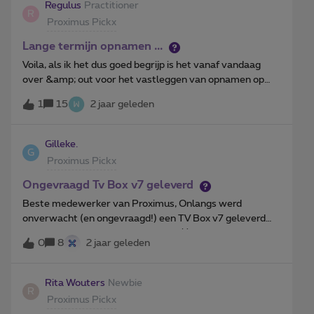
Regulus
Practitioner
R
Proximus Pickx
Lange termijn opnamen ...
Voila, als ik het dus goed begrijp is het vanaf vandaag
over &amp; out voor het vastleggen van opnamen op
lange termijn? Voor iedereen, ook de V5C decoders
1
15
2 jaar geleden
…? Was het te moeilijk om dat even van te voren ergens
te melden? Ipv enkel een voldongen feit bij het aanzetten
van de TV/Decoder vanmorgen?
Gilleke.
G
Proximus Pickx
Ongevraagd Tv Box v7 geleverd
Beste medewerker van Proximus, Onlangs werd
onverwacht (en ongevraagd!) een TV Box v7 geleverd
door bpost. Een tiental dagen later(!) kwam er een brief
0
8
2 jaar geleden
om de aanstaande levering te melden met een
verzendlabel en verzendlijst met terug te sturen
materiaal. Hierin wordt gevraagd om een TV Box met ref.
Rita Wouters
Newbie
R
16030124 terug te sturen. We hebben echter geen TV
Proximus Pickx
Box met die referentie. Kan het zijn dat dit om een V6