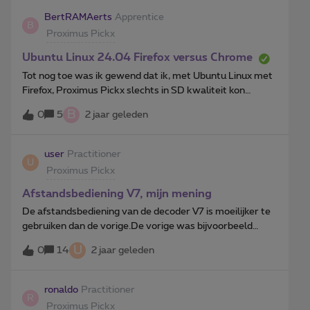
gekozen zender te horen?
BertRAMAerts
Apprentice
B
Proximus Pickx
Ubuntu Linux 24.04 Firefox versus Chrome
Tot nog toe was ik gewend dat ik, met Ubuntu Linux met
Firefox, Proximus Pickx slechts in SD kwaliteit kon
bekijken. HD via High-bandwidth Digital Content
B
0
5
2 jaar geleden
Protection (HDCP) wordt blijkbaar door mijn nVIDIA GPU
niet ondersteund. Maar vandaag probeerde ik nogmaals
met de huidige Ubuntu Noble 24.04 en Firefox werkt nu
user
Practitioner
U
totaal niet meer. Ik krijgt enkel “We hebben vastgesteld
Proximus Pickx
dat jouw toestel niet compatibel is met de HDCP-
standaard voor inhoudsbescherming”. Terwijl Google
Afstandsbediening V7, mijn mening
Chrome op linux wel toelaat om Proximus Pickx te
De afstandsbediening van de decoder V7 is moeilijker te
bekijken, maar vermoedelijk ook slechts in SD kwaliteit.
gebruiken dan de vorige.De vorige was bijvoorbeeld
Kan er in Firefox een setting aangepast worden om
handiger om voor- of achteruit te spoelen omdat je 4
U
alsnog Pickx te kunnen kijken?
0
14
2 jaar geleden
standen voor de snelheid had, de nieuwe heeft maar 1
snelheid en je moet blijven drukken: zo ben je steeds
voorbij de plaats waar je wenst verder te kijken, zowel
ronaldo
Practitioner
R
vooruit als achteruit.De pijltjestoetsen waren plat, nu
Proximus Pickx