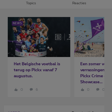
Topics
Reacties
NEWS
Het Belgische voetbal is
Een zomer vol
terug op Pickx vanaf 7
verrassingen bij
augustus.
Pickx Crime en 
Showcase...
0
6
0
0