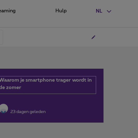
eaming
Hulp
NL
Waarom je smartphone trager wordt in
de zomer
23 dagen geleden