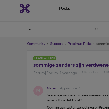
Packs
Community
Support
Proximus Pickx
sommige
BEANTWOORD
sommige zenders zijn verdwen
13 reacties
13
Forum|Forum|1 year ago
Marie j.
Apprentice
M
Sommige zenders zijn verdwenen na no
iemand hoe dat komt?
Op mijn gsm zitten ze wel nog bij Prox