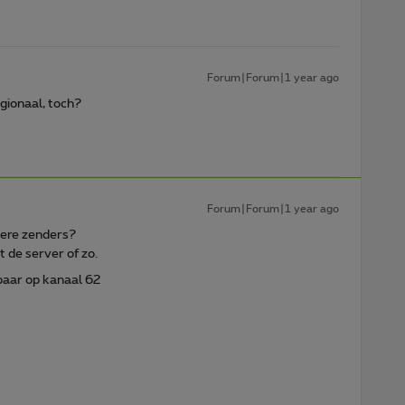
Forum|Forum|1 year ago
egionaal, toch?
Forum|Forum|1 year ago
ndere zenders?
t de server of zo.
baar op kanaal 62