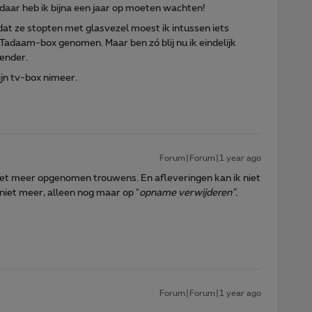
n daar heb ik bijna een jaar op moeten wachten!
dat ze stopten met glasvezel moest ik intussen iets
Tadaam-box genomen. Maar ben zó blij nu ik eindelijk
zender.
ijn tv-box nimeer.
Forum|Forum|1 year ago
et meer opgenomen trouwens. En afleveringen kan ik niet
 niet meer, alleen nog maar op "
opname verwijderen".
Forum|Forum|1 year ago