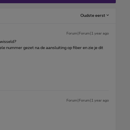
Oudste eerst
Forum|Forum|1 year ago
ewisseld?
nele nummer gezet na de aansluiting op fiber en zie je dit
Forum|Forum|1 year ago