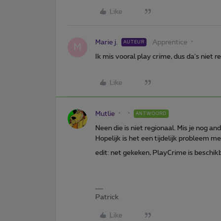
Like
Marie j.
Apprentice
AUTEUR
M
Ik mis vooral play crime, dus da's niet r
Like
Mutlie
ANTWOORD
Neen die is niet regionaal. Mis je nog a
Hopelijk is het een tijdelijk probleem me
edit: net gekeken, PlayCrime is beschik
Patrick
Like