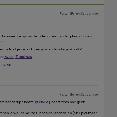
Forum|Forum|1 year ago
derd kunnen ze op uw decoder op een ander plaats liggen
r.
escrold of je ze toch nergens anders tegenkomt?
app, web | Proximus
s Forum
Forum|Forum|1 year ago
e zenderlijst heeft,
@Marie j.
heeft toch ook geen
et heb je wel de keuze tussen de landsdelen (en Epic) maar