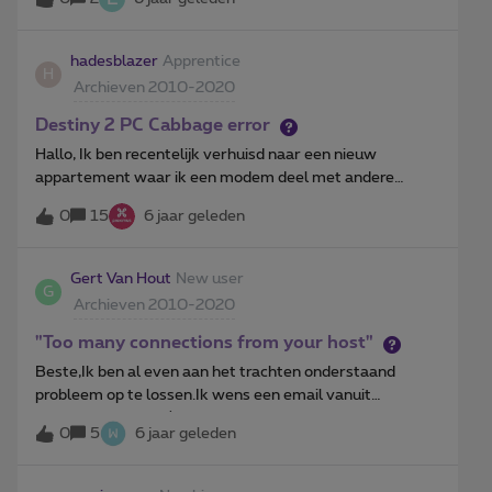
hadesblazer
Apprentice
H
Archieven 2010-2020
Destiny 2 PC Cabbage error
Hallo, Ik ben recentelijk verhuisd naar een nieuw
appartement waar ik een modem deel met andere
bewoners. Toen ik Destiny 2 wou spelen kreeg ik vaak de
0
15
6 jaar geleden
meldingen 'error code cabbage', ik heb meerdere keren
informatie hierover opgezocht op het forum en online
maar dit zijn vrij oude topics of voor consoles en ik weet
Gert Van Hout
New user
G
niet of deze nog vertrouwhaar en/of up-to-date zijn. Ik
Archieven 2010-2020
bezit een o-box 3V modem van Technicolor met de inlog
gegevens maar durf zelf hier niet aan te komen omdat ik
"Too many connections from your host"
hier weinig vanaf weet.
Beste,Ik ben al even aan het trachten onderstaand
probleem op te lossen.Ik wens een email vanuit
****@gmail.com) via BCC te versturen naar onze 123
0
5
6 jaar geleden
BIN leden, waarvan een 15-tal een skynet of proximus
adres hebben. Dit lukt voor al onze leden behalve voor
die met een skynet/proximus account en krijg ik een