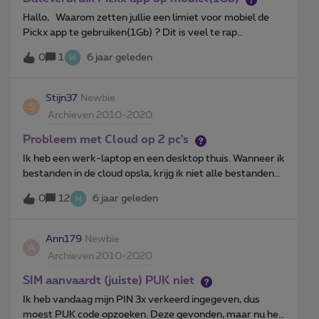
Hallo, Waarom zetten jullie een limiet voor mobiel de
Pickx app te gebruiken(1Gb) ? Dit is veel te rap
opgebruikt… Jullie hebben net een schitterende app, ik
0
1
6 jaar geleden
zou hier meer gebruik van willen maken, en mijn
databundel van (binnenkort) 15Gb is hier perfect
geschikt voor, maar toch wordt dit afgeblokt door deze
Stijn37
Newbie
S
rare limiet… Gebruik dit als een tip Proximus!! ;-)
Archieven 2010-2020
Probleem met Cloud op 2 pc's
Ik heb een werk-laptop en een desktop thuis. Wanneer ik
bestanden in de cloud opsla, krijg ik niet alle bestanden
te zien op de andere pc, zelfs na synchronisatie van beide.
0
12
6 jaar geleden
Geen idee hoe dit zou komen?
Ann179
Newbie
A
Archieven 2010-2020
SIM aanvaardt (juiste) PUK niet
Ik heb vandaag mijn PIN 3x verkeerd ingegeven, dus
moest PUK code opzoeken. Deze gevonden, maar nu heb