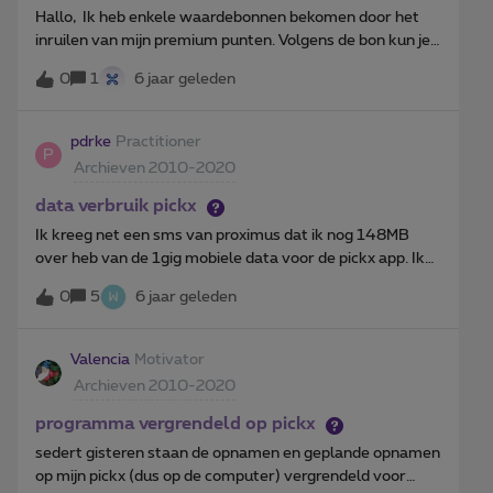
Hallo, Ik heb enkele waardebonnen bekomen door het
inruilen van mijn premium punten. Volgens de bon kun je
deze online enkel inwisselen voor "toestellen" niet voor
0
1
6 jaar geleden
accessoires. Ik had graag een portable dvd speler
gekocht ermee. Dit lijkt mij een "toestel", echter wordt
dit beschouwd als accessoire. Ik ging al naar een
pdrke
Practitioner
P
proximus center maar daar kun je dit niet kopen. Is er een
Archieven 2010-2020
manier om dit toch te kunnen kopen met mijn
waardebonnen?? Misschien online bestellen en betalen
data verbruik pickx
in de winkel??
Ik kreeg net een sms van proximus dat ik nog 148MB
over heb van de 1gig mobiele data voor de pickx app. Ik
heb nog nooit de pickx app gebruikt via mobiele data,
0
5
6 jaar geleden
alleen via wifi en in dit toestel zit geen simkaart dus van
dit toestel kan het zeker niet zijn. Heb op alle toestellen
mijn mobiel data verbruik per app nagezien en nergens is
Valencia
Motivator
ook maar 1 megabyte verbruikt door de pickx app. Vraag
Archieven 2010-2020
me dus af vanwaar dit verbruik zou komen.
programma vergrendeld op pickx
sedert gisteren staan de opnamen en geplande opnamen
op mijn pickx (dus op de computer) vergrendeld voor