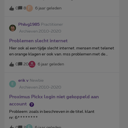
ik het volgende probleem: de gsm vraagt de PUK code,
F
0
8
6 jaar geleden
erna vraagt hij een nieuwe PIN code, dan vraagt hij de
nieuwe PIN code te bevestigen…… en dan gaat hij terug
naar het scherm om de PUK in te geven! (met
Philvg1985
Practitioner
waarschuwing dat ik hem nog maar x keer mag ingeven
Archieven 2010-2020
nu..). Nooit meegemaakt, en niets over te vinden online.
Hoe komt dit, en hoe kan ik nu mijn telefoon unlocken?
Problemen slecht internet
Dankjewel! Ann
Hier ook al een tijdje slecht internet. mensen met telenet
en orange klagen er ook van. mss problemen met de
kabels in de straat?
0
20
6 jaar geleden
erik v
Newbie
E
Archieven 2010-2020
Proximus Pickx login niet gekoppeld aan
account
Probleem: zoals in beschreven in de titel. klant
nr: 6********
E
0
2
6 jaar geleden