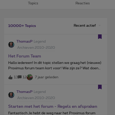
Topics
Reacties
Recent actief
10000+ Topics
ThomasP
Legend
Archieven 2010-2020
Het Forum Team
Hallo iedereen! In dit topic stellen we graag het (nieuwe)
Proximus forum team kort voor! Wie zijn ze? Wat doen
ze? Wat drijft hen? Ik zal hier de kickoff geven: Ik ben
13
12
7 jaar geleden
Thomas, community manager hier op het forum en
afkomstig van Antwerpen. Ik houd me bezig met de
goede gang van zaken op het forum en zorg voor een
ThomasP
Legend
vlotte samenwerking tussen onze forum gebruikers, de
Archieven 2010-2020
moderators & de community managers. De technische
ondersteuning laat ik over aan de experts, hoewel ik het
Starten met het forum - Regels en afspraken
soms niet kan laten hier en daar te helpen waar ik kan (I
Fantastisch Je hebt de weg naar het Proximus forum