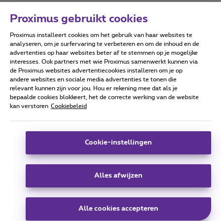
Proximus gebruikt cookies
Proximus installeert cookies om het gebruik van haar websites te
Forumvoorwaarden
Accessibility statement
analyseren, om je surfervaring te verbeteren en om de inhoud en de
advertenties op haar websites beter af te stemmen op je mogelijke
interesses. Ook partners met wie Proximus samenwerkt kunnen via
de Proximus websites advertentiecookies installeren om je op
andere websites en sociale media advertenties te tonen die
relevant kunnen zijn voor jou. Hou er rekening mee dat als je
Alle rechten voorbehouden. ©
2026
Proximus
bepaalde cookies blokkeert, het de correcte werking van de website
kan verstoren
Cookiebeleid
Algemene voorwaarden, consumenteninfo
Prijslijst en tarieven
Toegankelijkheid
Privacy
Cookiebeleid
Cookie manager
Bedrijfsgegevens
Deze website is gecreëerd en wordt beheerd conform het
Cookie-instellingen
Belgisch recht.
Koning Albert II-laan 27 - B-1030 Brussel.
Alles afwijzen
Carrier & Wholesale Solutions
Alle cookies accepteren
Proximus Group
|
Telindus