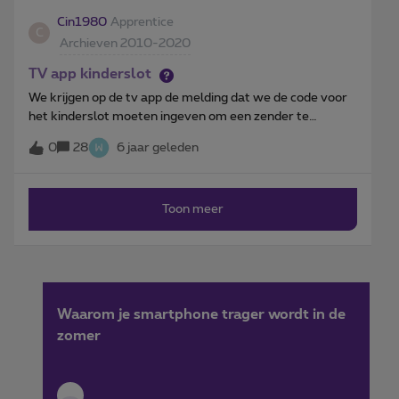
naar een oud adres willen sturen. Ik kan dit zelf nergens
Cin1980
Apprentice
C
aanpassen. Aangezien ik geen producten meer heb kan ik
Archieven 2010-2020
zelfs het facturatieadres niet meer zien. Heeft iemand
hier een oplossing voor? Een nieuwe simkaart op een
TV app kinderslot
fout adres laten leveren is niet echt zo handig ;)
We krijgen op de tv app de melding dat we de code voor
het kinderslot moeten ingeven om een zender te
bekijken. 1234 werkt niet, en we hebben nooit een
0
28
6 jaar geleden
andere code ingesteld. Iemand een oplossing?
Toon meer
Waarom je smartphone trager wordt in de
zomer