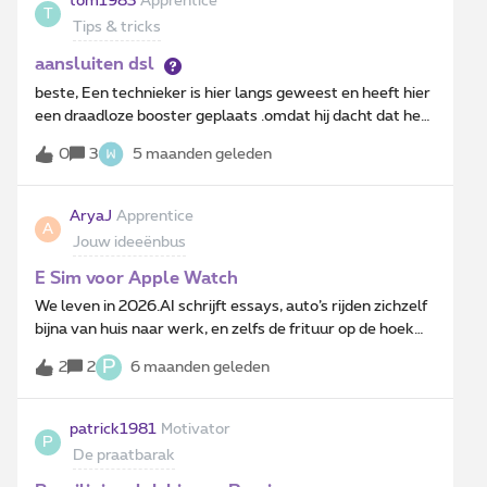
tom1983
Apprentice
T
maar dicht gedaan en in Spam gestoken. Geeft dit nu
Tips & tricks
problemen? Doorgestuurd naar Safeonweb.
aansluiten dsl
beste, Een technieker is hier langs geweest en heeft hier
een draadloze booster geplaats .omdat hij dacht dat het
een de kabel lag in huis.Maar dat is blijkbaar nu toch niet
0
3
5 maanden geleden
zo. hoe zou ik dat terug zelf kunnen aansluiten zodat ik
die booster terug kan wegdoen.Kan iemand mij vertellen
waar de blauwe /en wit blauwe moet en de orange /en
AryaJ
Apprentice
A
oranje wit moet ?dsl B1 : a1 : tel b2 : a2 :
Jouw ideeënbus
E Sim voor Apple Watch
We leven in 2026.AI schrijft essays, auto’s rijden zichzelf
bijna van huis naar werk, en zelfs de frituur op de hoek
heeft een gelikte online bestelpagina met track-&amp;-
P
2
2
6 maanden geleden
trace voor je curryworst.Maar Proximus?Die krijgt het
nog steeds niet voor elkaar om — hou je vast — eSIM
voor smartwatches te ondersteunen.Hoe. Leg. Je. Dat.
patrick1981
Motivator
P
Uit?Dit is geen raketwetenschap.Dit is geen futuristisch
De praatbarak
experiment.Dit is geen “vision 2030”.Dit is een