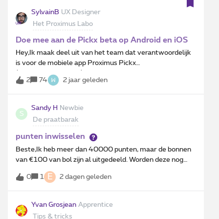
SylvainB
UX Designer
Het Proximus Labo
Doe mee aan de Pickx beta op Android en iOS
Hey,Ik maak deel uit van het team dat verantwoordelijk
is voor de mobiele app Proximus Pickx
(smartphone/tablet).Om te zorgen voor een
2
74
2 jaar geleden
ontwikkeling die beter aansluit bij de behoeften en
problemen van de gebruikers van onze applicatie, willen
wij een kleine oproep doen:Wij zijn op zoek naar
Sandy H
Newbie
S
vrijwilligers om deel uit te maken van onze groep van
De praatbarak
beta testers! - Wat houdt dit in?We zijn op zoek naar
regelmatige gebruikers van de Pickx mobiele app
punten inwisselen
(iOS/Android) die de betaversie van onze app zouden
Beste,Ik heb meer dan 40000 punten, maar de bonnen
willen gebruiken. - Wat is een "beta" versie?De
van €100 van bol zijn al uitgedeeld. Worden deze nog
bètaversie is de allernieuwste versie van de app,
aangevuld? Alvast bedankt. Met vriendelijke
ontwikkeld door ons team en goedgekeurd door ons
E
0
1
2 dagen geleden
groeten,Sandy
interne testteam, alvorens ze beschikbaar gemaakt
wordt voor het grote publiek. Ze bevat een mix van
Yvan Grosjean
Apprentice
nieuwe features die we willen lanceren alsook
Tips & tricks
verbeteringen aan de algemene stabiliteit van de