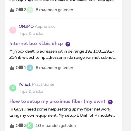
verdwenen. Ik heb wel nog een map 'verzonden' mails
S
0
2
8 maanden geleden
maar daar komen ze niet in... Iemand een idee?De
verzonden mails vanuit mijn andere mailadressen zie ik
wel nog...
ON3MO
Apprentice
O
Tips & tricks
Internet box v1bis dhcp
Mijn box deelt ip adressen uit in de range 192.168.129.2-
254 ik wil echter ip adressen in de range van het subnet
192.168.1.2-254 hoe stel ik dit in ?
0
1
8 maanden geleden
Kofi21
Practitioner
K
Tips & tricks
How to setup my proximus fiber (my own)
Hi Guys,I need some help setting up my fiber network
using my own equipment. My setup 1 Unifi SFP module
Fiber Instant or a Wave-Fiber-ONU, and a SC APC to
K
0
2
10 maanden geleden
APC Patch Cable (see pictures). I connected one end of