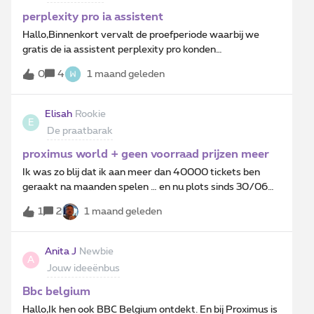
oplossing...is er een mogelijkheid dat hij toch nog ATV in
zijn zenderpakket kan krijgen?Alvast bedankt!
perplexity pro ia assistent
Hallo,Binnenkort vervalt de proefperiode waarbij we
gratis de ia assistent perplexity pro konden
gebruiken.Wat na die periode ?Geert
0
4
1 maand geleden
Elisah
Rookie
E
De praatbarak
proximus world + geen voorraad prijzen meer
Ik was zo blij dat ik aan meer dan 40000 tickets ben
geraakt na maanden spelen … en nu plots sinds 30/06
blijkt zo goed als alles niet meer op voorraad te zijn - ik
1
2
1 maand geleden
speelde dagelijks om tot een bon van 100 euro te
geraken - en nu… inwisselen niet meer mogelijk -
waarom moet je dan nog nog spelen - als je er 2 van 20
Anita J
Newbie
A
euro neemt (39000 tickets) is dat niet evenredig met de
Jouw ideeënbus
prijs van 100 euro die 40000 tickets vraagt… pffff al die
tijd voor niks in dit spel gestoken - zelf toen ik een maand
Bbc belgium
op reis was, heb ik verder gespeeld en nu blijkt eigenlijk
Hallo,Ik hen ook BBC Belgium ontdekt. En bij Proximus is