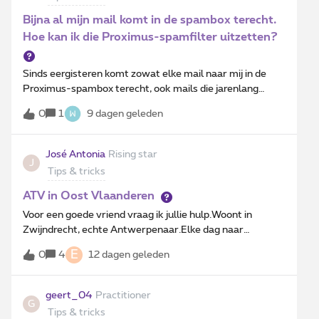
app.Het is dus een versie die wat ons betreft zo goed als
Bijna al mijn mail komt in de spambox terecht.
klaar is om als nieuwe update aan alle gebruikers vrij te
Hoe kan ik die Proximus-spamfilter uitzetten?
geven. Het zou alleszins een verbetering
Sinds eergisteren komt zowat elke mail naar mij in de
Proximus-spambox terecht, ook mails die jarenlang
gewoon doorkwamen - terwijl echte phishing bijna nooit
0
1
9 dagen geleden
in de spambox terechtkwam (dat moest ik dan manueel
doen). NU moet ik manueel elke dag vele tientallen mails
uit de spambox halen met “markeren als geen spam”. Ik
José Antonia
Rising star
J
heb regels opgesteld maar die helpen niet. Hoe kan ik die
Tips & tricks
Proximus-spamfilter uitzetten? Hij houdt geen spam
tegen, en hij houdt de échte mail massaal wél tegen.
ATV in Oost Vlaanderen
Voor een goede vriend vraag ik jullie hulp.Woont in
Zwijndrecht, echte Antwerpenaar.Elke dag naar
ATV...Antwerpen Zwijndrecht Oost Vlaanderen werd.ATV
E
0
4
12 dagen geleden
nog steeds te bekijken...tot hij melding kreeg
van Proximus, een nieuwe router, sindsdien kan hij geen
ATV meer kijken wel de Oost-Vlaamse regionale
geert_04
Practitioner
G
zender...technicus Proximus geweest maar geen
Tips & tricks