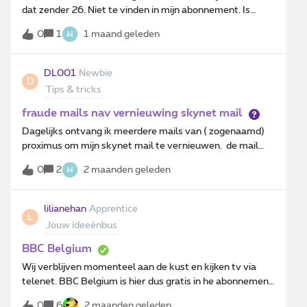
voor niks - terwijl het spel nog tot eind augustus
dat zender 26. Niet te vinden in mijn abonnement. Is
gespeeld kan worden - maar als er niks is om in te
blijkbaar extra betalen ervoor met nog andere zenders
wisselen - waarom nog moeite doen dan - echt zonde
0
1
1 maand geleden
erbij die niet interessant zijn. Spijtig. En vooral omdat
hoor!
telenet en ook Orange het niet extra betalend
aanbieden.Misschien kan Proximus dit ook doen? Uit
DL001
Newbie
D
klantvriendelijk? 😉Laten we dit hopen....😎Vriendelijk
Tips & tricks
groetAnita
fraude mails nav vernieuwing skynet mail
Dagelijks ontvang ik meerdere mails van ( zogenaamd)
proximus om mijn skynet mail te vernieuwen. de mail
wordt steeds verzocht met een referentie &lt;naam
0
2
2 maanden geleden
gebruiker&gt;@SKYNET.BE De link gaat steeds naar
verdachte website. item gemeld aan safeonweb
lilianehan
Apprentice
L
Jouw ideeënbus
BBC Belgium
Wij verblijven momenteel aan de kust en kijken tv via
telenet. BBC Belgium is hier dus gratis in he abonnement
van Telenet. bij Proximus is dit betalend, waarom???
0
6
2 maanden geleden