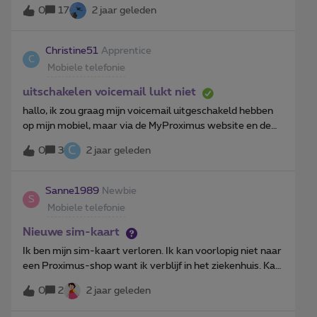
GRATISNormaal is mijn account gekoppeld maar lezen
0
17
2 jaar geleden
kan niet
Christine51
Apprentice
C
Mobiele telefonie
uitschakelen voicemail lukt niet
hallo, ik zou graag mijn voicemail uitgeschakeld hebben
op mijn mobiel, maar via de MyProximus website en de
app lukt het niet, kunnen jullie van de dienst dit misschien
C
0
3
2 jaar geleden
inorde brengen voor mij a.u.b. en moest het lukken om de
beltijd naar 30seconden te brengen, want dit lukt ook
niet via de MMI codes, krijg telkens foutmelding,
Sanne1989
Newbie
S
**61*+32475151516**30# ,
Mobiele telefonie
**61*+32475151515**30# werkt niet. alvast
bedankt.
Nieuwe sim-kaart
Ik ben mijn sim-kaart verloren. Ik kan voorlopig niet naar
een Proximus-shop want ik verblijf in het ziekenhuis. Kan
een nieuwe sim-kaart verstuurd worden naar dat adres?
0
2
2 jaar geleden