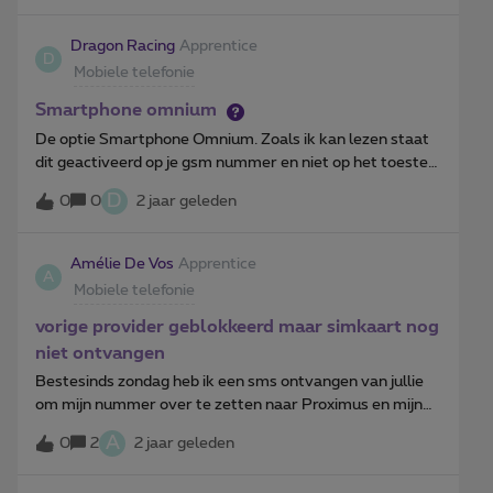
Dragon Racing
Apprentice
D
Mobiele telefonie
Smartphone omnium
De optie Smartphone Omnium. Zoals ik kan lezen staat
dit geactiveerd op je gsm nummer en niet op het toestel.
Dus als je een ander toestel koopt, dan gaan de omnium
D
0
0
2 jaar geleden
mee over op dat nieuwe toestel. Zo ver ben ik wel
mee.Maar wat ik mij afvraag, ik vind dit wel nergens
terug in hun voorwaarden, enz... Is dit ook van
Amélie De Vos
Apprentice
A
toepassingen op smartphones die je ergens anders
Mobiele telefonie
aankoopt. Dus niet bij proximus (shop) zelf, maar
bijvoorbeeld krefel, lokale smartphone shop,
vorige provider geblokkeerd maar simkaart nog
mediamarkt, Carrefour, enz... (Belgische shops dus)Of
niet ontvangen
enkel dus op de toestellen gekocht bij proximus zelf
Bestesinds zondag heb ik een sms ontvangen van jullie
om mijn nummer over te zetten naar Proximus en mijn
vorige provider stop te zetten, nu heb ik mijn simkaart
A
0
2
2 jaar geleden
nog niet ontvangen en ben ik al een dag onbereikbaar. Dit
is natuurlijk zeer vervelend. Wat moet ik nu doen? Of