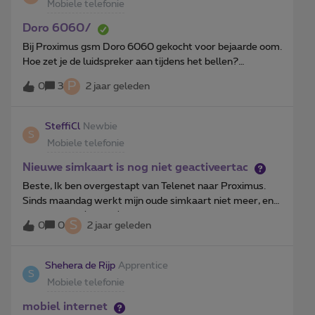
profesionalisme verwacht, al was het maar escaleren
Mobiele telefonie
naar iemand met kennis van zaken.Hoop echt dat dit op
Doro 6060/
Bij Proximus gsm Doro 6060 gekocht voor bejaarde oom.
Hoe zet je de luidspreker aan tijdens het bellen?
Handsfree. Niks te vinden in handleiding.
P
0
3
2 jaar geleden
SteffiCl
Newbie
S
Mobiele telefonie
Nieuwe simkaart is nog niet geactiveertac
Beste, Ik ben overgestapt van Telenet naar Proximus.
Sinds maandag werkt mijn oude simkaart niet meer, en
heb vandaag (vrijdag) pas de nieuwe van jullie
S
0
0
2 jaar geleden
aangekregen. Maar als ik die in mijn GSM steek zegt het
'SIM kaart niet geregistreert'. Ik kan al sinds maandag
niet meer bellen en niemand kan mij bereiken. Het was
Shehera de Rijp
Apprentice
S
ook een heel gedoe om eindelijk deze weg te vinden voor
Mobiele telefonie
hulp, want ik kon zelfs niet aanmelden eerst op de My
Proximus app. Kunnen jullie aub voor mij nakijken wat er
mobiel internet