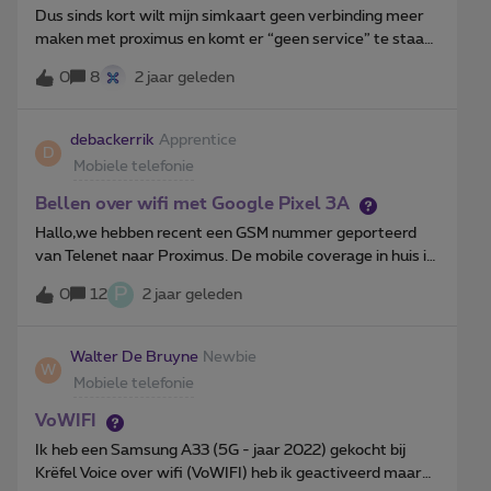
mis gelopen is, en of mijn nieuwe simkaart nog
Dus sinds kort wilt mijn simkaart geen verbinding meer
geactiveert moet worden? Mijn klantennummer is
maken met proximus en komt er “geen service” te staan
33714832. Alvast bedankt! Vriendelijke groet,Steffi
en dit was voor dat ik die voor een paar uren
Claessens.
0
8
2 jaar geleden
uitgeschakeld had daarvoor was er niks aan de hand
toen ik die terug aan deed maakte hij geen verbinding
meer kan iemand mij aub helpen?
debackerrik
Apprentice
D
Mobiele telefonie
Bellen over wifi met Google Pixel 3A
Hallo,we hebben recent een GSM nummer geporteerd
van Telenet naar Proximus. De mobile coverage in huis is
van slecht naar onbestaand gegaan. We hebben thuis
P
0
12
2 jaar geleden
ook Internet van Proximus.De Proximus oplossing is
bellen over wifi maar ik krijg de optie niet te zien in de
Android menu (alle stappen online gevolgd). Het lukt wel
Walter De Bruyne
Newbie
W
op een ander GSM toestel. GSM toestel is een Pixel3A,
Mobiele telefonie
die dit wel degelijk ondersteund (voorbeelden
gezien met providers uit het buitenland). Het toestel
VoWIFI
staat niet opgelijst op de Proximus
Ik heb een Samsung A33 (5G - jaar 2022) gekocht bij
website:https://www.proximus.be/support/nl/id_sfaqr
Krëfel Voice over wifi (VoWIFI) heb ik geactiveerd maar
_vowifi_global/particulieren/support/telefonie/gsm-