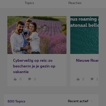
Topics
Reacties
Cyberveilig op reis: zo
Nieuwe Roaming
bescherm je je gezin op
vakantie
0
0
2
1
Recent actief
630 Topics