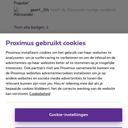
geert_04
heeft de Allrounder badge verdiend
Toon alle badges
Proximus gebruikt cookies
Proximus installeert cookies om het gebruik van haar websites te
Forumvoorwaarden
Accessibility statement
analyseren, om je surfervaring te verbeteren en om de inhoud en de
advertenties op haar websites beter af te stemmen op je mogelijke
interesses. Ook partners met wie Proximus samenwerkt kunnen via
de Proximus websites advertentiecookies installeren om je op
andere websites en sociale media advertenties te tonen die
relevant kunnen zijn voor jou. Hou er rekening mee dat als je
Alle rechten voorbehouden. ©
2026
Proximus
bepaalde cookies blokkeert, het de correcte werking van de website
kan verstoren
Cookiebeleid
Algemene voorwaarden, consumenteninfo
Prijslijst en tarieven
Toegankelijkheid
Privacy
Cookiebeleid
Cookie manager
Bedrijfsgegevens
Deze website is gecreëerd en wordt beheerd conform het
Cookie-instellingen
Belgisch recht.
Koning Albert II-laan 27 - B-1030 Brussel.