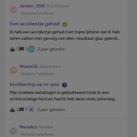
Jeroen_056
Practitioner
J
Mobiele telefonie
Een accidentje gehad
Ik heb een accidentje gehad met mijne Iphone dat ik heb
laten vallen met gevolg van dien, resultaat glas gebroken
en uiteen gevallen; eigen schuld. Hoe zit dat als je met
0
5
2 jaar geleden
abonnement gekocht heb? dit loopt nog tot 2025.
Munck01
Apprentice
M
Mobiele telefonie
blokkering op m-pay
Mijn mobiele betalingen is geblokkeerd sinds ik een
achterstallige factuur had.Ik heb deze sinds zaterdag
betaald. Maar nogsteeds krijg ik een pop-up in de app dat
0
7
2 jaar geleden
zegt dat ik een gedeeltelijke preventieve blokkering heb
tot dat ik heb betaald. Ik heb al gechat en gebeld naar
proximus. Zij zeggen dat er geen blokkering op mijn lijn
Mariobcs
Newbie
M
staat en dat alle facturen betaald zijn. Iemand enig idee
Mobiele telefonie