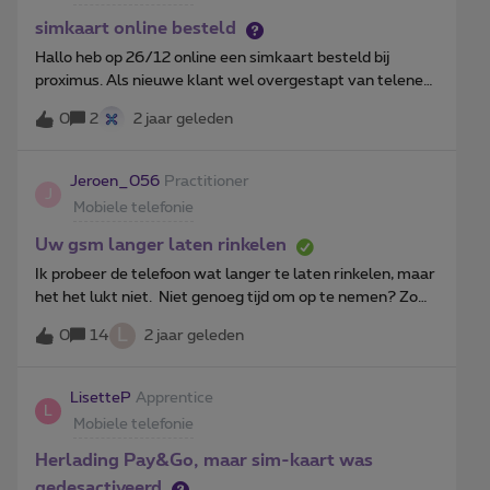
hoe ik dit kan oplossen?
simkaart online besteld
Hallo heb op 26/12 online een simkaart besteld bij
proximus. Als nieuwe klant wel overgestapt van telenet
enkel voor mobiel. Kan ook nergens mijn bestelling
0
2
2 jaar geleden
volgen. Enig idee iemand hoelang het kan duren? Mvg
Mario
Jeroen_056
Practitioner
J
Mobiele telefonie
Uw gsm langer laten rinkelen
Ik probeer de telefoon wat langer te laten rinkelen, maar
het het lukt niet. Niet genoeg tijd om op te nemen? Zo
laat je je telefoon langer rinkelenGepubliceerd
L
0
14
2 jaar geleden
op maandag 25 april 2022 - 16:54De
InspecteurCanvaDe te korte rinkeltijd van mobiele
telefoons is een grote ergernis. Je kan dat oplossen door
LisetteP
Apprentice
L
zelf de rinkeltijd te verlengen.Verleng de rinkeltijdJe kan
Mobiele telefonie
de rinkeltijd van je telefoon verlengen met een code.Een
mobiele telefoon rinkelt standaard 20 seconden, voordat
Herlading Pay&Go, maar sim-kaart was
de voicemail overneemt. Bij alle netwerken kan je de
gedesactiveerd