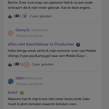
Beste, Door overstap van operator heb ik nu een oude
simkaart die ik niet meer gebruik. Kan ik deze ergens
inleveren ter recyclage? Er zit namelijk steeds een klein
0
1
2 jaar geleden
aandeel goud in de simkaarten. In Nederland zijn er heel
wat voorzieningen om deze in te leveren maar in België
heb ik dit nog niet gevonden.
Danny11
Apprentice
D
Mobiele telefonie
eSim niet beschikbaar in Producten
Hallo.Vorige week zette ik mijn nummer over van Mobile
Vikings (type pay&amp;go) naar een Mobile Easy-
abonnement met een eSIM. Vorige vrijdag ontving ik een
D
0
11
2 jaar geleden
email getiteld ‘Je eSIM is klaar!’, maar geen van de
beschreven activatiemethodes werkt voor mij. Ik kan
niets vinden onder Producten op MyProximus, noch heb
DbDn
Rising star
ik een activatie-email ontvangen. Ondertussen is mijn
Mobiele telefonie
nummer bij Mobile Vikings stopgezet en ben ik voor
iedereen onbereikbaar…Mijn oorspronkelijke
krant
bestellingsnummer: R4WEBSHOP021313426. Danny
Waarom kan ik mijn krant niet meer lezen,sinds 1dec
moet ik plots betalen waarom betalen voor