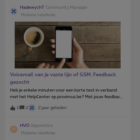
opgenomen met de klantendienst maar die hangen op
HadewychT
Community Manager
omdat ze zeggen dat ze me niet kunnen helpen. Ik
Mobiele telefonie
probeer het emailformulier in te vullen, maar krijg steeds
de melding dat ik mij moet identificeren. Maar dat lukt
dus niet.Kan iemand helpen aub?Dankjewel!
Voicemail van je vaste lijn of GSM. Feedback
gezocht
Heb je enkele minuten voor een korte test in verband
met het HelpCenter op proximus.be? Met jouw feedback
kunnen we de structuur en navigatie van onze
0
2
2 jaar geleden
hulppagina’s verbeteren. Voor de test, klik hier!Hartelijk
dank voor je feedback! Kies je taal door te klikken op de
balk rechtsboven
HVO
Apprentice
H
Mobiele telefonie