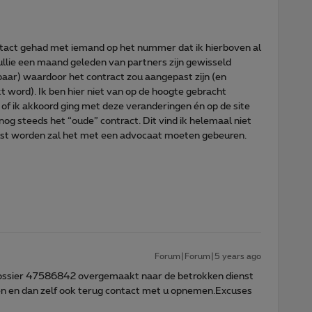
ontact gehad met iemand op het nummer dat ik hierboven al
jullie een maand geleden van partners zijn gewisseld
kbaar) waardoor het contract zou aangepast zijn (en
t word). Ik ben hier niet van op de hoogte gebracht
of ik akkoord ging met deze veranderingen én op de site
nog steeds het “oude” contract. Dit vind ik helemaal niet
elost worden zal het met een advocaat moeten gebeuren.
Forum|Forum|5 years ago
dossier 47586842 overgemaakt naar de betrokken dienst
jken en dan zelf ook terug contact met u opnemen.Excuses