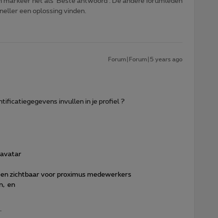
n markeer het als 'Beste antwoord'. De andere forumleden
sneller een oplossing vinden.
Forum|Forum|5 years ago
tificatiegegevens invullen in je profiel ?
/avatar
lleen zichtbaar voor proximus medewerkers
n, en
.