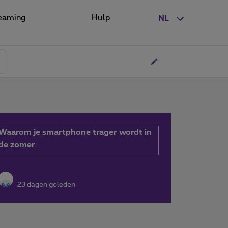
eaming
Hulp
NL
Waarom je smartphone trager wordt in
de zomer
23 dagen geleden