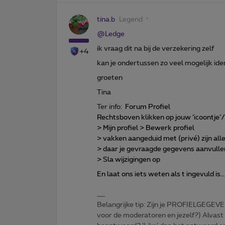
tina.b
Legend
@Ledge
ik vraag dit na bij de verzekering zelf
+4
kan je ondertussen zo veel mogelijk iden
groeten
Tina
Ter info:
Forum Profiel
Rechtsboven klikken op jouw ‘icoontje’
> Mijn profiel > Bewerk profiel
> vakken aangeduid met (privé) zijn a
> daar je gevraagde gegevens aanvulle
> Sla wijzigingen op
En laat ons iets weten als t ingevuld is…
Belangrijke tip: Zijn je PROFIELGEGEVE
voor de moderatoren en jezelf?) Alvast