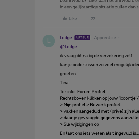
beantwoord? ‘Like’ dan het antwoord e
in een gelijkaardige situatie zullen dan 
Like
Ledge
Apprentice
AUTEUR
L
@Ledge
ik vraag dit na bij de verzekering zelf
kan je ondertussen zo veel mogelijk iden
groeten
Tina
Ter info:
Forum Profiel
Rechtsboven klikken op jouw ‘icoontje’
> Mijn profiel > Bewerk profiel
> vakken aangeduid met (privé) zijn a
> daar je gevraagde gegevens aanvulle
> Sla wijzigingen op
En laat ons iets weten als t ingevuld is…