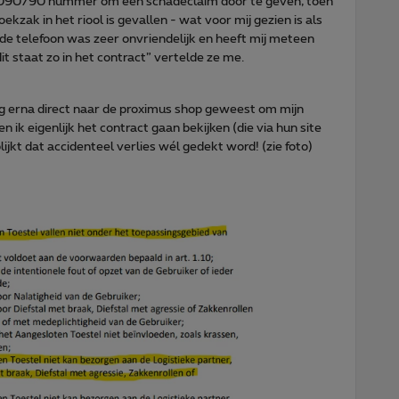
0090790 nummer om een schadeclaim door te geven, toen
ekzak in het riool is gevallen - wat voor mij gezien is als
de telefoon was zeer onvriendelijk en heeft mij meteen
it staat zo in het contract” vertelde ze me.
ag erna direct naar de proximus shop geweest om mijn
 ik eigenlijk het contract gaan bekijken (die via hun site
lijkt dat accidenteel verlies wél gedekt word! (zie foto)