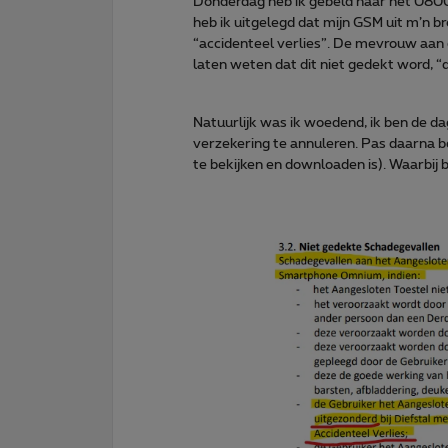
Donderdag heb ik gebeld naar het 08
heb ik uitgelegd dat mijn GSM uit m’n bro
“accidenteel verlies”. De mevrouw aan 
laten weten dat dit niet gedekt word, “d
Natuurlijk was ik woedend, ik ben de d
verzekering te annuleren. Pas daarna ben
te bekijken en downloaden is). Waarbij b