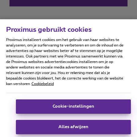
Proximus gebruikt cookies
Proximus installeert cookies om het gebruik van haar websites te
Forumvoorwaarden
Accessibility statement
analyseren, om je surfervaring te verbeteren en om de inhoud en de
advertenties op haar websites beter af te stemmen op je mogelijke
interesses. Ook partners met wie Proximus samenwerkt kunnen via
de Proximus websites advertentiecookies installeren om je op
andere websites en sociale media advertenties te tonen die
relevant kunnen zijn voor jou. Hou er rekening mee dat als je
Alle rechten voorbehouden. ©
2026
Proximus
bepaalde cookies blokkeert, het de correcte werking van de website
kan verstoren
Cookiebeleid
Algemene voorwaarden, consumenteninfo
Prijslijst en tarieven
Toegankelijkheid
Privacy
Cookiebeleid
Cookie manager
Bedrijfsgegevens
Deze website is gecreëerd en wordt beheerd conform het
Cookie-instellingen
Belgisch recht.
Koning Albert II-laan 27 - B-1030 Brussel.
Alles afwijzen