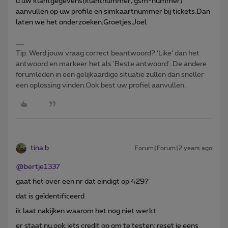
u uw klantgegevens(klantnummer, gsm-nummer)
aanvullen op uw profile en simkaartnummer bij tickets.Dan
laten we het onderzoeken.Groetjes,Joel
Tip: Werd jouw vraag correct beantwoord? ‘Like’ dan het
antwoord en markeer het als 'Beste antwoord'. De andere
forumleden in een gelijkaardige situatie zullen dan sneller
een oplossing vinden.Ook best uw profiel aanvullen.
tina.b
Forum|Forum|2 years ago
@bertje1337
gaat het over een nr dat eindigt op 429?
dat is geïdentificeerd
ik laat nakijken waarom het nog niet werkt
er staat nu ook iets credit op om te testen: reset je eens