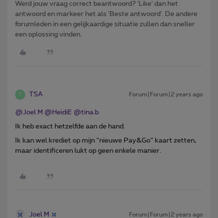
Werd jouw vraag correct beantwoord? ‘Like’ dan het
antwoord en markeer het als 'Beste antwoord'. De andere
forumleden in een gelijkaardige situatie zullen dan sneller
een oplossing vinden.
TSA
Forum|Forum|2 years ago
T
@Joel M
@HeidiE
@tina.b
Ik heb exact hetzelfde aan de hand.
Ik kan wel krediet op mijn “nieuwe Pay&Go” kaart zetten,
maar identificeren lukt op geen enkele manier.
Joel M
Forum|Forum|2 years ago