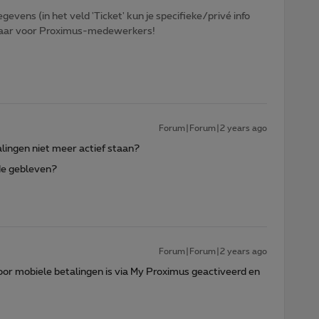
egevens (in het veld 'Ticket' kun je specifieke/privé info
htbaar voor Proximus-medewerkers!
Forum|Forum|2 years ago
lingen niet meer actief staan?
fde gebleven?
Forum|Forum|2 years ago
oor mobiele betalingen is via My Proximus geactiveerd en