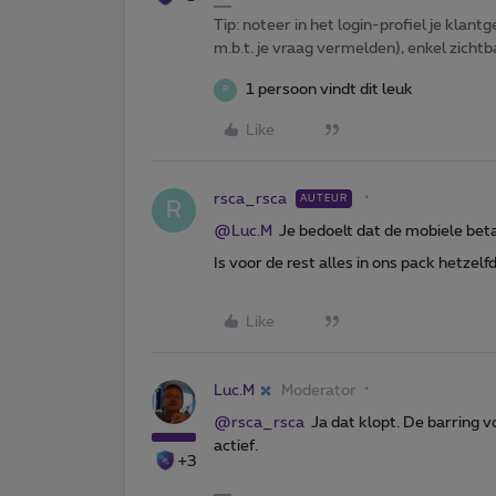
Tip: noteer in het login-profiel je klantg
m.b.t. je vraag vermelden), enkel zic
1 persoon vindt dit leuk
R
Like
rsca_rsca
AUTEUR
R
@Luc.M
Je bedoelt dat de mobiele beta
Is voor de rest alles in ons pack hetzel
Like
Luc.M
Moderator
@rsca_rsca
Ja dat klopt. De barring v
actief.
+3