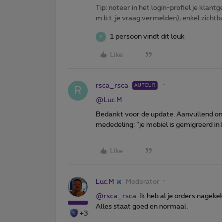
Tip: noteer in het login-profiel je klantg
m.b.t. je vraag vermelden), enkel zic
1 persoon vindt dit leuk
R
Like
rsca_rsca
AUTEUR
R
@Luc.M
Bedankt voor de update. Aanvullend ont
mededeling: “je mobiel is gemigreerd i
Like
Luc.M
Moderator
@rsca_rsca
Ik heb al je orders nageke
Alles staat goed en normaal.
+3