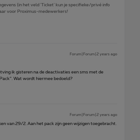
egevens (in het veld 'Ticket' kun je specifieke/privé info
htbaar voor Proximus-medewerkers!
Forum|Forum|2 years ago
ving ik gisteren na de deactivaties een sms met de
n Pack”. Wat wordt hiermee bedoeld?
Forum|Forum|2 years ago
ken van 29/2. Aan het pack zijn geen wijzigen toegebracht.