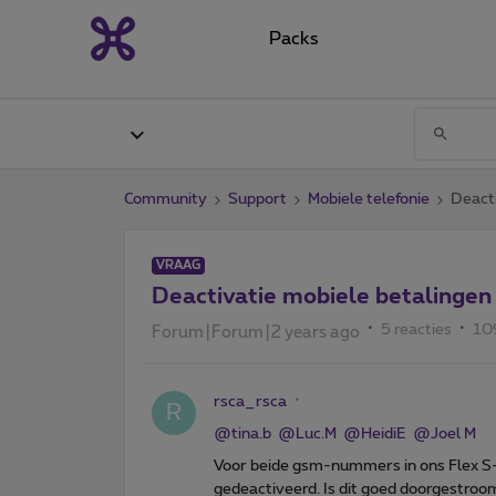
Packs
Community
Support
Mobiele telefonie
Deacti
VRAAG
Deactivatie mobiele betalingen
5 reacties
10
Forum|Forum|2 years ago
rsca_rsca
R
@tina.b
@Luc.M
@HeidiE
@Joel M
Voor beide gsm-nummers in ons Flex S-
gedeactiveerd. Is dit goed doorgestroo