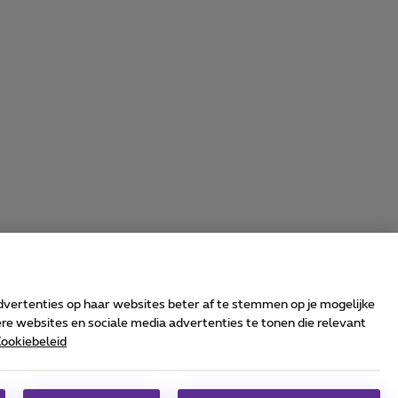
advertenties op haar websites beter af te stemmen op je mogelijke
e websites en sociale media advertenties te tonen die relevant
ookiebeleid
rrier & Wholesale Solutions