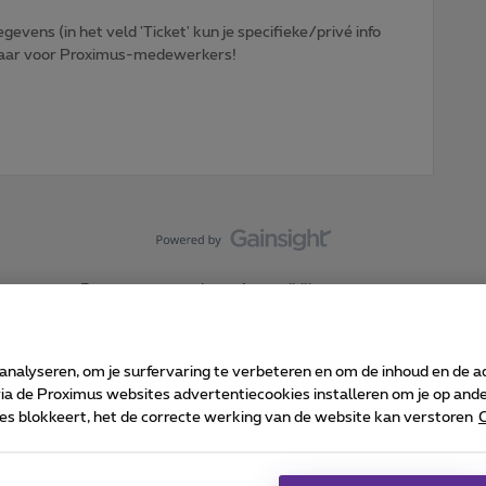
egevens (in het veld 'Ticket' kun je specifieke/privé info
htbaar voor Proximus-medewerkers!
Forumvoorwaarden
Accessibility statement
 analyseren, om je surfervaring te verbeteren en om de inhoud en de 
 de Proximus websites advertentiecookies installeren om je op ander
kies blokkeert, het de correcte werking van de website kan verstoren
C
 ©
2026
Proximus
sumenteninfo
Prijslijst en tarieven
Toegankelijkheid
Cookie manager
Bedrijfsgegevens
Ca