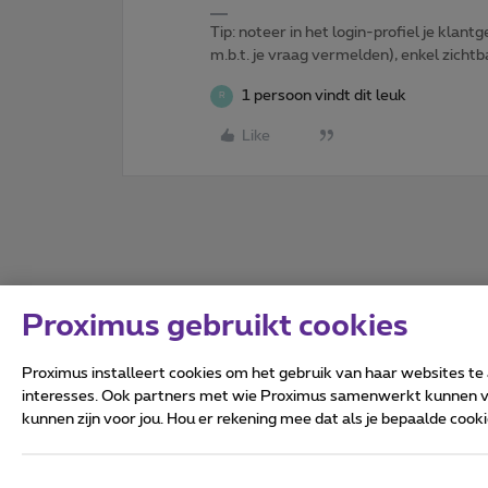
Tip: noteer in het login-profiel je klantg
m.b.t. je vraag vermelden), enkel zic
1 persoon vindt dit leuk
R
Like
Proximus gebruikt cookies
Proximus installeert cookies om het gebruik van haar websites te
interesses. Ook partners met wie Proximus samenwerkt kunnen via
kunnen zijn voor jou. Hou er rekening mee dat als je bepaalde coo
Alle rechten voorbehouden.
Algemene voorwaarden, con
Privacy
Cookiebeleid