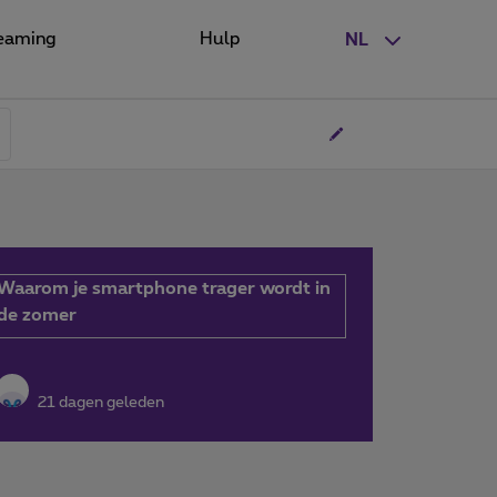
eaming
Hulp
NL
Waarom je smartphone trager wordt in
de zomer
21 dagen geleden