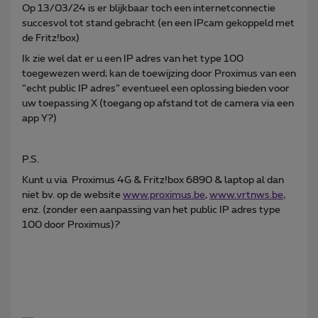
Op 13/03/24 is er blijkbaar toch een internetconnectie
succesvol tot stand gebracht (en een IPcam gekoppeld met
de Fritz!box)
Ik zie wel dat er u een IP adres van het type 100
toegewezen werd; kan de toewijzing door Proximus van een
“echt public IP adres” eventueel een oplossing bieden voor
uw toepassing X (toegang op afstand tot de camera via een
app Y?)
P.S.
Kunt u via Proximus 4G & Fritz!box 6890 & laptop al dan
niet bv. op de website
www.proximus.be
,
www.vrtnws.be
,
enz. (zonder een aanpassing van het public IP adres type
100 door Proximus)?