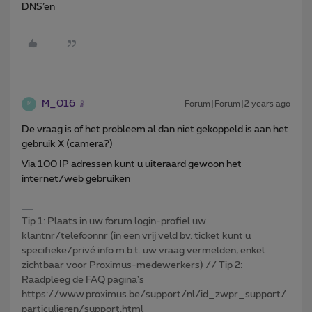
DNS’en
M_016
Forum|Forum|2 years ago
M
De vraag is of het probleem al dan niet gekoppeld is aan het
gebruik X (camera?)
Via 100 IP adressen kunt u uiteraard gewoon het
internet/web gebruiken
Tip 1: Plaats in uw forum login-profiel uw
klantnr/telefoonnr (in een vrij veld bv. ticket kunt u
specifieke/privé info m.b.t. uw vraag vermelden, enkel
zichtbaar voor Proximus-medewerkers) // Tip 2:
Raadpleeg de FAQ pagina's
https://www.proximus.be/support/nl/id_zwpr_support/
particulieren/support.html