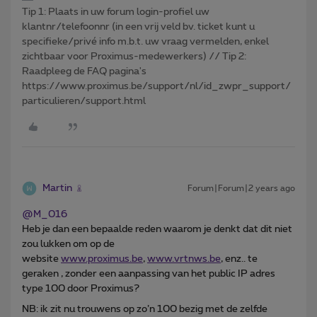
Tip 1: Plaats in uw forum login-profiel uw
klantnr/telefoonnr (in een vrij veld bv. ticket kunt u
specifieke/privé info m.b.t. uw vraag vermelden, enkel
zichtbaar voor Proximus-medewerkers) // Tip 2:
Raadpleeg de FAQ pagina's
https://www.proximus.be/support/nl/id_zwpr_support/
particulieren/support.html
Martin
Forum|Forum|2 years ago
@M_016
Heb je dan een bepaalde reden waarom je denkt dat dit niet
zou lukken om op de
website
www.proximus.be
,
www.vrtnws.be
, enz.. te
geraken , zonder een aanpassing van het public IP adres
type 100 door Proximus?
NB: ik zit nu trouwens op zo’n 100 bezig met de zelfde