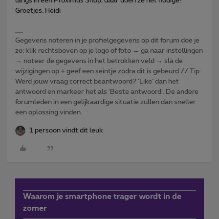
langs in een Proximus Shop, daar doen ze het nodige!
Groetjes, Heidi
Gegevens noteren in je profielgegevens op dit forum doe je
zo: klik rechtsboven op je logo of foto → ga naar instellingen
→ noteer de gegevens in het betrokken veld → sla de
wijzigingen op + geef een seintje zodra dit is gebeurd // Tip:
Werd jouw vraag correct beantwoord? ‘Like’ dan het
antwoord en markeer het als 'Beste antwoord'. De andere
forumleden in een gelijkaardige situatie zullen dan sneller
een oplossing vinden.
1 persoon vindt dit leuk
Waarom je smartphone trager wordt in de
zomer