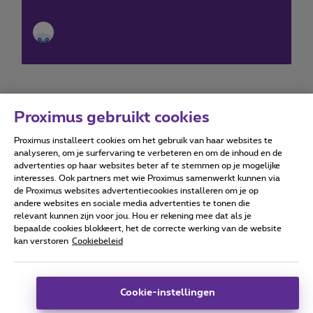
Proximus gebruikt cookies
Proximus installeert cookies om het gebruik van haar websites te
Forumvoorwaarden
Accessibility statement
analyseren, om je surfervaring te verbeteren en om de inhoud en de
advertenties op haar websites beter af te stemmen op je mogelijke
interesses. Ook partners met wie Proximus samenwerkt kunnen via
de Proximus websites advertentiecookies installeren om je op
andere websites en sociale media advertenties te tonen die
relevant kunnen zijn voor jou. Hou er rekening mee dat als je
Alle rechten voorbehouden. ©
2026
Proximus
bepaalde cookies blokkeert, het de correcte werking van de website
kan verstoren
Cookiebeleid
Algemene voorwaarden, consumenteninfo
Prijslijst en tarieven
Toegankelijkheid
Privacy
Cookiebeleid
Cookie manager
Bedrijfsgegevens
Deze website is gecreëerd en wordt beheerd conform het
Cookie-instellingen
Belgisch recht.