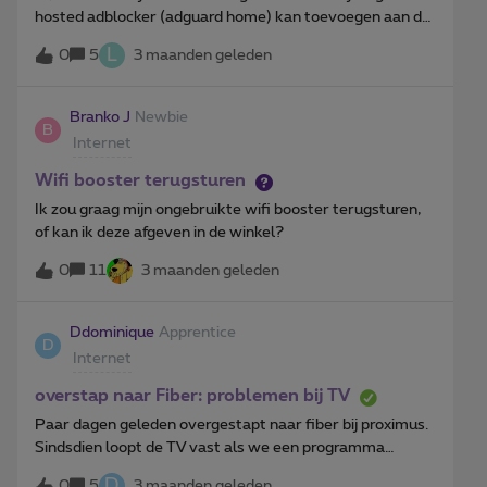
werken. De overeenkomst blijft onder voorbehoud van
hosted adblocker (adguard home) kan toevoegen aan de
goedkeuring door de toezichthoudende autoriteiten.In juli
proximus internet box + router.Ik weet dat voor een
2024 ondertekenden de partijen een Memorandum of
L
0
5
3 maanden geleden
adblocker ik het DNS adres moet aanpassen maar vroeg
Understanding over een mogelijke samenwerking, met
me af of dit mogelijk was in de settings van de router via
als doel om een snellere en efficiëntere uitrol van
proximus+ app. Ook ben ik deels bezorgt dat dit
Branko J
Newbie
ultrasnelle gigabitnetwerken voor gezinnen en bedrijven
B
negatieve invloed heeft op de wifi boosters en de TV
Internet
te verzekeren. De partijen zijn vervolgens diepgaande
box. Zou iemand me hierbij kunnen helpen?
gesprekken aangegaan om de beoogde samenwerking te
Wifi booster terugsturen
operationaliseren. Parallel daaraan hebben zij
Ik zou graag mijn ongebruikte wifi booster terugsturen,
samengewerkt met de Belgische Mededingingsautoritei
of kan ik deze afgeven in de winkel?
0
11
3 maanden geleden
Ddominique
Apprentice
D
Internet
overstap naar Fiber: problemen bij TV
Paar dagen geleden overgestapt naar fiber bij proximus.
Sindsdien loopt de TV vast als we een programma
pauzeren en dan wat later verder kijken. Beeld en klank
D
0
5
3 maanden geleden