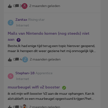
weten.Waar kan ik deze vinden? Alvast bedankt
0
3
2 maanden geleden
Zanitax
Rising star
Z
Internet
Mails van Nintendo komen (nog steeds) niet
aan
Beste,Ik had enige tijd terug een topic hierover geopend,
maar ik heropen dit weer geziene het mij onmogelijk lijkt
dat de IT achter de proximus mailboxen dit niet kan
Z
0
4
2 maanden geleden
oplossen.mijn vraag: er zou om 11u47 een mail
verzonden zijn van Nintendo (domeinnaam waarvan dit
afkomstig is is accounts.nintendo.com (vermoedelijk hun
Stephan-18
Apprentice
S
no-reply adres) Kan de mailflow nagekeken worden, en
Internet
of kan er een whitelist op hoger niveau toegevoegd
worden om de mails van no-
muurbeugel wifi v2 booster
reply@accounts.nintendo.com toe te staan? Met
ik wil mijn wifi booster V2 aan de muur ophangen. Kan ik
vriendelijke groeten
alstublieft zo een muurbeugel opgestuurd krijgen?het
lijkt eerder al mogelijk geweest te zijn. alvast bedankt.
0
3
2 maanden geleden