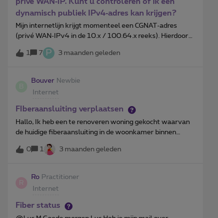
privé WAN‑IP. Kunt u controleren of ik een
internetbox te resetten heb ik niet toegepast. Daarbij,
dynamisch publiek IPv4‑adres kan krijgen?
wat zou dit bijbrengen? Een onjuiste “oplossing”
Mijn internetlijn krijgt momenteel een CGNAT‑adres
aangezien het na een paar minuten toch vanzelf
(privé WAN‑IPv4 in de 10.x / 100.64.x reeks). Hierdoor
opgelost (alweer) was. Nu vraag ik me wel af wat de
werkt port forwarding niet.Kunt u nakijken of mijn lijn uit
oorzaak kan zijn?
P
1
7
3 maanden geleden
CGNAT kan worden gehaald en een dynamisch publiek
IPv4‑adres kan krijgen?
Bouver
Newbie
B
Internet
FIberaansluiting verplaatsen
Hallo, Ik heb een te renoveren woning gekocht waarvan
de huidige fiberaansluiting in de woonkamer binnen
komt.Ik zou dit willen verplaatsen naar de garage waar
0
1
3 maanden geleden
alle technieken staan.Hoe ga ik best te werk hiervoor?
Ro
Practitioner
R
Internet
Fiber status