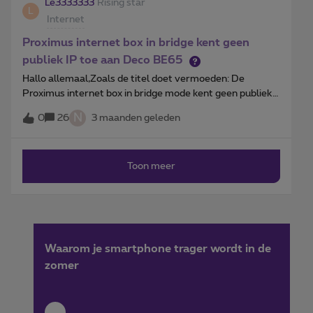
Le3333333
Rising star
L
Internet
Proximus internet box in bridge kent geen
publiek IP toe aan Deco BE65
Hallo allemaal,Zoals de titel doet vermoeden: De
Proximus internet box in bridge mode kent geen publiek
IP toe aan Deco BE65. Ik heb wel internet en alles
N
0
26
3 maanden geleden
werkt, maar dit maakt bijvoorbeeld DDNS op een NAS
veel complexer (volgens mij). Wat ik al heb gedaan en
geprobeerd:De kabel is verbonden via de bridge poort.
Toon meer
Aanvankelijk had ik het LAN MAC adres in het Proximus
portaal ingegeven, maar dat is gewijzigd naar MAC adres
+ 1 (xx:xx:xx:xx:xx:1A → xx:xx:xx:xx:xx:1B). Dit wordt ook
bevestigd via de verbonden apparaten op de Proximus
internet box. Deco staat op DHCP &amp; in router mode.
Ik heb al geprobeerd een aantal keren te rebooten en de
Waarom je smartphone trager wordt in de
kabel uit en ingestoken (om een IP allocatie te triggeren).
zomer
De helpdesk van Proximus heb ik ook gebeld maar zij
helpen eigenlijk niet (deels te begrijpen).Ik ben geen
expert maar ben een hobbyist, maar nu zit ik dus vast.