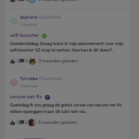
zijn dan niet meer synchroon.
dsijmens
Apprentice
D
Internet
wifi booster
Goedemiddag, Graag wens ik mijn abonnement voor mijn
wifi booster V2 stop te zetten. Hoe kan ik dit doen?
Alvast bedankt
0
4
3 maanden geleden
Tstrubbe
Practitioner
T
Internet
secure net fix
Goeiedag Ik zou graag de gratis versie van secure net fix
willen opzeggen maar dit lukt niet via
myproximus.Kunnen jullie hiervoor zorgen? Alvast
0
2
3 maanden geleden
bedankt Mvg Luc