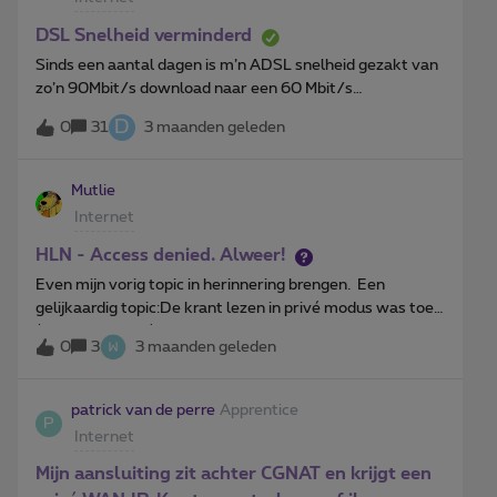
een een soort spoedreparatie te vragen, zodat we niet
met zieken komen te zitten, zo zonder
DSL Snelheid verminderd
verwarming? Proximus Infra had nog geen werkorder in
Sinds een aantal dagen is m’n ADSL snelheid gezakt van
het systeem.
zo’n 90Mbit/s download naar een 60 Mbit/s
download… Een restart van de modem lost het niet op..
D
0
31
3 maanden geleden
Mutlie
Internet
HLN - Access denied. Alweer!
Even mijn vorig topic in herinnering brengen. Een
gelijkaardig topic:De krant lezen in privé modus was toen
(mijn vorig topic) nog een oplossing.Trouwens, het
0
3
3 maanden geleden
werkte snel weer. Alleen, sinds heb ik het een paar keer
terug voorgehad en dacht dan iedere keer: seffens nog
eens proberen. En inderdaad, dan lukte het
patrick van de perre
Apprentice
P
weer.Vandaag was het voor de zoveelste keer van datte.
Internet
Privé navigatie werkte dit maal ook niet.Alles idem in
Firefox, Edge en Chrome.Gelukkig was het na een paar
Mijn aansluiting zit achter CGNAT en krijgt een
minuten alweer vanzelf in orde. De optie om de