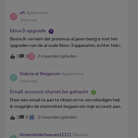
ofi
Apprentice
O
Internet
bbox3 upgrade
Beste,Ik vernam dat proximus al jaren bezig is met het
upgraden van de al oude bbox-3 apparaten, echter heb ik
nog neits vernomen.Als trouwe, jarenlange klant, op 2
O
0
3
2 maanden geleden
verschillende adressen, dacht ik ook aanspraak te
kunnen maken op een kosteloze upgrade naar de
recentere Internet Box met wifi-6 ondersteuning. Deze
Dobcla at Belgacom
Apprentice
D
zou ook de huidige, vaak haperende wifi verbinding
Internet
kunnen verhelpen.Ik vond inderdaad op dit forum iemand
die een 10-tal maand terug ook een gratis upgrade had
Email account skynet.be gehackt
mogen ontvangen … mvg,Ofi
Door een email te aan te tikken en te vervolledigen heb
ik mogelijks de stommiteit begaan om mijn account aan
te passen. Na dit gedaan te hebben is mij het onmiddellijk
0
5
2 maanden geleden
opgekomen dat de email een phishing mail was.Wat
moet ik doen om dit account/adres
(dxxx.dxxx@skynet.be) onmiddellijk te laten blokkeren?
AnnemieVerhoeven11111
Newbie