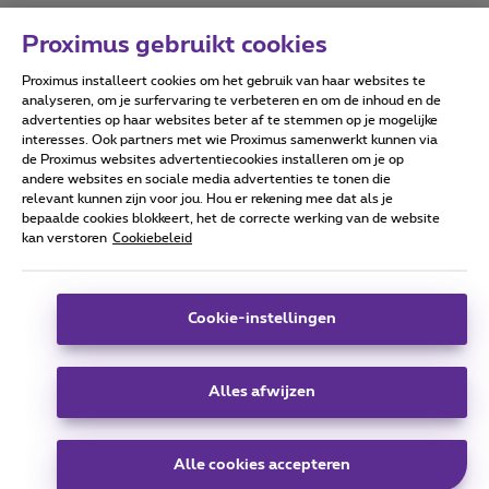
Proximus gebruikt cookies
Proximus installeert cookies om het gebruik van haar websites te
Forumvoorwaarden
Accessibility statement
analyseren, om je surfervaring te verbeteren en om de inhoud en de
advertenties op haar websites beter af te stemmen op je mogelijke
interesses. Ook partners met wie Proximus samenwerkt kunnen via
de Proximus websites advertentiecookies installeren om je op
andere websites en sociale media advertenties te tonen die
relevant kunnen zijn voor jou. Hou er rekening mee dat als je
Alle rechten voorbehouden. ©
2026
Proximus
bepaalde cookies blokkeert, het de correcte werking van de website
kan verstoren
Cookiebeleid
Algemene voorwaarden, consumenteninfo
Prijslijst en tarieven
Toegankelijkheid
Privacy
Cookiebeleid
Cookie manager
Bedrijfsgegevens
Deze website is gecreëerd en wordt beheerd conform het
Cookie-instellingen
Belgisch recht.
Koning Albert II-laan 27 - B-1030 Brussel.
Alles afwijzen
Carrier & Wholesale Solutions
Alle cookies accepteren
Proximus Group
|
Telindus