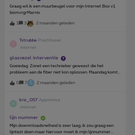
… Anders... Ander
Graag wil ik een muurbeugel voor mijn Internet Box v1
bismvrgrMarnix
1
3
2 maanden geleden
Tstrubbe
Practitioner
T
Internet
glasvezel interventie
Goeiedag Zonet een technieker geweest die het
probleem aan de fiber niet kon oplossen. Maandag komt
een andere technieker van proximus. Heb ik intussen
S
0
7
2 maanden geleden
recht op een 5G backup? Ik heb geen smartphone in mijn
pakket omdat ik dit van mijn werk heb. Mbg Luc Strubbe
kris_057
Apprentice
K
Internet
lijn nummer
Mijn downmloadsnelheid is zeer laag, ik zou graag een
lijntest doen maar hiervoor moet ik mijn lijnnummer