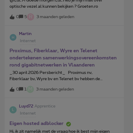
​@Luc.M Goede morgen Luc.Heb je mijn mail over
optische vezel al kunnen bekijken ? Groeten.ro
R
0
5
3 maanden geleden
Martin
Internet
Proximus, Fiberklaar, Wyre en Telenet
ondertekenen samenwerkingsovereenkomsten
rond gigabitnetwerken in Vlaanderen
_30 april 2026 Persbericht_ Proximus nv,
Fiberklaar bv, Wyre bv en Telenet bv hebben de
uitgebreide overeenkomsten ondertekend over hun
M
0
1
3 maanden geleden
beoogde samenwerking die de verdere uitrol van
ultrasnelle gigabitnetwerken in Vlaanderen moet
ondersteunen. Dit is een nieuwe stap richting een
Luyd72
Apprentice
L
effectieve samenwerking, bedoeld om gigabit-
Internet
infrastructuur breder beschikbaar te maken en zo meer
consumenten te laten genieten van snellere
Eigen hosted adblocker
connectiviteit, met minder dubbel uitgevoerde openbare
Hi, ik zit namelijk met de vraag hoe ik best mijn eigen