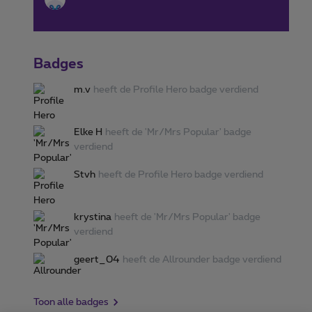
Zou er iemand mij kunnen helpen aub?Alvast
bedankt!MvgJonathan
Badges
m.v
heeft de Profile Hero badge verdiend
Elke H
heeft de 'Mr/Mrs Popular' badge
verdiend
Stvh
heeft de Profile Hero badge verdiend
krystina
heeft de 'Mr/Mrs Popular' badge
verdiend
geert_04
heeft de Allrounder badge verdiend
Toon alle badges