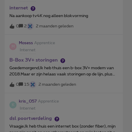
internet
Na aankoop tv4K nog alleen blokvorming
0
2
2 maanden geleden
Mosess
Apprentice
M
Internet
B-Box 3V+ storingen
Goedemorgend,Ik heb thuis een b-box 3V+ modem van
2018.Maar er zijn helaas vaak storingen op de lijn, plus
mijn download- en uploadsnelheden vallen serieus naar
0
15
2 maanden geleden
beneden. Dit is zeer storend voor het thuiswerken.Kan u
mij verder helpen met het bezorgen van een nieuwere
modem?Alvast bedankt,Christophe04********
kris_057
Apprentice
K
Internet
dsl poortverdeling
Vraagje,Ik heb thuis een internet box (zonder fiber), mijn