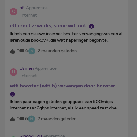
ofi
Apprentice
O
Internet
ethernet z-works, some wifi not
Ik heb een nieuwe internet box, ter vervanging van een al
jaren oude bbox3V+, die wat haperingen begon te
vertonen o.a. met WIFI.Nu werkt de nieuwe box prima
0
4
2 maanden geleden
wat de vaste ethernet verbindingen betreft (PC,s, TV),
maar sommige WIFI verbindingen werken wel (notebook
PC), maar andere dan weer niet (GSMs, HUE bridge, ...);
Usman
Apprentice
U
Hoe kan dit ???Steeds zegt die dan wel connectie te
Internet
hebben, zelfs sterk signaal, maar geen data connectie !
wifi booster (wifi 6) vervangen door booster+
Ik ben paar dagen geleden geupgrade van 500mbps
internet naar 2gbps internet, als ik een speed test doe
naast mijn router krijg ik 1400+ snelheid voor download
0
6
2 maanden geleden
en upload maar op mijn pc, die gebonden is via ethernet
cat6 met mijn internet booster, krijg ik maar max
600mbps. Ik denk dit ligt aan de booster wifi6, want max
Ringo2020
Apprentice