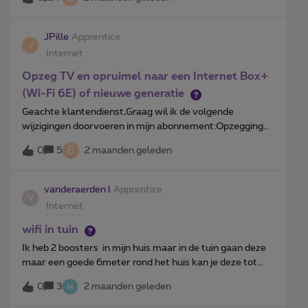
2,5?Of weet waar ik eentje kan kopen?
JPille
Apprentice
J
Internet
Opzeg TV en opruimel naar een Internet Box+
(Wi-Fi 6E) of nieuwe generatie
Geachte klantendienst,Graag wil ik de volgende
wijzigingen doorvoeren in mijn abonnement:Opzegging
TV-abonnement Ik verzoek u vriendelijk om mijn huidige
E
0
5
2 maanden geleden
TV-abonnement op te zeggen per de eerstvolgende
mogelijkheid. Upgrade naar Internet Box+ (Wi-Fi 6E) of
nieuwste generatie Daarnaast wil ik mijn huidige
vanderaerden l
Apprentice
V
internetbox laten vervangen door een Internet Box+
Internet
(Wi-Fi 6E) of de nieuwste beschikbare generatie.Kunt u
deze aanvraag in behandeling nemen en mij een
wifi in tuin
bevestiging sturen met een ticketnummer voor verdere
Ik heb 2 boosters in mijn huis maar in de tuin gaan deze
follow-up?Bij voorbaat dank voor uw medewerking.Met
maar een goede 6meter rond het huis kan je deze tot
vriendelijke groet,JPille
30meter laten gaan mvg luc
0
3
2 maanden geleden