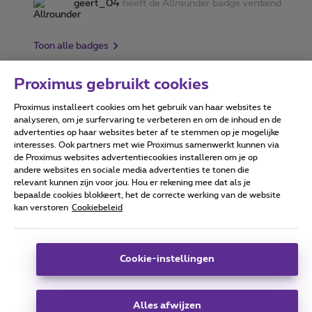
geert_04
heeft de Allrounder badge verdiend
Toon alle badges
Proximus gebruikt cookies
Proximus installeert cookies om het gebruik van haar websites te
Forumvoorwaarden
Accessibility statement
analyseren, om je surfervaring te verbeteren en om de inhoud en de
advertenties op haar websites beter af te stemmen op je mogelijke
interesses. Ook partners met wie Proximus samenwerkt kunnen via
de Proximus websites advertentiecookies installeren om je op
andere websites en sociale media advertenties te tonen die
relevant kunnen zijn voor jou. Hou er rekening mee dat als je
Alle rechten voorbehouden. ©
2026
Proximus
bepaalde cookies blokkeert, het de correcte werking van de website
kan verstoren
Cookiebeleid
Algemene voorwaarden, consumenteninfo
Prijslijst en tarieven
Toegankelijkheid
Privacy
Cookiebeleid
Cookie manager
Bedrijfsgegevens
Deze website is gecreëerd en wordt beheerd conform het
Cookie-instellingen
Belgisch recht.
Koning Albert II-laan 27 - B-1030 Brussel.
Alles afwijzen