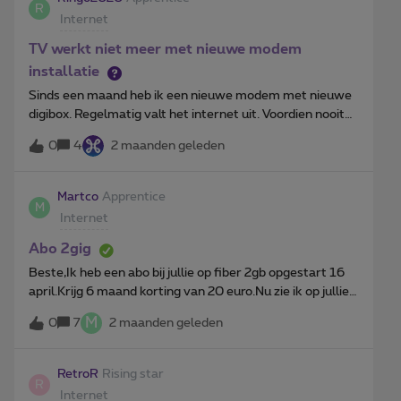
R
snelheid van dat is 1gbps, terwijl dat booster+ een
Internet
snelere verbinding kan geven van 6 GHZ. Hoe kan ik
booster+ krijgen en mijn oude gewone booster wifi 6
TV werkt niet meer met nieuwe modem
terug sturen?
installatie
Sinds een maand heb ik een nieuwe modem met nieuwe
digibox. Regelmatig valt het internet uit. Voordien nooit
problemen gehad met de installatie. Sinds dit weekend
0
4
2 maanden geleden
onderbreking op de smart tv met rechtstreeks
ethernetkabel alsook op de tv Pioneer non smart,
draadloos. Vandaag niet meer te starten ondanks
Martco
Apprentice
M
herstart van modem. Enig idee wat hier de oorzaak kan
Internet
zijn?
Abo 2gig
Beste,Ik heb een abo bij jullie op fiber 2gb opgestart 16
april.Krijg 6 maand korting van 20 euro.Nu zie ik op jullie
site dat er een nieuwe actie is dat 20 euro korting geeft
M
0
7
2 maanden geleden
voor 12 maand.Kan ik van deze actie genieten ipv van die
6 maand?Mvg,Marc.
RetroR
Rising star
R
Internet