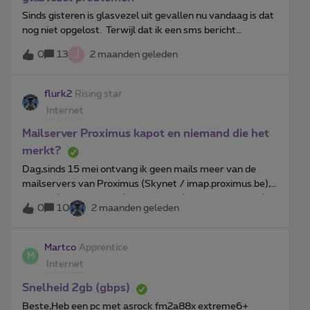
minder en minder…en neen, ik ben niks met reac
Sinds gisteren is glasvezel uit gevallen nu vandaag is dat
nog niet opgelost. Terwijl dat ik een sms bericht
gekregen heb dat het in orde is dus een leugen het beste
J
0
13
2 maanden geleden
die ooit heb gehad. Ik heb geen goesting om te wachten
tot maandag, ik vandaag terug tv kijken en ook mijn deur
bel, maar ook mijn alarm systeem hangt er aan. Ik ben
flurk2
Rising star
dat beu ik ga mijn factuur niet betalen
Internet
Mailserver Proximus kapot en niemand die het
merkt?
Dag,sinds 15 mei ontvang ik geen mails meer van de
mailservers van Proximus (Skynet / imap.proximus.be),
scarlet (pop.scarlet.be) en Busmail (imap.proximus.be).Ik
0
10
2 maanden geleden
heb 2 mailclients. Beide geven altijd een time-out. Ik
beheer 3 Scarlet-mailaccounts, 2 Busmail-accounts en 1
skynet-account, gelinkt aan mijn internet-abonnement.
Martco
Apprentice
M
Van geen van de 6 accounts is er de laatste 5 dagen nog
Internet
iets binnengekomen.Ik stuur een testmail naar één van
de betreffende accounts. Ik krijg een positieve
Snelheid 2gb (gbps)
ontvangstbevestiging (delivery status notification)
Beste,Heb een pc met asrock fm2a88x extreme6+