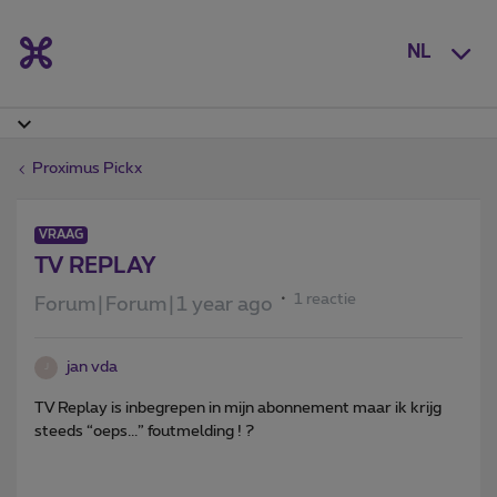
NL
Proximus Pickx
VRAAG
TV REPLAY
1 reactie
Forum|Forum|1 year ago
jan vda
J
TV Replay is inbegrepen in mijn abonnement maar ik krijg
steeds “oeps...” foutmelding ! ?