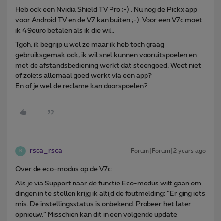
Heb ook een Nvidia Shield TV Pro ;-) . Nu nog de Pickx app
voor Android TV en de V7 kan buiten ;-). Voor een V7c moet
ik 49euro betalen als ik die wil..
Tgoh, ik begrijp u wel ze maar ik heb toch graag
gebruiksgemak ook, ik wil snel kunnen vooruitspoelen en
met de afstandsbediening werkt dat steengoed. Weet niet
of zoiets allemaal goed werkt via een app?
En of je wel de reclame kan doorspoelen?
rsca_rsca
Forum|Forum|2 years ago
R
Over de eco-modus op de V7c:
Als je via Support naar de functie Eco-modus wilt gaan om
dingen in te stellen krijg ik altijd de foutmelding: “Er ging iets
mis. De instellingsstatus is onbekend. Probeer het later
opnieuw.” Misschien kan dit in een volgende update