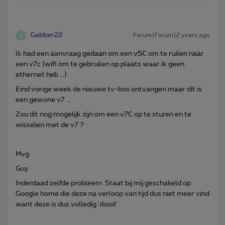
Gabber22
Forum|Forum|2 years ago
G
Ik had een aanvraag gedaan om een v5C om te ruilen naar
een v7c (wifi om te gebruilen op plaats waar ik geen
ethernet heb ...)
Eind vorige week de nieuwe tv-box ontvangen maar dit is
een gewone v7 …
Zou dit nog mogelijk zijn om een v7C op te sturen en te
wisselen met de v7 ?
Mvg
Guy
Inderdaad zelfde probleem. Staat bij mij geschakeld op
Google home die deze na verloop van tijd dus niet meer vind
want deze is dus volledig 'dood'