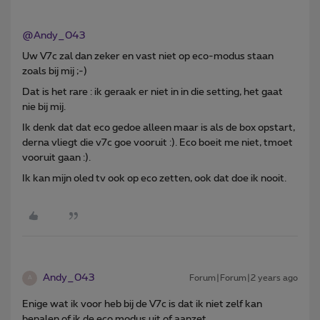
@Andy_043
Uw V7c zal dan zeker en vast niet op eco-modus staan
zoals bij mij ;-)
Dat is het rare : ik geraak er niet in in die setting, het gaat
nie bij mij.
Ik denk dat dat eco gedoe alleen maar is als de box opstart,
derna vliegt die v7c goe vooruit :). Eco boeit me niet, tmoet
vooruit gaan :).
Ik kan mijn oled tv ook op eco zetten, ook dat doe ik nooit.
Andy_043
Forum|Forum|2 years ago
A
Enige wat ik voor heb bij de V7c is dat ik niet zelf kan
bepalen of ik de eco modus uit of aanzet.