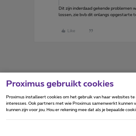
Dit zijn inderdaad gekende problemen w
lossen, zie bvb dit onlangs opgestarte 
Like
Proximus gebruikt cookies
Proximus installeert cookies om het gebruik van haar websites te
interesses. Ook partners met wie Proximus samenwerkt kunnen via
kunnen zijn voor jou. Hou er rekening mee dat als je bepaalde coo
Alle rechten voorbehouden.
Algemene voorwaarden, con
Privacy
Cookiebeleid
Deze website is gecreëerd en
Koning Albert II-laan 27 - B