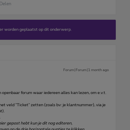
Delen
er worden geplaatst op dit onderwerp.
Forum|Forum|1 month ago
openbaar forum waar iedereen alles kan lezen, om e.v.t.
et veld "Ticket" zetten (zoals bv: je klantnummer), via je
t).
.
ier gepost hebt kun je dit nog editeren,
oven op de drie horizontale puntjes te klikken