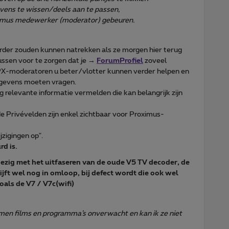
vens te wissen/deels aan te passen,
oximus medewerker (moderator) gebeuren.
der zouden kunnen natrekken als ze morgen hier terug
ussen voor te zorgen dat je →
ForumProfiel
zoveel
e PX-moderatoren u beter/vlotter kunnen verder helpen en
egevens moeten vragen.
og relevante informatie vermelden die kan belangrijk zijn
de Privévelden zijn enkel zichtbaar voor Proximus-
jzigingen op".
rd is.
d bezig met het uitfaseren van de oude V5 TV decoder, de
jft wel nog in omloop, bij defect wordt die ook wel
als de V7 / V7c(wifi)
omen films en programma’s onverwacht en kan ik ze niet