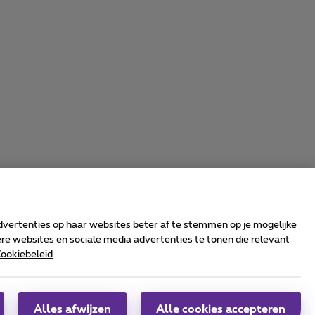
advertenties op haar websites beter af te stemmen op je mogelijke
e websites en sociale media advertenties te tonen die relevant
ookiebeleid
rrier & Wholesale Solutions
oximus Group
|
Telindus
Alles afwijzen
Alle cookies accepteren