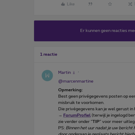
Like
Er kunnen geen reacties me
1 reactie
Martin
@marcenmartine
Opmerking:
Best geen privégegevens posten op een 
misbruik te voorkomen.
Die privégegevens kan je wel gerust in h
→
ForumProfiel
(terwijl je ingelogd ben
zie verder onder “
TIP
” voor meer uitleg
PS:
Binnen het uur nadat je uw bericht h
door onderaan je geplaats bericht hierb