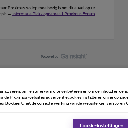
aar Proximus vollop mee bezig is om dit euvel op te
topic →
Informatie Pickx opnames | Proximus Forum
Forumvoorwaarden
Accessibility statement
 analyseren, om je surfervaring te verbeteren en om de inhoud en de 
 de Proximus websites advertentiecookies installeren om je op ander
kies blokkeert, het de correcte werking van de website kan verstoren
C
 ©
2026
Proximus
sumenteninfo
Prijslijst en tarieven
Toegankelijkheid
Cookie manager
Bedrijfsgegevens
Ca
 wordt beheerd conform het Belgisch recht.
Pr
Cookie-instellingen
-1030 Brussel.