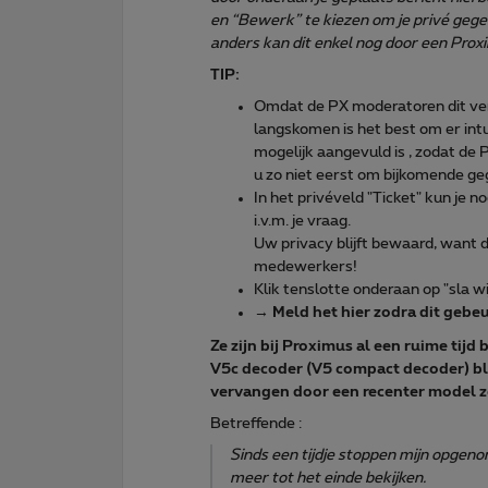
en “Bewerk” te kiezen om je privé gege
anders kan dit enkel nog door een Pr
TIP:
Omdat de PX moderatoren dit ver
langskomen is het best om er int
mogelijk aangevuld is , zodat d
u zo niet eerst om bijkomende g
In het privéveld "Ticket" kun je n
i.v.m. je vraag.
Uw privacy blijft bewaard, want 
medewerkers!
Klik tenslotte onderaan op "sla wi
→
Meld het hier zodra dit gebeu
Ze zijn bij Proximus al een ruime tij
V5c decoder (V5 compact decoder) bli
vervangen door een recenter model zo
Betreffende :
Sinds een tijdje stoppen mijn opgen
meer tot het einde bekijken.