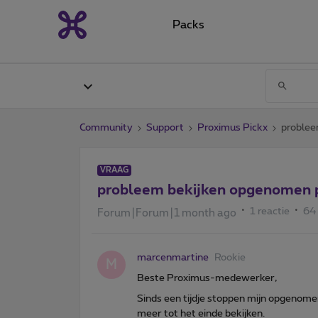
Packs
Community
Support
Proximus Pickx
problee
VRAAG
probleem bekijken opgenomen
1 reactie
64
Forum|Forum|1 month ago
marcenmartine
Rookie
M
Beste Proximus-medewerker,
Sinds een tijdje stoppen mijn opgenome
meer tot het einde bekijken.