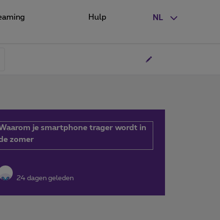
eaming
Hulp
NL
Waarom je smartphone trager wordt in
de zomer
24 dagen geleden