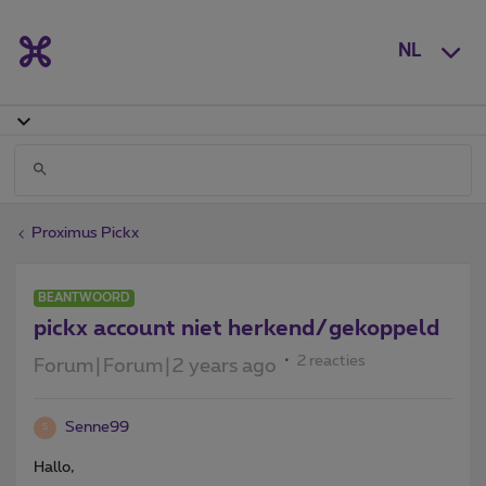
NL
Proximus Pickx
BEANTWOORD
pickx account niet herkend/gekoppeld
2 reacties
Forum|Forum|2 years ago
Senne99
S
Hallo,