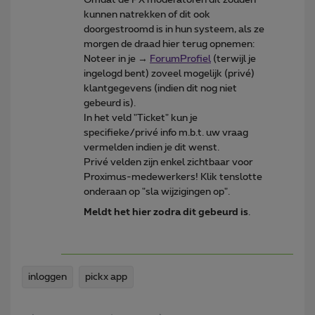
kunnen natrekken of dit ook
doorgestroomd is in hun systeem, als ze
morgen de draad hier terug opnemen:
Noteer in je →
ForumProfiel
(terwijl je
ingelogd bent) zoveel mogelijk (privé)
klantgegevens (indien dit nog niet
gebeurd is).
In het veld "Ticket" kun je
specifieke/privé info m.b.t. uw vraag
vermelden indien je dit wenst.
Privé velden zijn enkel zichtbaar voor
Proximus-medewerkers! Klik tenslotte
onderaan op "sla wijzigingen op".
Meldt het hier zodra dit gebeurd is
.
inloggen
pickx app