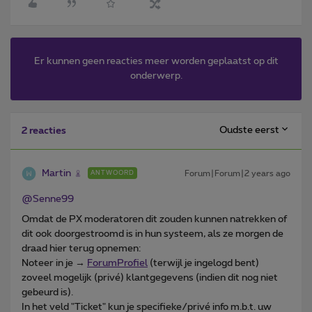
Er kunnen geen reacties meer worden geplaatst op dit
onderwerp.
Oudste eerst
2 reacties
Martin
Forum|Forum|2 years ago
ANTWOORD
@Senne99
Omdat de PX moderatoren dit zouden kunnen natrekken of
dit ook doorgestroomd is in hun systeem, als ze morgen de
draad hier terug opnemen:
Noteer in je →
ForumProfiel
(terwijl je ingelogd bent)
zoveel mogelijk (privé) klantgegevens (indien dit nog niet
gebeurd is).
In het veld "Ticket" kun je specifieke/privé info m.b.t. uw