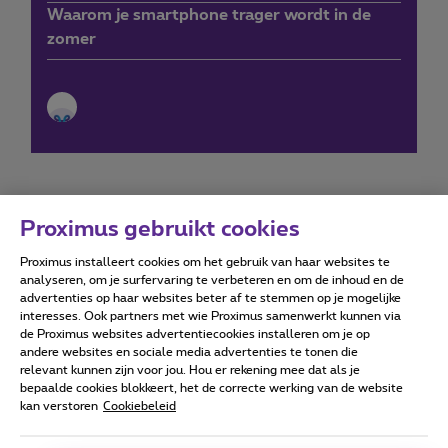
Waarom je smartphone trager wordt in de
zomer
Proximus gebruikt cookies
Proximus installeert cookies om het gebruik van haar websites te
Forumvoorwaarden
Accessibility statement
analyseren, om je surfervaring te verbeteren en om de inhoud en de
advertenties op haar websites beter af te stemmen op je mogelijke
interesses. Ook partners met wie Proximus samenwerkt kunnen via
de Proximus websites advertentiecookies installeren om je op
andere websites en sociale media advertenties te tonen die
relevant kunnen zijn voor jou. Hou er rekening mee dat als je
Alle rechten voorbehouden. ©
2026
Proximus
bepaalde cookies blokkeert, het de correcte werking van de website
kan verstoren
Cookiebeleid
Algemene voorwaarden, consumenteninfo
Prijslijst en tarieven
Toegankelijkheid
Privacy