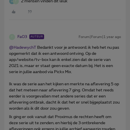
2 mensen vinden dit leuk
F
Fa03
Forum|Forum|1 year ago
AUTEUR
F
@HadewychT
Bedankt voor je antwoord; ik heb het nu pas
opgemerkt dat ik een antwoord ontving. Op de
app/website/tv-box kan ik enkel zien dat de serie van
2021 is, maar er staat geen exacte datum bij. Het is een
serie in jullie aanbod via Pickx Mix.
Ik was de serie aan het kijken en merkte na aflevering 5 op
dat het meteen naar aflevering 7 ging. Omdat het reeds
eerder is voorgevallen met andere series dat er een
aflevering ontbrak, dacht ik dat het er snel bijgeplaatst zou
worden als ik dit door zou geven.
Ik ging er ook vanuit dat Proximus de rechten heeft om
deze serie uit te zenden; en hierbij de 3 ontbrekende
afleveringen ook ergens in jullie archief aanwezig zouden