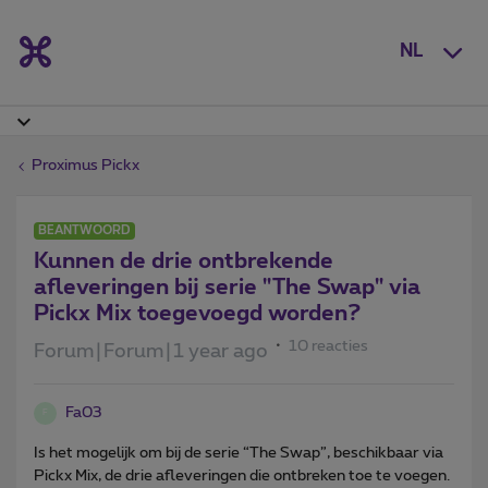
NL
Proximus Pickx
BEANTWOORD
Kunnen de drie ontbrekende
afleveringen bij serie "The Swap" via
Pickx Mix toegevoegd worden?
10 reacties
Forum|Forum|1 year ago
Fa03
F
Is het mogelijk om bij de serie “The Swap”, beschikbaar via
Pickx Mix, de drie afleveringen die ontbreken toe te voegen.