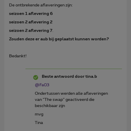
De ontbrekende afleveringen zijn:
seizoen 1 aflevering 6
seizoen 2
aflevering 2
seizoen 2 aflevering 7
.
Zouden deze er aub bij geplaatst kunnen worden?
Bedankt!
Beste antwoord door
tina.b
@Fa03
Ondertussen werden alle afleveringen
van “The swap” geactiveerd die
beschikbaar zijn
mvg
Tina