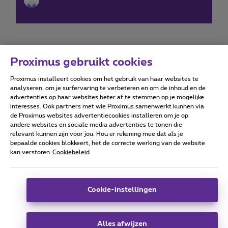
Proximus gebruikt cookies
Proximus installeert cookies om het gebruik van haar websites te
Forumvoorwaarden
Accessibility statement
analyseren, om je surfervaring te verbeteren en om de inhoud en de
advertenties op haar websites beter af te stemmen op je mogelijke
interesses. Ook partners met wie Proximus samenwerkt kunnen via
de Proximus websites advertentiecookies installeren om je op
andere websites en sociale media advertenties te tonen die
relevant kunnen zijn voor jou. Hou er rekening mee dat als je
Alle rechten voorbehouden. ©
2026
Proximus
bepaalde cookies blokkeert, het de correcte werking van de website
kan verstoren
Cookiebeleid
Algemene voorwaarden, consumenteninfo
Prijslijst en tarieven
Toegankelijkheid
Privacy
Cookiebeleid
Cookie manager
Bedrijfsgegevens
Deze website is gecreëerd en wordt beheerd conform het
Cookie-instellingen
Belgisch recht.
Koning Albert II-laan 27 - B-1030 Brussel.
Alles afwijzen