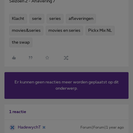
Seizoen 2 - Aflevering 7
Klacht
serie
series
afleveringen
movies&series
movies en series
Pickx Mix NL
the swap
Er kunnen geen reacties meer worden geplaatst op dit
onderwerp.
1 reactie
HadewychT
Forum|Forum|1 year ago