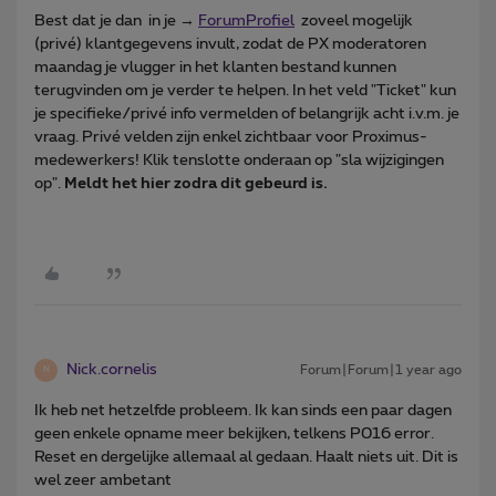
Best dat je dan in je →
ForumProfiel
zoveel mogelijk
(privé) klantgegevens invult, zodat de PX moderatoren
maandag je vlugger in het klanten bestand kunnen
terugvinden om je verder te helpen. In het veld "Ticket" kun
je specifieke/privé info vermelden of belangrijk acht i.v.m. je
vraag. Privé velden zijn enkel zichtbaar voor Proximus-
medewerkers! Klik tenslotte onderaan op "sla wijzigingen
op".
Meldt het hier zodra dit gebeurd is.
Nick.cornelis
Forum|Forum|1 year ago
N
Ik heb net hetzelfde probleem. Ik kan sinds een paar dagen
geen enkele opname meer bekijken, telkens P016 error.
Reset en dergelijke allemaal al gedaan. Haalt niets uit. Dit is
wel zeer ambetant