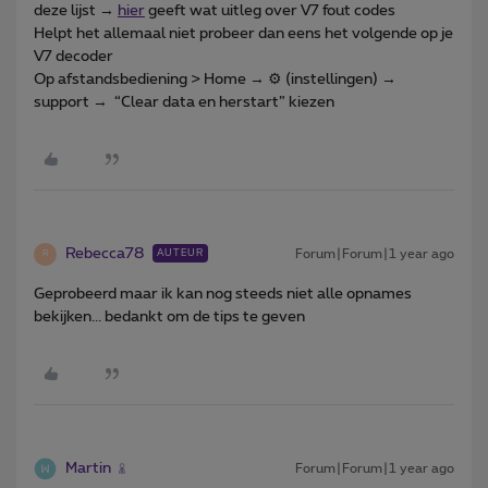
deze lijst →
hier
geeft wat uitleg over V7 fout codes
Helpt het allemaal niet probeer dan eens het volgende op je
V7 decoder
Op afstandsbediening > Home → ⚙️ (instellingen) →
support → “Clear data en herstart” kiezen
Rebecca78
Forum|Forum|1 year ago
AUTEUR
R
Geprobeerd maar ik kan nog steeds niet alle opnames
bekijken... bedankt om de tips te geven
Martin
Forum|Forum|1 year ago