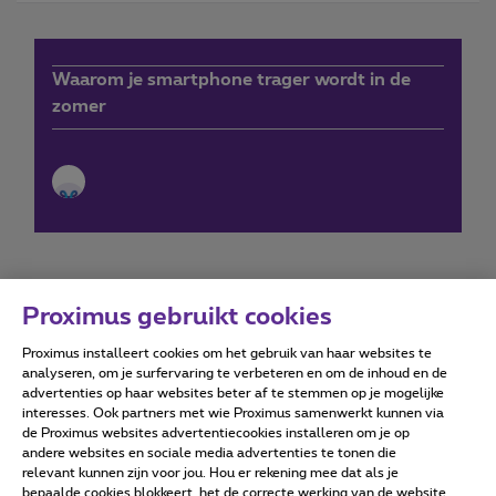
Waarom je smartphone trager wordt in de
zomer
Proximus gebruikt cookies
Proximus installeert cookies om het gebruik van haar websites te
Forumvoorwaarden
Accessibility statement
analyseren, om je surfervaring te verbeteren en om de inhoud en de
advertenties op haar websites beter af te stemmen op je mogelijke
interesses. Ook partners met wie Proximus samenwerkt kunnen via
de Proximus websites advertentiecookies installeren om je op
andere websites en sociale media advertenties te tonen die
relevant kunnen zijn voor jou. Hou er rekening mee dat als je
Alle rechten voorbehouden. ©
2026
Proximus
bepaalde cookies blokkeert, het de correcte werking van de website