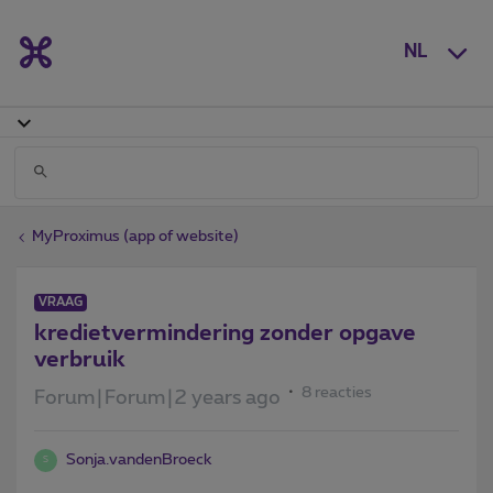
NL
MyProximus (app of website)
VRAAG
kredietvermindering zonder opgave
verbruik
8 reacties
Forum|Forum|2 years ago
Sonja.vandenBroeck
S