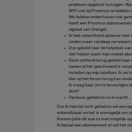
probleem opgelost te krijgen. Wa
WIFI ook bij Proximus te hebben
We hebben ondertussen ook gemerkt
heeft een Proximus abbonnement v
signaal van Orange).
Ik heb vanochtend opnieuw met d
vinden maar vandaag verwezen z
Dus gebeld naar de helpdesk van 
niet helpen want mijn mobiel abo
Deze ochtend terug gebeld naar d
nazien of het geactiveerd is van
instellen op mijn telefoon. Ik zei h
hier op het forum terug kan vind
Ik vraag haar om te bevestigen of 
dicht!
Opnieuw gebeld en nu in wacht….
Dus ik heb het echt gehad en wil een op
onbereikbaar en het is onmogelijk om zelf
Kunnen jullie dit aub zo snel mogelijk o
Ik betaal een abonnement en wil het o