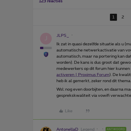
123 reacties
1
2
JLPS_
J
Ik zat in quasi dezelfde situatie als u 
automatische netwerkactivatie van vo
automatisch, maar na portering kan dat
worden). De kans is dus groot dat gewoon
medewerkers op dit forum hier kunnen da
activeren | Proximus Forum
). De kwali
heb ik al gemerkt, zeker rond dit thema
Wsl: nog even doorbijten, en daarna mag 
gesprekskwaliteit via vowifi verwachten
Like
AntonellaD
Legend
ANTWOORD