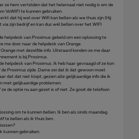
ar ze hem vertelden dat het helemaal niet nodig is om de
 om VoWIFI te kunnen gebruiken.
 dat hij wel over Wifi kan bellen als we thuis zijn (Hij
ia zijn bedrijf en kan dus wél bellen over het WIFI
e helpdesk van Proximus gebeld om een oplossing te
e me door naar de helpdesk van Orange.
Orange met dezelfde info. Uiteraard konden ze me daar
nnement is bij Proximus.
e helpdesk van Proximus. Ik heb haar gevraagd of ze kon
af de Proximus zijde. Dame zei dat ik dat gewoon moet
aar dat dat niet klopt, gezien alle gelijkaardige info die ik
en met gelijkaardige problemen.
ze de optie nu aan gezet is of niet. Ze gooit de telefoon
lossing om te kunnen bellen. Ik ben als sinds maandag
 te bellen als ik thuis ben.
plossen?
ok kunnen gebruiken.