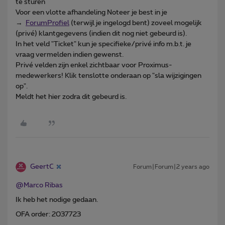
te sturen
Voor een vlotte afhandeling Noteer je best in je
→
ForumProfiel
(terwijl je ingelogd bent) zoveel mogelijk
(privé) klantgegevens (indien dit nog niet gebeurd is).
In het veld "Ticket" kun je specifieke/privé info m.b.t. je
vraag vermelden indien gewenst.
Privé velden zijn enkel zichtbaar voor Proximus-
medewerkers! Klik tenslotte onderaan op "sla wijzigingen
op".
Meldt het hier zodra dit gebeurd is.
GeertC
Forum|Forum|2 years ago
@Marco Ribas
Ik heb het nodige gedaan.
OFA order: 2037723