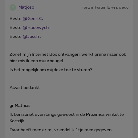
Matjoso
Forum|Forum|2 years ago
M
Beste
@GeertC
,
Beste
@HadewychT
,
Beste
@Josch
,
Zonet mijn Internet Box ontvangen, werkt prima maar ook
hier mis ik een muurbeugel.
Is het mogelijk om mij deze toe te sturen?
Alvast bedankt
gr Mathias
Ik ben zonet even langs geweest in de Proximus winkel te
Kortrijk.
Daar heeft men er mij vriendelijk 1tje mee gegeven.