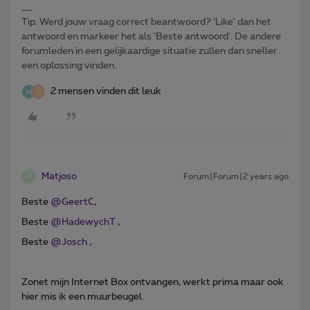
Tip: Werd jouw vraag correct beantwoord? ‘Like’ dan het
antwoord en markeer het als 'Beste antwoord'. De andere
forumleden in een gelijkaardige situatie zullen dan sneller
een oplossing vinden.
2 mensen vinden dit leuk
J
Matjoso
Forum|Forum|2 years ago
M
Beste
@GeertC
,
Beste
@HadewychT
,
Beste
@Josch
,
Zonet mijn Internet Box ontvangen, werkt prima maar ook
hier mis ik een muurbeugel.