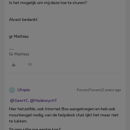
Is het mogelijk om mij deze toe te sturen?
Alvast bedankt
gr Mathias
Gr Mathias
Utopia
Forum|Forum|2 years ago
U
@GeertC
,
@HadewychT
Hier hetzelfde, ook Internet Box aangekregen en heb ook
muurbeugel nodig, van de helpdesk chat lijkt het maar niet
te lukken.
Sturen jullie me eentje toe?