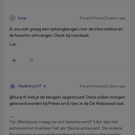
lucp
Forum|Forum|2 years ago
L
Ik zou ook graag een ophangbeugel voor de internetbox en
de booster ontvangen. Dank bij voorbaat.
Luc
HadewychT
Forum|Forum|2 years ago
@lucp Ik heb je de beugels opgestuurd. Deze zullen morgen
geleverd worden bij Pekes en Ertjes in de De Robianostraat.
Tip: Werd jouw vraag correct beantwoord? ‘Like’ dan het
antwoord en markeer het als 'Beste antwoord'. De andere
forumleden in een gelijkaardige situatie zullen dan sneller