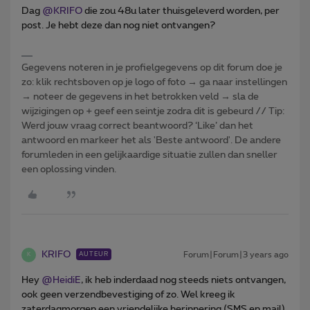
Dag
@KRIFO
die zou 48u later thuisgeleverd worden, per
post. Je hebt deze dan nog niet ontvangen?
Gegevens noteren in je profielgegevens op dit forum doe je
zo: klik rechtsboven op je logo of foto → ga naar instellingen
→ noteer de gegevens in het betrokken veld → sla de
wijzigingen op + geef een seintje zodra dit is gebeurd // Tip:
Werd jouw vraag correct beantwoord? ‘Like’ dan het
antwoord en markeer het als 'Beste antwoord'. De andere
forumleden in een gelijkaardige situatie zullen dan sneller
een oplossing vinden.
KRIFO
Forum|Forum|3 years ago
AUTEUR
K
Hey
@HeidiE
, ik heb inderdaad nog steeds niets ontvangen,
ook geen verzendbevestiging of zo. Wel kreeg ik
zaterdagmorgen een vriendelijke herinnering (SMS en mail)