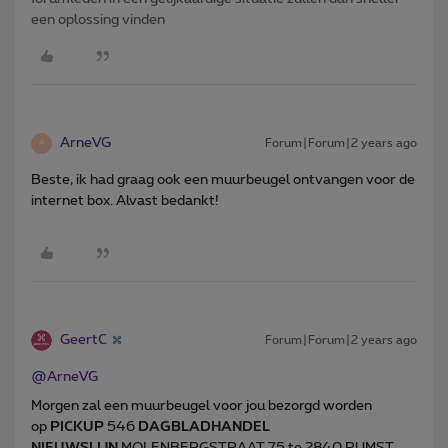
een oplossing vinden
ArneVG
Forum|Forum|2 years ago
A
Beste, ik had graag ook een muurbeugel ontvangen voor de
internet box. Alvast bedankt!
GeertC
Forum|Forum|2 years ago
@ArneVG
Morgen zal een muurbeugel voor jou bezorgd worden
op
PICKUP
546
DAGBLADHANDEL
NIEUWSLIJN
MOLENBERGSTRAAT 75 te 2840 RUMST