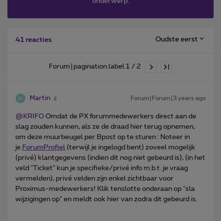
onderwerp.
Oudste eerst
41 reacties
Forum|pagination.label 1 / 2
Martin
Forum|Forum|3 years ago
@KRIFO
Omdat de PX forummedewerkers direct aan de
slag zouden kunnen, als ze de draad hier terug opnemen,
om deze muurbeugel per Bpost op te sturen : Noteer in
je
ForumProfiel
(terwijl je ingelogd bent) zoveel mogelijk
(privé) klantgegevens (indien dit nog niet gebeurd is), (in het
veld "Ticket" kun je specifieke/privé info m.b.t. je vraag
vermelden), privé velden zijn enkel zichtbaar voor
Proximus-medewerkers! Klik tenslotte onderaan op "sla
wijzigingen op" en meldt ook hier van zodra dit gebeurd is.