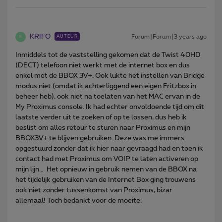
KRIFO
Forum|Forum|3 years ago
AUTEUR
K
Inmiddels tot de vaststelling gekomen dat de Twist 40HD
(DECT) telefoon niet werkt met de internet box en dus
enkel met de BBOX 3V+. Ook lukte het instellen van Bridge
modus niet (omdat ik achterliggend een eigen Fritzbox in
beheer heb), ook niet na toelaten van het MAC ervan in de
My Proximus console. Ik had echter onvoldoende tijd om dit
laatste verder uit te zoeken of op te lossen, dus heb ik
beslist om alles retour te sturen naar Proximus en mijn
BBOX3V+ te blijven gebruiken. Deze was me immers
opgestuurd zonder dat ik hier naar gevraagd had en toen ik
contact had met Proximus om VOIP te laten activeren op
mijn lijn… Het opnieuw in gebruik nemen van de BBOX na
het tijdelijk gebruiken van de Internet Box ging trouwens
ook niet zonder tussenkomst van Proximus, bizar
allemaal! Toch bedankt voor de moeite.