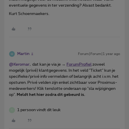
eventuele gegevens in ter verzending? Alvast bedankt.
Kurt Schoenmaekers.
Martin
Forum|Forum|1 year ago
@Keromar
, dat kan je via je →
ForumProfiel
zoveel
mogelijk (privé) klantgegevens. In het veld "Ticket" kun je
specifieke/privé info vermelden of belangrijk acht i.v.m. het
opsturen. Privé velden zijn enkel zichtbaar voor Proximus-
medewerkers! Klik tenslotte onderaan op "sla wijzigingen
op".
Meldt het hier zodra dit gebeurd is.
1 persoon vindt dit leuk
K