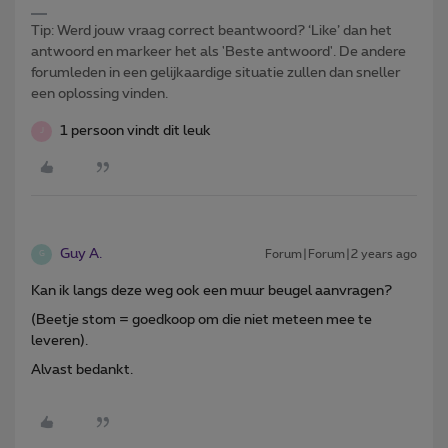
Tip: Werd jouw vraag correct beantwoord? ‘Like’ dan het
antwoord en markeer het als 'Beste antwoord'. De andere
forumleden in een gelijkaardige situatie zullen dan sneller
een oplossing vinden.
1 persoon vindt dit leuk
J
Guy A.
Forum|Forum|2 years ago
G
Kan ik langs deze weg ook een muur beugel aanvragen?
(Beetje stom = goedkoop om die niet meteen mee te
leveren).
Alvast bedankt.