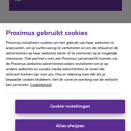
Proximus gebruikt cookies
Proximus installeert cookies om het gebruik van haar websites te
Forumvoorwaarden
Accessibility statement
analyseren, om je surfervaring te verbeteren en om de inhoud en de
advertenties op haar websites beter af te stemmen op je mogelijke
interesses. Ook partners met wie Proximus samenwerkt kunnen via
de Proximus websites advertentiecookies installeren om je op
andere websites en sociale media advertenties te tonen die
relevant kunnen zijn voor jou. Hou er rekening mee dat als je
Alle rechten voorbehouden. ©
2026
Proximus
bepaalde cookies blokkeert, het de correcte werking van de website
kan verstoren
Cookiebeleid
Algemene voorwaarden, consumenteninfo
Prijslijst en tarieven
Toegankelijkheid
Privacy
Cookiebeleid
Cookie manager
Bedrijfsgegevens
Deze website is gecreëerd en wordt beheerd conform het
Cookie-instellingen
Belgisch recht.
Koning Albert II-laan 27 - B-1030 Brussel.
Alles afwijzen