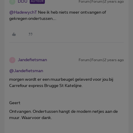
DDU
Forum|Forum|2 years ago
AUTEUR
D
@HadewychT
Nee ik heb niets meer ontvangen of
gekregen ondertussen….
Jandefietsman
Forum|Forum|2 years ago
J
@Jandefietsman
morgen wordt er een muurbeugel geleverd voor jou bij
Carrefour express Brugge St Katelijne.
Geert
Ontvangen. Ondertussen hangt de modem netjes aan de
muur. Waarvoor dank.