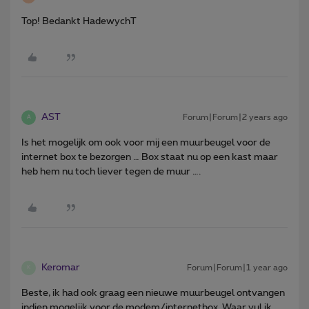
Top! Bedankt HadewychT
AST
Forum|Forum|2 years ago
A
Is het mogelijk om ook voor mij een muurbeugel voor de
internet box te bezorgen … Box staat nu op een kast maar
heb hem nu toch liever tegen de muur ….
Keromar
Forum|Forum|1 year ago
K
Beste, ik had ook graag een nieuwe muurbeugel ontvangen
indien mogelijk voor de modem/internetbox. Waar vul ik