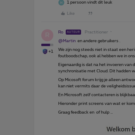
1 persoon vindt dit leuk
Like
Ro
Practitioner
AUTEUR
R
@Martin
en andere gebruikers .
We zijn nog steeds niet in staat een her
+1
foutboodschap, ook al hebben we in ons 
Eigenaardig is dat na het invoeren van 
synchronisatie met Cloud. Dit hadden we 
Op Micosoft forum krijg je alleen antwo
kan niet vermits daar de veilgheidsissues 
En Microsoft zelf contacteren is blijkba
Hieronder print screens van wat er komt 
Graag feedback en of hulp …