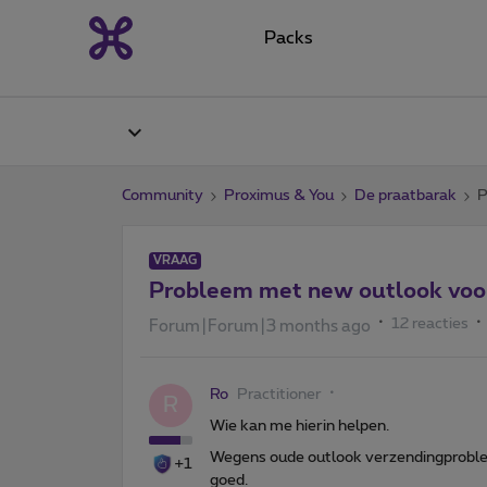
Packs
Community
Proximus & You
De praatbarak
P
VRAAG
Probleem met new outlook vo
12 reacties
Forum|Forum|3 months ago
Ro
Practitioner
R
Wie kan me hierin helpen.
Wegens oude outlook verzendingproblem
+1
goed.