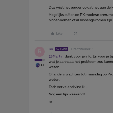
Dus wijst het eerder op dat het aan de 
Mogelijks zullen de PX moderatoren, me
binnen komen of al binnengekomen zijn
Like
Ro
Practitioner
AUTEUR
R
@Martin
dank voor je info. En voor je 
wat je aanhaalt het probleem zou kunne
+1
weten.
Of anders wachten tot maandag op Pro
weten.
Toch vervelend vind ik …
Nog een fijn weekend !
ro