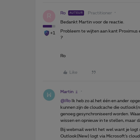
Ro
Practitioner
AUTEUR
R
Bedankt Martin voor de reactie.
Probleem te wijten aan kant Proximus e
+1
?
Ro
Like
Martin
@Ro
Ik heb zo al het één en ander opg
kunnen zijn de cloudcache die outlook(
genoeg gesynchroniseerd worden. Waardo
wissen en opnieuw in te stellen, maar d
Bij webmail werkt het wel want je logt
Outlook(New) logt via Microsoft’s clo