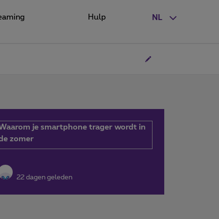
eaming
Hulp
NL
Waarom je smartphone trager wordt in
de zomer
22 dagen geleden