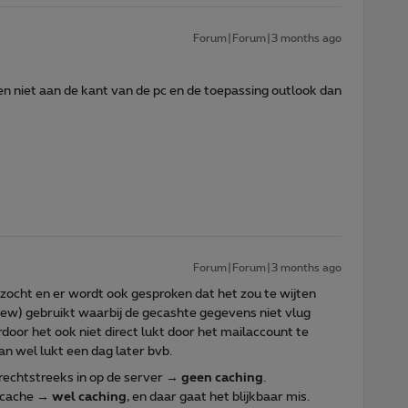
Forum|Forum|3 months ago
n niet aan de kant van de pc en de toepassing outlook dan
Forum|Forum|3 months ago
ezocht en er wordt ook gesproken dat het zou te wijten
new) gebruikt waarbij de gecashte gegevens niet vlug
or het ook niet direct lukt door het mailaccount te
an wel lukt een dag later bvb.
 rechtstreeks in op de server →
geen caching
.
udcache →
wel caching
, en daar gaat het blijkbaar mis.