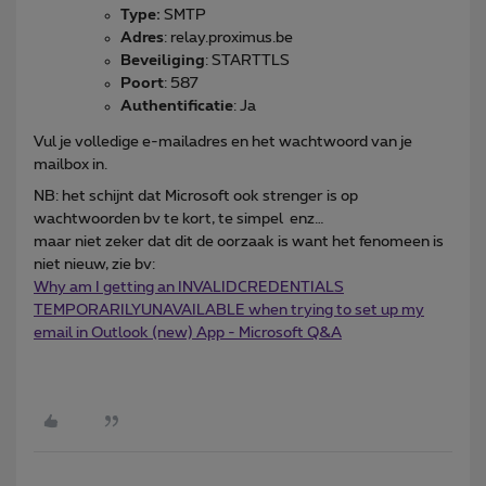
Type:
SMTP
Adres
: relay.proximus.be
Beveiliging
: STARTTLS
Poort
: 587
Authentificatie
: Ja
Vul je volledige e-mailadres en het wachtwoord van je
mailbox in.
NB: het schijnt dat Microsoft ook strenger is op
wachtwoorden bv te kort, te simpel enz…
maar niet zeker dat dit de oorzaak is want het fenomeen is
niet nieuw, zie bv:
Why am I getting an INVALIDCREDENTIALS
TEMPORARILYUNAVAILABLE when trying to set up my
email in Outlook (new) App - Microsoft Q&A