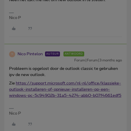
Nico P
Nico Pintelon
AUTEUR
ANTWOORD
N
Forum|Forum|3 months ago
Probleem is opgelost door de outlook classic te gebruiken
ipv de new outlook.
Zie
https://support.microsoft.com/nl-nl/office/klassieke-
outlook-installeren-of-opnieuw-installeren-op-een-
windows-pc-5c94902b-31a5-4274-abb0-b07f4661edf5
Nico P