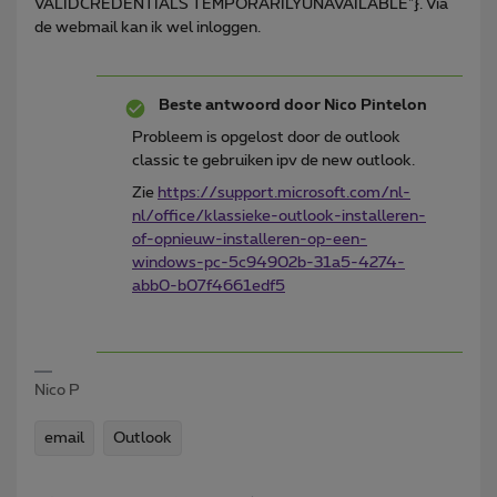
VALIDCREDENTIALS TEMPORARILYUNAVAILABLE"}. Via
de webmail kan ik wel inloggen.
Beste antwoord door
Nico Pintelon
Probleem is opgelost door de outlook
classic te gebruiken ipv de new outlook.
Zie
https://support.microsoft.com/nl-
nl/office/klassieke-outlook-installeren-
of-opnieuw-installeren-op-een-
windows-pc-5c94902b-31a5-4274-
abb0-b07f4661edf5
Nico P
email
Outlook