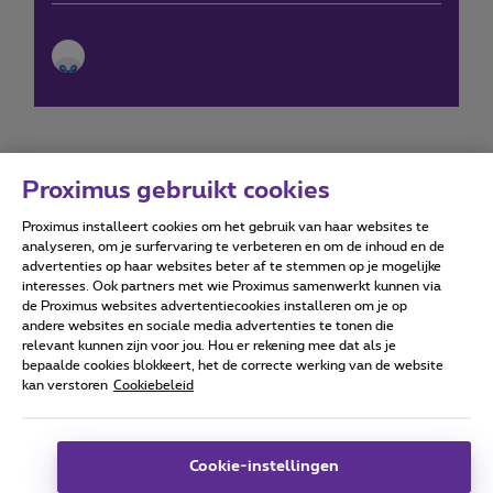
Proximus gebruikt cookies
Proximus installeert cookies om het gebruik van haar websites te
Forumvoorwaarden
Accessibility statement
analyseren, om je surfervaring te verbeteren en om de inhoud en de
advertenties op haar websites beter af te stemmen op je mogelijke
interesses. Ook partners met wie Proximus samenwerkt kunnen via
de Proximus websites advertentiecookies installeren om je op
andere websites en sociale media advertenties te tonen die
relevant kunnen zijn voor jou. Hou er rekening mee dat als je
Alle rechten voorbehouden. ©
2026
Proximus
bepaalde cookies blokkeert, het de correcte werking van de website
kan verstoren
Cookiebeleid
Algemene voorwaarden, consumenteninfo
Prijslijst en tarieven
Toegankelijkheid
Privacy
Cookiebeleid
Cookie manager
Bedrijfsgegevens
Deze website is gecreëerd en wordt beheerd conform het
Cookie-instellingen
Belgisch recht.