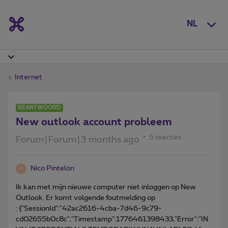
NL
Internet
BEANTWOORD
New outlook account probleem
5 reacties
Forum|Forum|3 months ago
Nico Pintelon
N
Ik kan met mijn nieuwe computer niet inloggen op New
Outlook. Er komt volgende foutmelding op
: {"SessionId":"42ac2616-4cba-7d46-9c79-
cd02655b0c8c","Timestamp":1776461398433,"Error":"IN