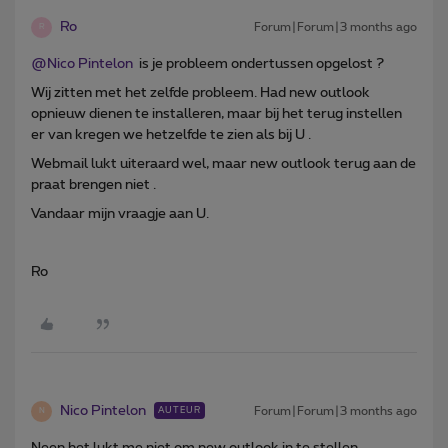
Ro
Forum|Forum|3 months ago
R
@Nico Pintelon
is je probleem ondertussen opgelost ?
Wij zitten met het zelfde probleem. Had new outlook
opnieuw dienen te installeren, maar bij het terug instellen
er van kregen we hetzelfde te zien als bij U .
Webmail lukt uiteraard wel, maar new outlook terug aan de
praat brengen niet .
Vandaar mijn vraagje aan U.
Ro
Nico Pintelon
Forum|Forum|3 months ago
AUTEUR
N
Neen het lukt me niet om new outlook in te stellen.