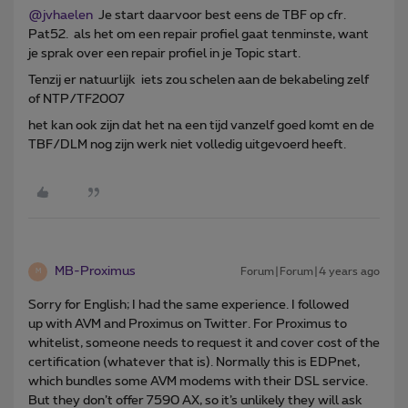
@jvhaelen
Je start daarvoor best eens de TBF op cfr.
Pat52. als het om een repair profiel gaat tenminste, want
je sprak over een repair profiel in je Topic start.
Tenzij er natuurlijk iets zou schelen aan de bekabeling zelf
of NTP/TF2007
het kan ook zijn dat het na een tijd vanzelf goed komt en de
TBF/DLM nog zijn werk niet volledig uitgevoerd heeft.
MB-Proximus
Forum|Forum|4 years ago
M
Sorry for English; I had the same experience. I followed
up with AVM and Proximus on Twitter. For Proximus to
whitelist, someone needs to request it and cover cost of the
certification (whatever that is). Normally this is EDPnet,
which bundles some AVM modems with their DSL service.
But they don’t offer 7590 AX, so it’s unlikely they will ask