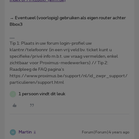
→ Eventueel (voorlopig) gebruiken als eigen router achter
Bbox3
Tip 1: Plaats in uw forum login-profiel uw
klantnr/telefoonnr (in een vrij veld bv. ticket kunt u
specifieke/privé info m.b.t. uw vraag vermelden, enkel
zichtbaar voor Proximus-medewerkers) // Tip 2:
Raadpleeg de FAQ pagina's
https://www.proximus.be/support/nl/id_zwpr_support/
particulieren/support.html
1 persoon vindt dit leuk
J
Martin
Forum|Forum|4 years ago