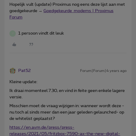
Hopelijk vult (update) Proximus nog eens deze lijst aan met
goedgekeurde →
Goedgekeurde modems | Proximus
Forum
1 persoon vindt dit leuk
J
Pat52
Forum|Forum|4 years ago
Kleine update:
Ik draai momenteel 7.30, en vind in feite geen enkele lagere
versie.
Misschien moet de vraag wijzigen in: wanneer wordt deze -
nu toch al sinds meer dan een jaar geleden gelaunched- op
de whitelist geplaatst?
https://en.avm.de/press/press-
releases/2021/05/fritzbox-7590-ax-the-new-digital-