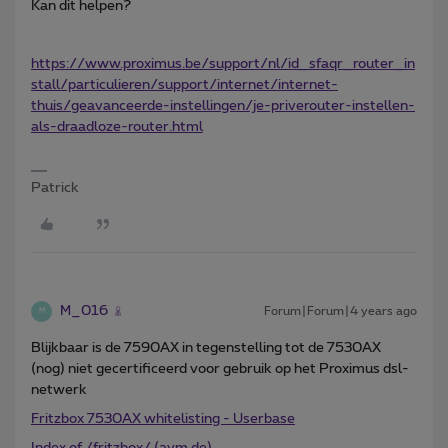
Kan dit helpen?
https://www.proximus.be/support/nl/id_sfaqr_router_in
stall/particulieren/support/internet/internet-
thuis/geavanceerde-instellingen/je-priverouter-instellen-
als-draadloze-router.html
Patrick
M_016
Forum|Forum|4 years ago
M
Blijkbaar is de 7590AX in tegenstelling tot de 7530AX
(nog) niet gecertificeerd voor gebruik op het Proximus dsl-
netwerk
Fritzbox 7530AX whitelisting - Userbase
Index of /fritzbox/ (avm.de)