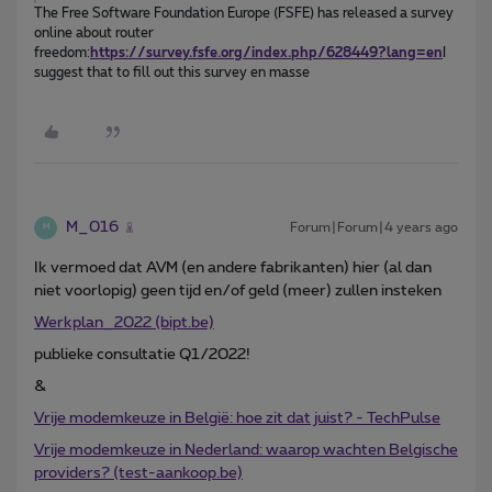
The Free Software Foundation Europe (FSFE) has released a survey 
online about router 
freedom:
https://survey.fsfe.org/index.php/628449?lang=en
I 
suggest that to fill out this survey en masse
M_016
Forum|Forum|4 years ago
M
Ik vermoed dat AVM (en andere fabrikanten) hier (al dan
niet voorlopig) geen tijd en/of geld (meer) zullen insteken
Werkplan_2022 (bipt.be)
publieke consultatie Q1/2022!
&
Vrije modemkeuze in België: hoe zit dat juist? - TechPulse
Vrije modemkeuze in Nederland: waarop wachten Belgische
providers? (test-aankoop.be)