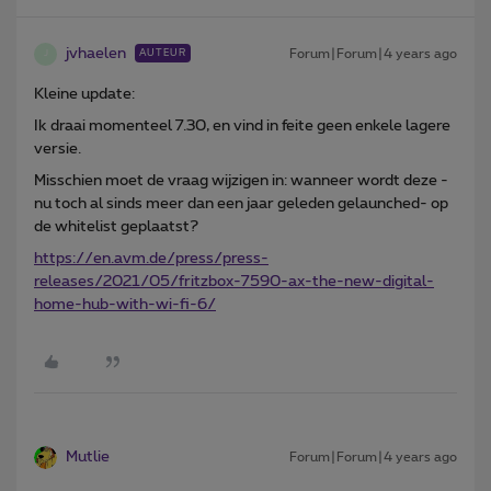
jvhaelen
Forum|Forum|4 years ago
AUTEUR
J
Kleine update:
Ik draai momenteel 7.30, en vind in feite geen enkele lagere
versie.
Misschien moet de vraag wijzigen in: wanneer wordt deze -
nu toch al sinds meer dan een jaar geleden gelaunched- op
de whitelist geplaatst?
https://en.avm.de/press/press-
releases/2021/05/fritzbox-7590-ax-the-new-digital-
home-hub-with-wi-fi-6/
Mutlie
Forum|Forum|4 years ago