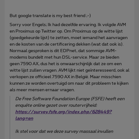
But google translate is my best friend ;-)
Sorry voor Engels; Ik had dezelfde ervaring. Ik volgde AVM
en Proximus op Twitter op. Om Proximus op de witte lijst
(goedgekeurde lijst) te zetten, moet iemand het aanvragen
en de kosten van de certificering dekken (wat dat ook is).
Normaal gesproken is dit EDPnet, dat sommige AVM-
modems bundelt met hun DSL-service. Maar ze bieden
geen 7590 AX, dus het is onwaarschijnlijk dat ze om een
witte lijst zullen vragen. AVM lijkt niet geïnteresseerd, ook al
verkopen ze officieel 7590 AX in België. Maar misschien
kunnen ze worden overtuigd om naar dit probleem te kijken
als meer mensen ernaar vragen.
De Free Software Foundation Europe (FSFE) heeft een
enquête online gezet over routervrijheid:
https://survey.fsfe.org/index.php/628449?
lang=en
Ik stel voor dat we deze survey massaal invullen