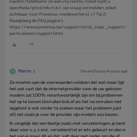
klantnr/telefoonnr (in een vrij veld bv. ticket kunt u
specifieke/privé info m.b.t. uw vraag vermelden, enkel
zichtbaar voor Proximus-medewerkers) // Tip 2:
Raadpleeg de FAQ pagina's
https://www.proximus.be/support/nl/id_zwpr_support/
particulieren/support.html
Martin
Forum|Forum|4 years ago
Ze moeten aan de voorwaarden voldoen dat wel maar ligt
het ook vast dat de internetprovider voor de uw gekozen
modem zal 100% verantwoordelijk zijn om bij problemen
het op te lossen (omruilen bvb of als het na omruilen niet
opgelost is ook verder te zoeken waar het probleem juist
zit) net zoals je voor de provider zijn modem zou kiezen.
Ik vergelijk dat een beetje zoals met verzekeringen, je bent
daar voor x, y, z enz.. verzekerd tot er iets gebeurt en dan is
het van ja maar dit en dat valt daar niet onder om die of