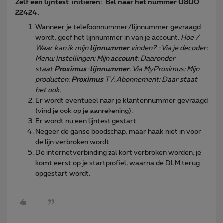
Zelf een lijntest initiëren: Bel naar het nummer 0800
22424.
Wanneer je telefoonnummer/lijnnummer gevraagd
wordt, geef het lijnnummer in van je account.
Hoe /
Waar kan ik mijn
lijnnummer
vinden? -Via je decoder:
Menu: Instellingen: Mijn
account
: Daaronder
staat
Proximus
-
lijnnummer
. Via MyProximus: Mijn
producten:
Proximus
TV: Abonnement: Daar staat
het ook.
Er wordt eventueel naar je klantennummer gevraagd
(vind je ook op je aanrekening).
Er wordt nu een lijntest gestart.
Negeer de ganse boodschap, maar haak niet in voor
de lijn verbroken wordt.
De internetverbinding zal kort verbroken worden, je
komt eerst op je startprofiel, waarna de DLM terug
opgestart wordt.