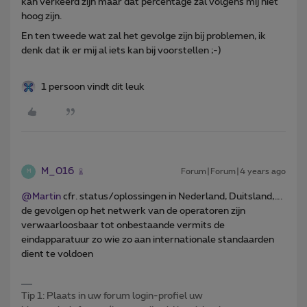
kan verkeerd zijn maar dat percentage zal volgens mij niet
hoog zijn.
En ten tweede wat zal het gevolge zijn bij problemen, ik
denk dat ik er mij al iets kan bij voorstellen ;-)
1 persoon vindt dit leuk
M_016
Forum|Forum|4 years ago
M
@Martin
cfr. status/oplossingen in Nederland, Duitsland,….
de gevolgen op het netwerk van de operatoren zijn
verwaarloosbaar tot onbestaande vermits de
eindapparatuur zo wie zo aan internationale standaarden
dient te voldoen
Tip 1: Plaats in uw forum login-profiel uw