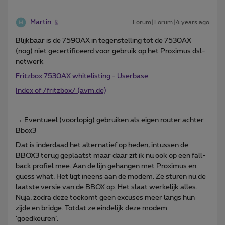
Martin
Forum|Forum|4 years ago
Blijkbaar is de 7590AX in tegenstelling tot de 7530AX
(nog) niet gecertificeerd voor gebruik op het Proximus dsl-
netwerk
Fritzbox 7530AX whitelisting - Userbase
Index of /fritzbox/ (avm.de)
→ Eventueel (voorlopig) gebruiken als eigen router achter
Bbox3
Dat is inderdaad het alternatief op heden, intussen de
BBOX3 terug geplaatst maar daar zit ik nu ook op een fall-
back profiel mee. Aan de lijn gehangen met Proximus en
guess what. Het ligt ineens aan de modem. Ze sturen nu de
laatste versie van de BBOX op. Het slaat werkelijk alles.
Nuja, zodra deze toekomt geen excuses meer langs hun
zijde en bridge. Totdat ze eindelijk deze modem
‘goedkeuren’.