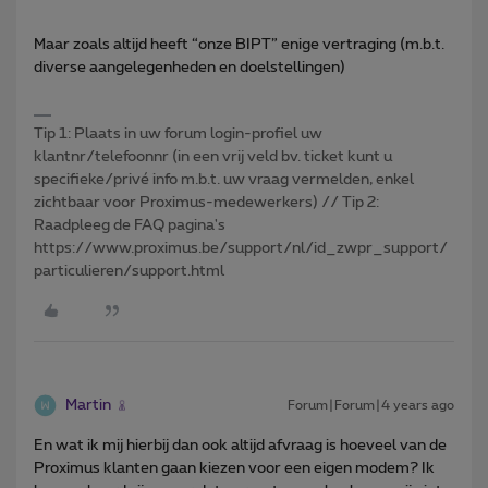
Maar zoals altijd heeft “onze BIPT” enige vertraging (m.b.t.
diverse aangelegenheden en doelstellingen)
Tip 1: Plaats in uw forum login-profiel uw
klantnr/telefoonnr (in een vrij veld bv. ticket kunt u
specifieke/privé info m.b.t. uw vraag vermelden, enkel
zichtbaar voor Proximus-medewerkers) // Tip 2:
Raadpleeg de FAQ pagina's
https://www.proximus.be/support/nl/id_zwpr_support/
particulieren/support.html
Martin
Forum|Forum|4 years ago
En wat ik mij hierbij dan ook altijd afvraag is hoeveel van de
Proximus klanten gaan kiezen voor een eigen modem? Ik