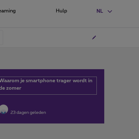
eaming
Hulp
NL
Waarom je smartphone trager wordt in
de zomer
23 dagen geleden