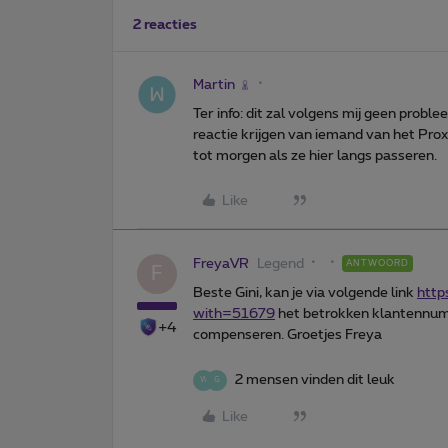
2 reacties
Martin
Ter info: dit zal volgens mij geen proble
reactie krijgen van iemand van het Pro
tot morgen als ze hier langs passeren.
Like
FreyaVR
Legend
ANTWOORD
F
Beste Gini, kan je via volgende link
http
with=51679
het betrokken klantennum
+4
compenseren. Groetjes Freya
2 mensen vinden dit leuk
W
G
Like