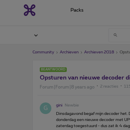
Packs
Community
Archieven
Archieven 2018
Opstu
BEANTWOORD
Opsturen van nieuwe decoder di
2 reacties
11
Forum|Forum|8 years ago
gini
Newbie
G
Dinsdagavond begaf mijn decoder het.
donderdag een nieuwe decoder met UPS 
zaterdag toegestuurd - dus zat ik 4 dage