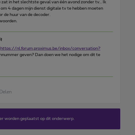
zat in het slechtste geval van één avond zonder tv... Ik
om 4 dagen mijn dienst digitale tv te hebben moeten
oor de huur van de decoder.
twoorden.
R
k
https://nl.
forum.proximus.be/inbox/conversation?
ennummer geven? Dan doen we het nodige om dit te
Delen
er worden geplaatst op dit onderwerp.