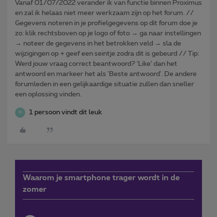
Vanaf 01/07/2022 verander ik van functie binnen Proximus
en zal ik helaas niet meer werkzaam zijn op het forum. //
Gegevens noteren in je profielgegevens op dit forum doe je
zo: klik rechtsboven op je logo of foto → ga naar instellingen
→ noteer de gegevens in het betrokken veld → sla de
wijzigingen op + geef een seintje zodra dit is gebeurd // Tip:
Werd jouw vraag correct beantwoord? ‘Like’ dan het
antwoord en markeer het als 'Beste antwoord'. De andere
forumleden in een gelijkaardige situatie zullen dan sneller
een oplossing vinden.
1 persoon vindt dit leuk
W
Waarom je smartphone trager wordt in de
zomer