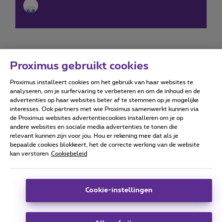
Proximus gebruikt cookies
Proximus installeert cookies om het gebruik van haar websites te
Forumvoorwaarden
Accessibility statement
analyseren, om je surfervaring te verbeteren en om de inhoud en de
advertenties op haar websites beter af te stemmen op je mogelijke
interesses. Ook partners met wie Proximus samenwerkt kunnen via
de Proximus websites advertentiecookies installeren om je op
andere websites en sociale media advertenties te tonen die
relevant kunnen zijn voor jou. Hou er rekening mee dat als je
Alle rechten voorbehouden. ©
2026
Proximus
bepaalde cookies blokkeert, het de correcte werking van de website
kan verstoren
Cookiebeleid
Algemene voorwaarden, consumenteninfo
Prijslijst en tarieven
Toegankelijkheid
Privacy
Cookiebeleid
Cookie manager
Bedrijfsgegevens
Deze website is gecreëerd en wordt beheerd conform het
Cookie-instellingen
Belgisch recht.
Koning Albert II-laan 27 - B-1030 Brussel.