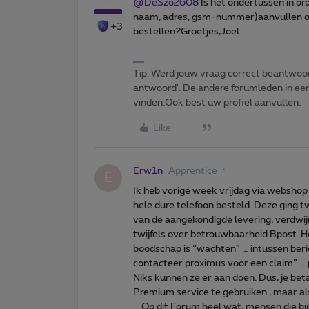
@DeSzo2608
Is het ondertussen in o
naam, adres, gsm-nummer)aanvullen op u
+3
bestellen?Groetjes,Joel
Tip: Werd jouw vraag correct beantwoor
antwoord'. De andere forumleden in een 
vinden.Ook best uw profiel aanvullen.
Like
Erw1n
Apprentice
E
Ik heb vorige week vrijdag via webshop
hele dure telefoon besteld. Deze ging 
van de aangekondigde levering, verdwij
twijfels over betrouwbaarheid Bpost. H
boodschap is “wachten” … intussen ber
contacteer proximus voor een claim” …
Niks kunnen ze er aan doen. Dus, je be
Premium service te gebruiken , maar als
... Op dit Forum heel wat, mensen die 