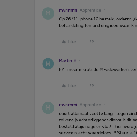
mvrimmi
Apprentice
M
Op 26/11 Iphone 12 besteld, ordernr. 
behandeling. Iemand enig idee waar ik m
Like
Martin
FYI: meer info als de ⌘-edewerkers te
Like
mvrimmi
Apprentice
M
duurt allemaal veel te lang .. tegen ein
telkens ja achterliggends dienst is dit 
besteld altijd netje en vlot!!! hier word
service is echt waardeloos!!!! Stuur je 