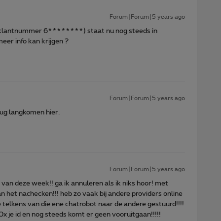
Forum|Forum|5 years ago
,(klantnummer 6********) staat nu nog steeds in
eer info kan krijgen ?
Forum|Forum|5 years ago
rug langkomen hier.
Forum|Forum|5 years ago
d van deze week!! ga ik annuleren als ik niks hoor! met
aan het nachecken!!! heb zo vaak bij andere providers online
 je telkens van die ene chatrobot naar de andere gestuurd!!!!
10x je id en nog steeds komt er geen vooruitgaan!!!!!