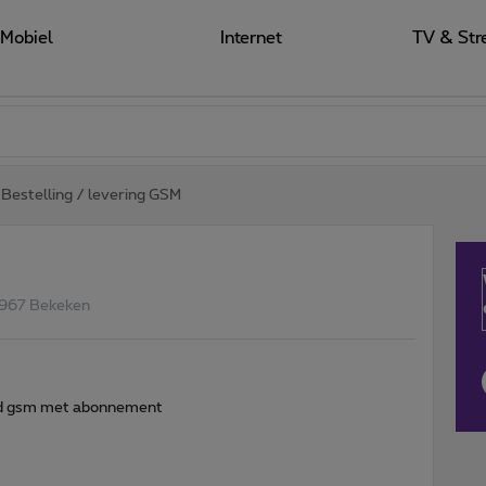
Mobiel
Internet
TV & Str
Bestelling / levering GSM
967 Bekeken
erd gsm met abonnement