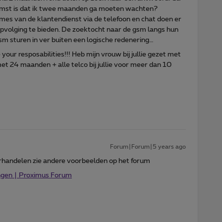
tkomst is dat ik twee maanden ga moeten wachten?
mes van de klantendienst via de telefoon en chat doen er
pvolging te bieden. De zoektocht naar de gsm langs hun
m sturen in ver buiten een logische redenering…
our resposabilities!!! Heb mijn vrouw bij jullie gezet met
t 24 maanden + alle telco bij jullie voor meer dan 10
Forum|Forum|5 years ago
handelen zie andere voorbeelden op het forum
angen | Proximus Forum