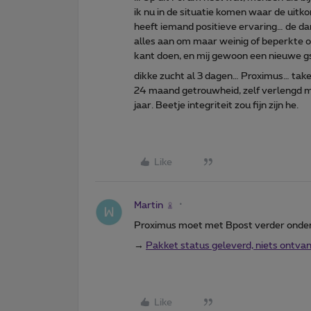
ik nu in de situatie komen waar de ui
heeft iemand positieve ervaring… de da
alles aan om maar weinig of beperkte o
kant doen, en mij gewoon een nieuwe gs
dikke zucht al 3 dagen… Proximus… take y
24 maand getrouwheid, zelf verlengd me
jaar. Beetje integriteit zou fijn zijn he.
Like
Martin
Proximus moet met Bpost verder onder
→
Pakket status geleverd, niets ontv
Like