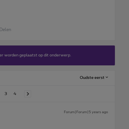
Delen
er worden geplaatst op dit onderwerp.
Oudste eerst
3
4
Forum|Forum|5 years ago