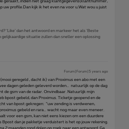
rde geraakt, indien niet graag klantgegevens(klantnummer,
w profile.Dan kijk ik het even na voor u.Wat wou u juist
d? ‘Like’ dan het antwoord en markeer het als 'Beste
gelijkaardige situatie zullen dan sneller een oplossing
Forum|Forum|5 years ago
 (mooi geregeld , dacht ik) van Proximus een abo met een
twee dagen geleden geleverd worden… natuurlijk op de dag
nt de gsm van de radar. Onvindbaar. Natuurlijk mijn
eb bpost gebeld, dan Proximus. Ticketje geopend en de
icht van bpost gekregen: “uw zending is verdwenen,
 proximus gebeld en rara… wacht nog maar even meneer.
taalt voor een gsm, kan niet eens kiezen om een duurdere
 Bpost dan je pakketje verduistert is het op jouw rekening.
bijna 2 maanden rond dolen op zoek naar een antwoord. Ga