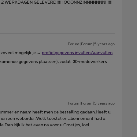
! 2 WERKDAGEN GELEVERD!!!!! OOONNZINNNNNNN!!!!!!
Forum|Forum|5 years ago
s, zoveel mogelijk je →
profielgegevens invullen/aanvullen
:
l bijkomende gegevens plaatsen), zodat ⌘-medewerkers
Forum|Forum|5 years ago
mmer en naam heeft men de bestelling gedaan.Heeft u
 men een weborder.Welk toestel en abonnement had u
e.Dan kijk ik het even na voor u.Groetjes,Joel