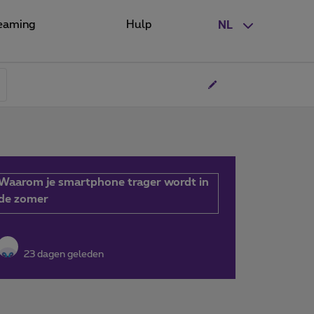
eaming
Hulp
NL
Waarom je smartphone trager wordt in
de zomer
23 dagen geleden