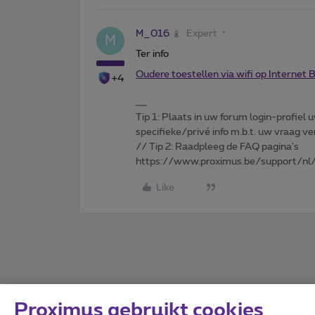
M_016
Expert
M
Ter info
Oudere toestellen via wifi op Internet
+4
Tip 1: Plaats in uw forum login-profiel u
specifieke/privé info m.b.t. uw vraag
// Tip 2: Raadpleeg de FAQ pagina's
https://www.proximus.be/support/nl/
Like
Proximus gebruikt cookies