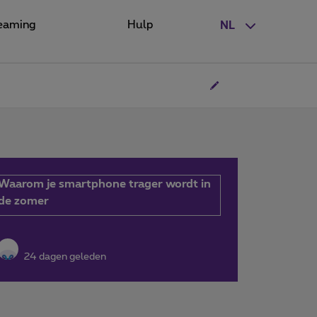
eaming
Hulp
NL
Waarom je smartphone trager wordt in
de zomer
24 dagen geleden