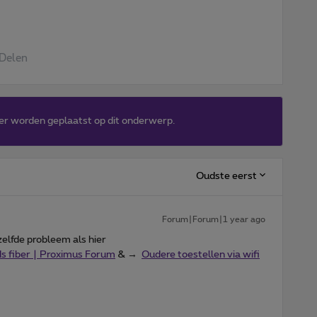
Delen
er worden geplaatst op dit onderwerp.
Oudste eerst
Forum|Forum|1 year ago
 zelfde probleem als hier
ds fiber | Proximus Forum
& →
Oudere toestellen via wifi