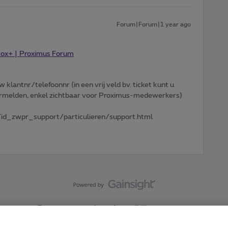
Forum|Forum|1 year ago
 Box+ | Proximus Forum
w klantnr/telefoonnr (in een vrij veld bv. ticket kunt u
 vermelden, enkel zichtbaar voor Proximus-medewerkers)
id_zwpr_support/particulieren/support.html
Forumvoorwaarden
Accessibility statement