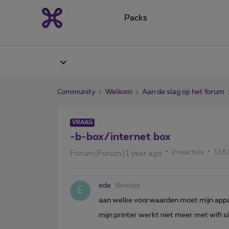
Packs
Community
Welkom
Aan de slag op het forum
VRAAG
-b-box/internet box
2 reacties
116
Forum|Forum|1 year ago
ede
Newbie
E
aan welke voorwaarden moet mijn appa
mijn printer werkt niet meer met wifi s