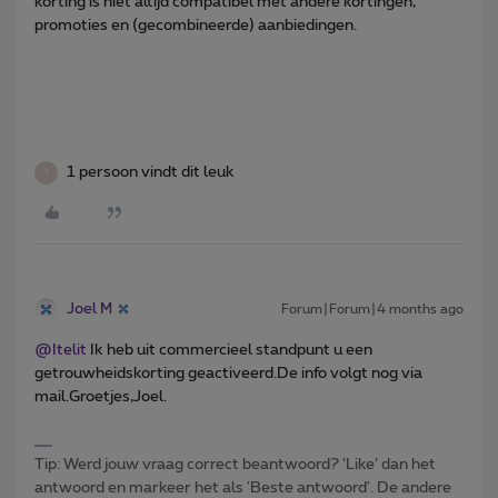
korting is niet altijd compatibel met andere kortingen,
promoties en (gecombineerde) aanbiedingen.
1 persoon vindt dit leuk
I
Joel M
Forum|Forum|4 months ago
@Itelit
Ik heb uit commercieel standpunt u een
getrouwheidskorting geactiveerd.De info volgt nog via
mail.Groetjes,Joel.
Tip: Werd jouw vraag correct beantwoord? ‘Like’ dan het
antwoord en markeer het als 'Beste antwoord'. De andere