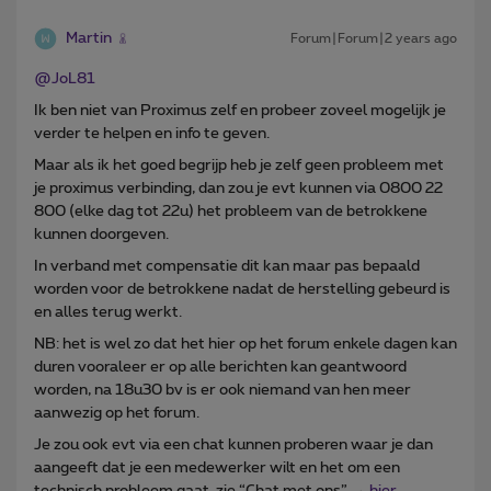
Martin
Forum|Forum|2 years ago
@JoL81
Ik ben niet van Proximus zelf en probeer zoveel mogelijk je
verder te helpen en info te geven.
Maar als ik het goed begrijp heb je zelf geen probleem met
je proximus verbinding, dan zou je evt kunnen via 0800 22
800 (elke dag tot 22u) het probleem van de betrokkene
kunnen doorgeven.
In verband met compensatie dit kan maar pas bepaald
worden voor de betrokkene nadat de herstelling gebeurd is
en alles terug werkt.
NB: het is wel zo dat het hier op het forum enkele dagen kan
duren vooraleer er op alle berichten kan geantwoord
worden, na 18u30 bv is er ook niemand van hen meer
aanwezig op het forum.
Je zou ook evt via een chat kunnen proberen waar je dan
aangeeft dat je een medewerker wilt en het om een
technisch probleem gaat. zie “Chat met ons” →
hier