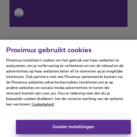
Proximus gebruikt cookies
Proximus installeert cookies om het gebruik van haar websites te
Forumvoorwaarden
Accessibility statement
analyseren, om je surfervaring te verbeteren en om de inhoud en de
advertenties op haar websites beter af te stemmen op je mogelijke
interesses. Ook partners met wie Proximus samenwerkt kunnen via
de Proximus websites advertentiecookies installeren om je op
andere websites en sociale media advertenties te tonen die
relevant kunnen zijn voor jou. Hou er rekening mee dat als je
Alle rechten voorbehouden. ©
2026
Proximus
bepaalde cookies blokkeert, het de correcte werking van de website
kan verstoren
Cookiebeleid
Algemene voorwaarden, consumenteninfo
Prijslijst en tarieven
Toegankelijkheid
Privacy
Cookiebeleid
Cookie manager
Bedrijfsgegevens
Deze website is gecreëerd en wordt beheerd conform het
Cookie-instellingen
Belgisch recht.