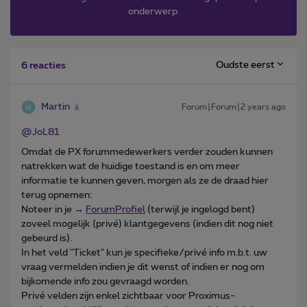
onderwerp.
Oudste eerst
6 reacties
Martin
Forum|Forum|2 years ago
@JoL81
Omdat de PX forummedewerkers verder zouden kunnen
natrekken wat de huidige toestand is en om meer
informatie te kunnen geven, morgen als ze de draad hier
terug opnemen:
Noteer in je →
ForumProfiel
(terwijl je ingelogd bent)
zoveel mogelijk (privé) klantgegevens (indien dit nog niet
gebeurd is).
In het veld "Ticket" kun je specifieke/privé info m.b.t. uw
vraag vermelden indien je dit wenst of indien er nog om
bijkomende info zou gevraagd worden.
Privé velden zijn enkel zichtbaar voor Proximus-