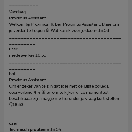
==========
Vandaag
Proximus Assistant
Welkom bij Proximus! Ik ben Proximus Assistant, klaar om
je verder te helpen 🤖 Wat kan ik voor je doen? 18:53
______________________________________
_________
user :
medewerker
18:53
______________________________________
_________
bot :
Proximus Assistant
Om er zeker van te zijn dat ik je met de juiste collega
doorverbind 👩👦🏽 en om te kijken of ze momenteel
beschikbaar zijn, mag je me hieronder je vraag kort stellen
👇18:53
______________________________________
_________
user :
Technisch probleem
18:54