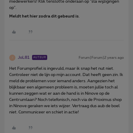
medewerkers! Klik tenslotte onderaan op "sla wijzigingen
op".
Meldt het hier zodra dit gebeurd is
.
JoL81
Forum|Forum|2 years ago
AUTEUR
J
Het Forumprofiel is ingevuld, maar ik snap het nut niet.
Controleer niet de lijn op mijn account. Dat heeft geen zin. Ik
meld de problemen voor iemand anders. Aangezien het
blijkbaar een algemeen probleem is, moeten jullie toch al
kunnen zeggen wat er aan de hand is in Ninove op de
Centrumlaan? Noch telefonisch, noch via de Proximus shop
in Ninove geraken we iets wijzer. Vertraag dus aub de boel
niet. Communiceer en schiet in actie!