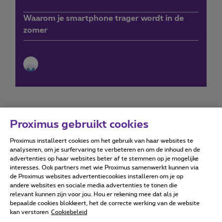
Waarom je smartphone trager wordt in de
zomer
Proximus gebruikt cookies
Proximus installeert cookies om het gebruik van haar websites te
Forumvoorwaarden
Accessibility statement
analyseren, om je surfervaring te verbeteren en om de inhoud en de
advertenties op haar websites beter af te stemmen op je mogelijke
interesses. Ook partners met wie Proximus samenwerkt kunnen via
de Proximus websites advertentiecookies installeren om je op
andere websites en sociale media advertenties te tonen die
relevant kunnen zijn voor jou. Hou er rekening mee dat als je
Alle rechten voorbehouden. ©
2026
Proximus
bepaalde cookies blokkeert, het de correcte werking van de website
kan verstoren
Cookiebeleid
Algemene voorwaarden, consumenteninfo