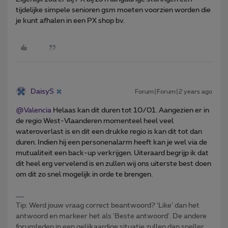
tijdelijke simpele senioren gsm moeten voorzien worden die
je kunt afhalen in een PX shop bv.
DaisyS
Forum|Forum|2 years ago
@Valencia
Helaas kan dit duren tot 10/01. Aangezien er in
de regio West-Vlaanderen momenteel heel veel
wateroverlast is en dit een drukke regio is kan dit tot dan
duren. Indien hij een personenalarm heeft kan je wel via de
mutualiteit een back-up verkrijgen. Uiteraard begrijp ik dat
dit heel erg vervelend is en zullen wij ons uiterste best doen
om dit zo snel mogelijk in orde te brengen.
Tip: Werd jouw vraag correct beantwoord? ‘Like’ dan het
antwoord en markeer het als 'Beste antwoord'. De andere
forumleden in een gelijkaardige situatie zullen dan sneller