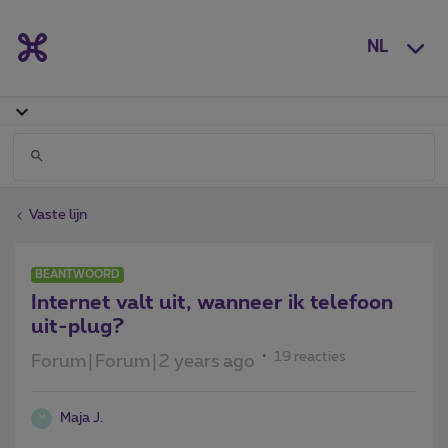
NL
Vaste lijn
BEANTWOORD
Internet valt uit, wanneer ik telefoon
uit-plug?
19 reacties
Forum|Forum|2 years ago
Maja J.
M