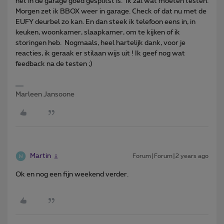
het in de garage goed gesplitst is. Ik zal wat moeten testen.
Morgen zet ik BBOX weer in garage. Check of dat nu met de
EUFY deurbel zo kan. En dan steek ik telefoon eens in, in
keuken, woonkamer, slaapkamer, om te kijken of ik
storingen heb. Nogmaals, heel hartelijk dank, voor je
reacties, ik geraak er stilaan wijs uit ! Ik geef nog wat
feedback na de testen ;)
Marleen Jansoone
Martin
Forum|Forum|2 years ago
Ok en nog een fijn weekend verder.