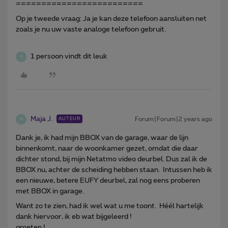
=========================
Op je tweede vraag: Ja je kan deze telefoon aansluiten net
zoals je nu uw vaste analoge telefoon gebruit.
1 persoon vindt dit leuk
M
Maja J.
Forum|Forum|2 years ago
AUTEUR
M
Dank je, ik had mijn BBOX van de garage, waar de lijn
binnenkomt, naar de woonkamer gezet, omdat die daar
dichter stond, bij mijn Netatmo video deurbel. Dus zal ik de
BBOX nu, achter de scheiding hebben staan. Intussen heb ik
een nieuwe, betere EUFY deurbel, zal nog eens proberen
met BBOX in garage.
Want zo te zien, had ik wel wat u me toont. Héél hartelijk
dank hiervoor, ik eb wat bijgeleerd !
groeten !