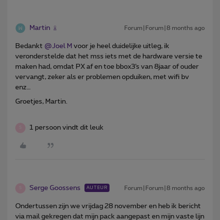
Martin
Forum|Forum|8 months ago
Bedankt ​
@Joel M
voor je heel duidelijke uitleg, ik
veronderstelde dat het mss iets met de hardware versie te
maken had, omdat PX af en toe bbox3’s van 8jaar of ouder
vervangt, zeker als er problemen opduiken, met wifi bv
enz…
Groetjes, Martin.
1 persoon vindt dit leuk
S
Serge Goossens
Forum|Forum|8 months ago
AUTEUR
S
Ondertussen zijn we vrijdag 28 november en heb ik bericht
via mail gekregen dat mijn pack aangepast en mijn vaste lijn