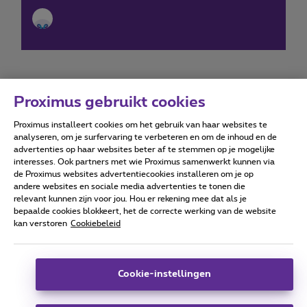
Proximus gebruikt cookies
Proximus installeert cookies om het gebruik van haar websites te
Forumvoorwaarden
Accessibility statement
analyseren, om je surfervaring te verbeteren en om de inhoud en de
advertenties op haar websites beter af te stemmen op je mogelijke
interesses. Ook partners met wie Proximus samenwerkt kunnen via
de Proximus websites advertentiecookies installeren om je op
andere websites en sociale media advertenties te tonen die
relevant kunnen zijn voor jou. Hou er rekening mee dat als je
Alle rechten voorbehouden. ©
2026
Proximus
bepaalde cookies blokkeert, het de correcte werking van de website
kan verstoren
Cookiebeleid
Algemene voorwaarden, consumenteninfo
Prijslijst en tarieven
Toegankelijkheid
Privacy
Cookiebeleid
Cookie manager
Bedrijfsgegevens
Deze website is gecreëerd en wordt beheerd conform het
Cookie-instellingen
Belgisch recht.
Koning Albert II-laan 27 - B-1030 Brussel.