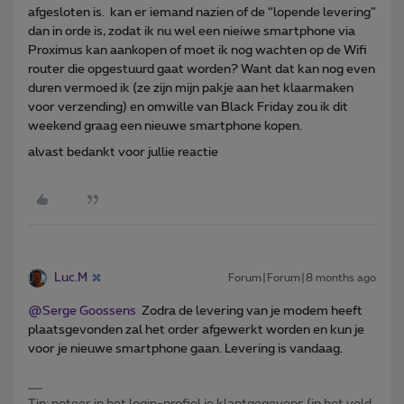
afgesloten is. kan er iemand nazien of de “lopende levering”
dan in orde is, zodat ik nu wel een nieiwe smartphone via
Proximus kan aankopen of moet ik nog wachten op de Wifi
router die opgestuurd gaat worden? Want dat kan nog even
duren vermoed ik (ze zijn mijn pakje aan het klaarmaken
voor verzending) en omwille van Black Friday zou ik dit
weekend graag een nieuwe smartphone kopen.
alvast bedankt voor jullie reactie
Luc.M
Forum|Forum|8 months ago
@Serge Goossens
Zodra de levering van je modem heeft
plaatsgevonden zal het order afgewerkt worden en kun je
voor je nieuwe smartphone gaan. Levering is vandaag.
Tip: noteer in het login-profiel je klantgegevens (in het veld