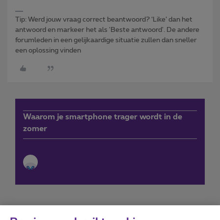
Tip: Werd jouw vraag correct beantwoord? ‘Like’ dan het
antwoord en markeer het als 'Beste antwoord'. De andere
forumleden in een gelijkaardige situatie zullen dan sneller
een oplossing vinden
Waarom je smartphone trager wordt in de
zomer