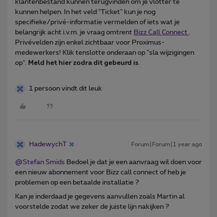
klantenbestand kunnen terugvinden om je vlotter te
kunnen helpen. In het veld "Ticket" kun je nog
specifieke/privé-informatie vermelden of iets wat je
belangrijk acht i.v.m. je vraag omtrent
Bizz Call Connect
.
Privévelden zijn enkel zichtbaar voor Proximus-
medewerkers! Klik tenslotte onderaan op "sla wijzigingen
op".
Meld het hier zodra dit gebeurd is
.
1 persoon vindt dit leuk
HadewychT
Forum|Forum|1 year ago
@Stefan Smids
Bedoel je dat je een aanvraag wil doen voor
een nieuw abonnement voor Bizz call connect of heb je
problemen op een betaalde installatie ?
Kan je inderdaad je gegevens aanvullen zoals Martin al
voorstelde zodat we zeker de juiste lijn nakijken ?