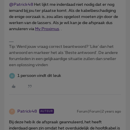
@Patrick48
Het lijkt me inderdaad niet nodig dat er nog
iemand bij jou ter plaatse komt. Als de kabelbeschadiging
de enige oorzaak is, zou alles opgelost moeten zijn door de
werken van de lassers. Als je wil kan je die afspraak dus
annuleren via
My Proximus
. .
Tip: Werd jouw vraag correct beantwoord? ‘Like’ dan het
antwoord en markeer het als 'Beste antwoord'. De andere
forumleden in een gelijkaardige situatie zullen dan sneller
een oplossing vinden
1 persoon vindt dit leuk
Patrick48
Forum|Forum|2 years ago
AUTEUR
P
Bij deze heb ik de afspraak geannuleerd, het heeft
inderdaad geen zin omdat het overduidelijk de hoofdkabel is