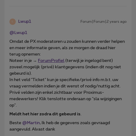
Lwup1
Forum|Forum|2 years ago
L
@Lwup1
Omdat de PX moderatoren u zouden kunnen verder helpen
en meer informatie geven, als ze morgen de draad hier
terug opnemen:
Noteer in je →
ForumProfiel
(terwijl je ingelogd bent)
zoveel mogelijk (privé) klantgegevens (indien dit nog niet
gebeurd is).
In het veld "Ticket" kun je specifieke/privé info m.b.t. uw
vraag vermelden indien je dit wenst of nodig/nuttig acht.
Privé velden zijn enkel zichtbaar voor Proximus-
medewerkers! Klik tenslotte onderaan op "sla wijzigingen
op".
Meldt het hier zodra dit gebeurd is
.
Beste
@Martin
, Ik heb de gegevens zoals gevraagd
aangevuld. Alvast dank