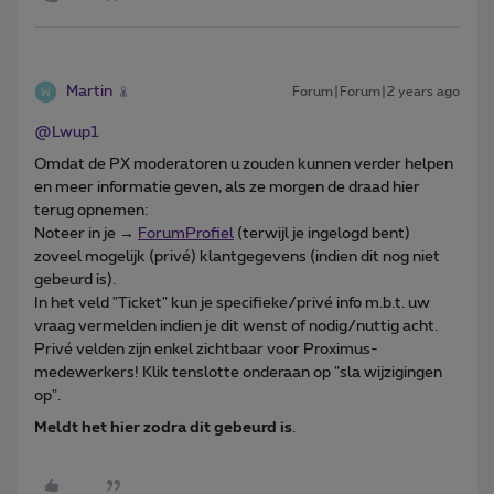
Martin
Forum|Forum|2 years ago
@Lwup1
Omdat de PX moderatoren u zouden kunnen verder helpen
en meer informatie geven, als ze morgen de draad hier
terug opnemen:
Noteer in je →
ForumProfiel
(terwijl je ingelogd bent)
zoveel mogelijk (privé) klantgegevens (indien dit nog niet
gebeurd is).
In het veld "Ticket" kun je specifieke/privé info m.b.t. uw
vraag vermelden indien je dit wenst of nodig/nuttig acht.
Privé velden zijn enkel zichtbaar voor Proximus-
medewerkers! Klik tenslotte onderaan op "sla wijzigingen
op".
Meldt het hier zodra dit gebeurd is
.