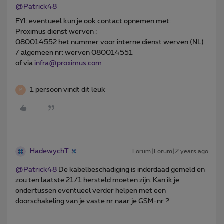
@Patrick48
FYI: eventueel kun je ook contact opnemen met:
Proximus dienst werven :
080014552 het nummer voor interne dienst werven (NL)
/ algemeen nr: werven 080014551
of via
infra@proximus.com
1 persoon vindt dit leuk
P
HadewychT
Forum|Forum|2 years ago
@Patrick48
De kabelbeschadiging is inderdaad gemeld en
zou ten laatste 21/1 hersteld moeten zijn. Kan ik je
ondertussen eventueel verder helpen met een
doorschakeling van je vaste nr naar je GSM-nr ?