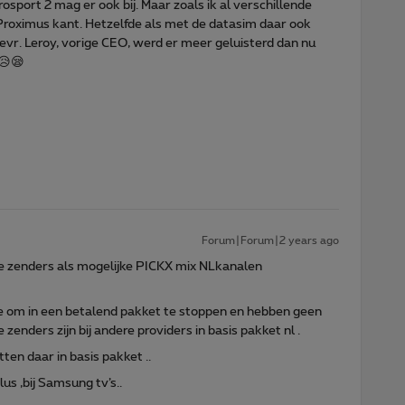
osport 2 mag er ook bij. Maar zoals ik al verschillende
 Proximus kant. Hetzelfde als met de datasim daar ook
evr. Leroy, vorige CEO, werd er meer geluisterd dan nu
😥😪
Forum|Forum|2 years ago
nde zenders als mogelijke PICKX mix NLkanalen
ie om in een betalend pakket te stoppen en hebben geen
nders zijn bij andere providers in basis pakket nl .
ten daar in basis pakket ..
us ,bij Samsung tv’s..