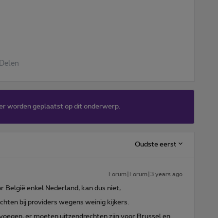
Delen
er worden geplaatst op dit onderwerp.
Oudste eerst
Forum|Forum|3 years ago
België enkel Nederland, kan dus niet,
echten bij providers wegens weinig kijkers.
 voegen, er moeten uitzendrechten zijn voor Brussel en