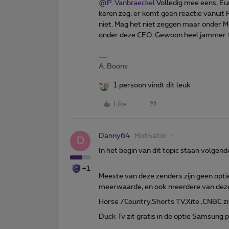
@P. Vanbraeckel
Volledig mee eens, Eur
keren zeg, er komt geen reactie vanuit
niet. Mag het niet zeggen maar onder M
onder deze CEO. Gewoon heel jammer 
A. Boons
1 persoon vindt dit leuk
Like
Danny64
Motivator
D
In het begin van dit topic staan volge
+1
Meeste van deze zenders zijn geen opt
meerwaarde, en ook meerdere van deze ze
Horse /Country,Shorts TV,Xite ,CNBC zit
Duck Tv zit gratis in de optie Samsung pl