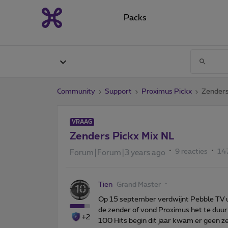
Packs
Community
Support
Proximus Pickx
Zenders
VRAAG
Zenders Pickx Mix NL
9 reacties
14
Forum|Forum|3 years ago
Tien
Grand Master
Op 15 september verdwijnt Pebble TV uit
de zender of vond Proximus het te duu
+2
100 Hits begin dit jaar kwam er geen ze