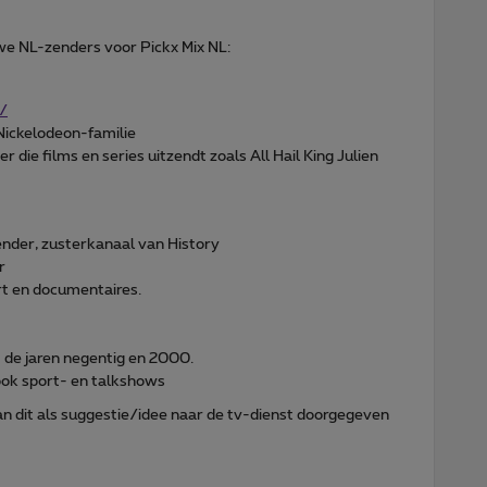
we NL-zenders voor Pickx Mix NL:
/
 Nickelodeon-familie
ie films en series uitzendt zoals All Hail King Julien
ender, zusterkanaal van History
r
t en documentaires.
 de jaren negentig en 2000.
ok sport- en talkshows
 kan dit als suggestie/idee naar de tv-dienst doorgegeven