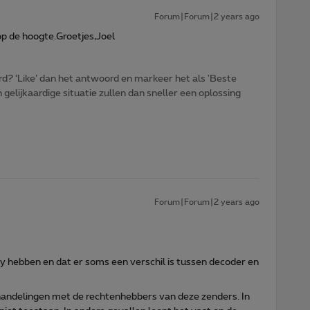
Forum|Forum|2 years ago
op de hoogte.Groetjes,Joel
d? ‘Like’ dan het antwoord en markeer het als 'Beste
gelijkaardige situatie zullen dan sneller een oplossing
Forum|Forum|2 years ago
lay hebben en dat er soms een verschil is tussen decoder en
rhandelingen met de rechtenhebbers van deze zenders. In