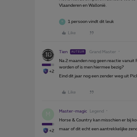
Vlaanderen en Wallonië.
1 persoon vindt dit leuk
R
Like
Tien
Grand Master
AUTEUR
Na 2 maanden nog geen reactie vanuit P
worden of is men hiermee bezig?
+2
Eind dit jaar nog een zender weg uit Pi
Like
Master-magic
Legend
M
Horse & Country kan misschien er bij kom
maar of dit echt een aantrekkelijke zende
+2