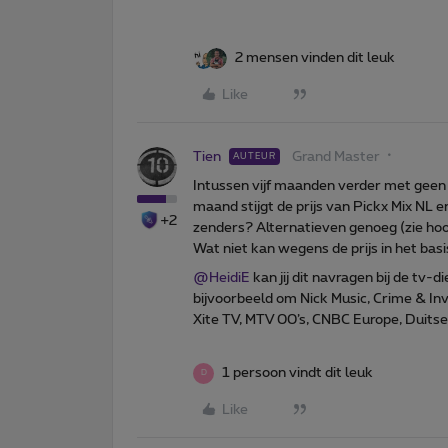
2 mensen vinden dit leuk
Like
Tien
Grand Master
AUTEUR
Intussen vijf maanden verder met geen
maand stijgt de prijs van Pickx Mix NL 
+2
zenders? Alternatieven genoeg (zie hoo
Wat niet kan wegens de prijs in het bas
@HeidiE
kan jij dit navragen bij de tv-
bijvoorbeeld om Nick Music, Crime & Inv
Xite TV, MTV 00’s, CNBC Europe, Duitse 
1 persoon vindt dit leuk
D
Like