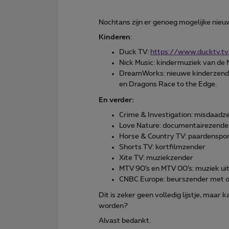
Nochtans zijn er genoeg mogelijke nieu
Kinderen
:
Duck TV:
https://www.ducktv.tv
Nick Music: kindermuziek van de
DreamWorks: nieuwe kinderzender d
en Dragons Race to the Edge.
En verder:
Crime & Investigation: misdaadz
Love Nature: documentairezende
Horse & Country TV: paardenspor
Shorts TV: kortfilmzender
Xite TV: muziekzender
MTV 90’s en MTV 00’s: muziek uit
CNBC Europe: beurszender met o
Dit is zeker geen volledig lijstje, maar
worden?
Alvast bedankt.