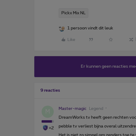
Pickx Mix NL
1 persoon vindt dit leuk
Like
Er kunnen geen reacties me
9 reacties
Master-magic
Legend
M
DreamWorks tv heeft geen rechten voor 
pebble tv verliest bijna overal uitzendr
+2
Het is niet zo simpel om zenders toe te