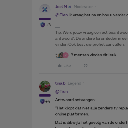
Joel M
Moderator
@Tien
Ik vraag het na en hou u verder 
+3
Tip: Werd jouw vraag correct beantwoor
antwoord'. De andere forumleden in een 
vinden.Ook best uw profiel aanvullen.
3 mensen vinden dit leuk
D
Like
tina.b
Legend
@Tien
Antwoord ontvangen:
+4
“Het klopt dat niet alle zenders tv rep
online platformen.
Dat is dikwijls het gevolg van de onde