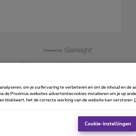
Forumvoorwaarden
Accessibility statement
 analyseren, om je surfervaring te verbeteren en om de inhoud en de 
 de Proximus websites advertentiecookies installeren om je op ander
kies blokkeert, het de correcte werking van de website kan verstoren
C
 ©
2026
Proximus
sumenteninfo
Prijslijst en tarieven
Toegankelijkheid
Cookie manager
Bedrijfsgegevens
Ca
 wordt beheerd conform het Belgisch recht.
Pr
Cookie-instellingen
-1030 Brussel.
J