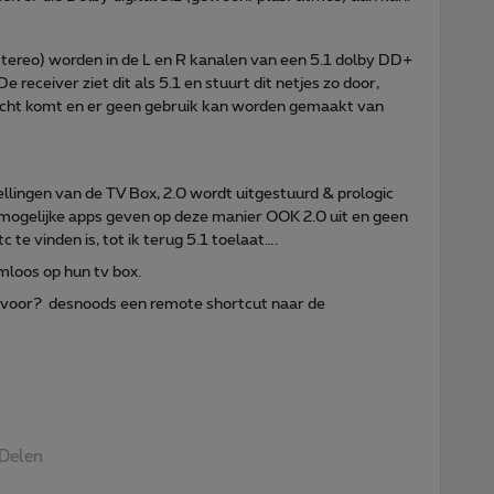
tereo) worden in de L en R kanalen van een 5.1 dolby DD+
 receiver ziet dit als 5.1 en stuurt dit netjes zo door,
echt komt en er geen gebruik kan worden gemaakt van
ellingen van de TV Box, 2.0 wordt uitgestuurd & prologic
 mogelijke apps geven op deze manier OOK 2.0 uit en geen
c te vinden is, tot ik terug 5.1 toelaat….
mloos op hun tv box.
d voor? desnoods een remote shortcut naar de
Delen