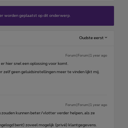
er worden geplaatst op dit onderwerp.
Oudste eerst
Forum|Forum|1 year ago
s er hier snel een oplossing voor komt.
er zelf geen geluidsinstellingen meer te vinden lijkt mij.
Forum|Forum|1 year ago
ouden kunnen beter/vlotter verder helpen, als ze
 ingelogd bent) zoveel mogelijk (privé) klantgegevens.