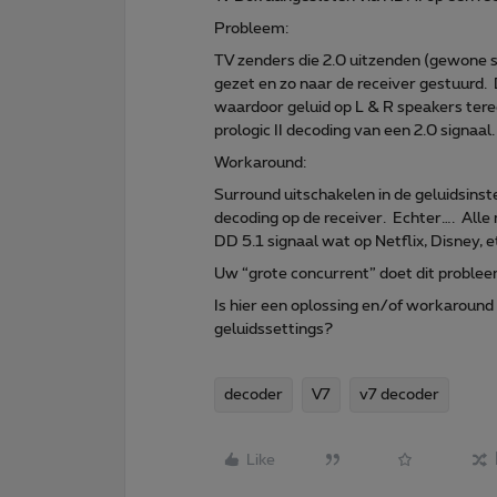
Probleem:
TV zenders die 2.0 uitzenden (gewone s
gezet en zo naar de receiver gestuurd. De
waardoor geluid op L & R speakers ter
prologic II decoding van een 2.0 signaal.
Workaround:
Surround uitschakelen in de geluidsinst
decoding op de receiver. Echter…. Alle
DD 5.1 signaal wat op Netflix, Disney, et
Uw “grote concurrent” doet dit problee
Is hier een oplossing en/of workaroun
geluidssettings?
decoder
V7
v7 decoder
Like