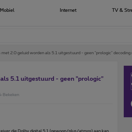
Mobiel
Internet
TV & Str
 met 2.0 geluid worden als 5.1 uitgestuurd - geen "prologic" decoding
ls 5.1 uitgestuurd - geen "prologic"
4 Bekeken
eiver die Dolby digital 5.1 (gewoon/plus/atmos) aan kan.