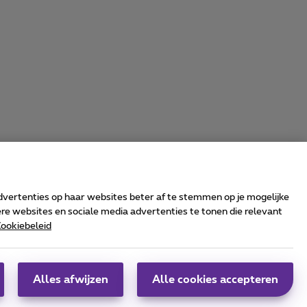
advertenties op haar websites beter af te stemmen op je mogelijke
e websites en sociale media advertenties te tonen die relevant
ookiebeleid
rrier & Wholesale Solutions
oximus Group
|
Telindus
Alles afwijzen
Alle cookies accepteren
obs
|
Sitemap