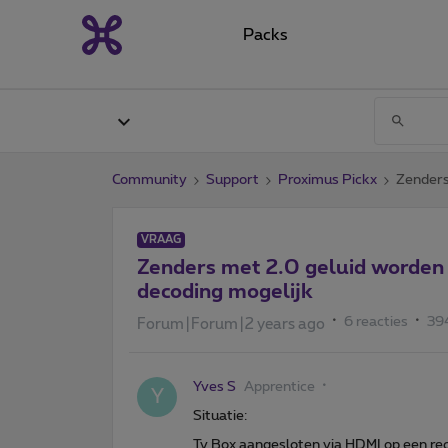
Packs
Community
Support
Proximus Pickx
Zenders
VRAAG
Zenders met 2.0 geluid worden a
decoding mogelijk
6 reacties
39
Forum|Forum|2 years ago
Yves S
Apprentice
Y
Situatie:
Tv Box aangesloten via HDMI op een rec