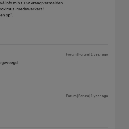
rivé info m.b.t. uw vraag vermelden.
r Proximus-medewerkers!
gen op".
Forum|Forum|1 year ago
oegevoegd.
Forum|Forum|1 year ago