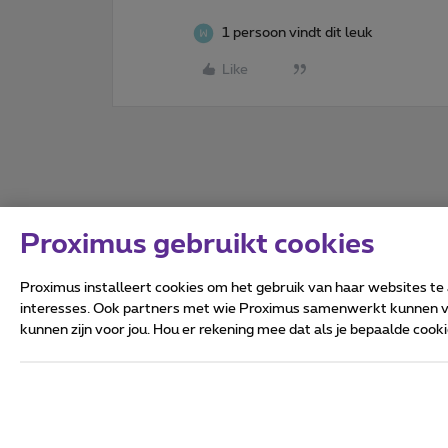
1 persoon vindt dit leuk
Like
Proximus gebruikt cookies
Proximus installeert cookies om het gebruik van haar websites te
interesses. Ook partners met wie Proximus samenwerkt kunnen via
kunnen zijn voor jou. Hou er rekening mee dat als je bepaalde coo
Alle rechten voorbehouden.
Algemene voorwaarden, con
Privacy
Cookiebeleid
Deze website is gecreëerd en
Koning Albert II-laan 27 - B