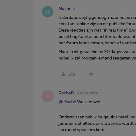
Martin
Inderdaad spijtig genoeg, maar het is n
constant online zijn op dit publieke for
Deze reacties zijn niet “in real time” d
bezetting/aantal berichten in de wachtri
het forum langskomen, hangt af van he
Maar in dit geval hier is 30 dagen wel la
hopelijk zal morgen iemand reageren w
Like
RobbeD
Apprentice
R
@Martin
We zien wel…
Ondertussen heb ik de geluidsinstelling
jammer dat alles dan via Stereo wordt ui
surround speakers komt.