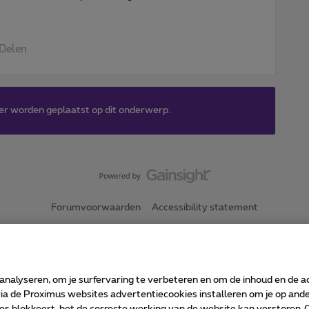
Delen
er worden geplaatst op dit onderwerp.
Forumvoorwaarden
Accessibility statement
 analyseren, om je surfervaring te verbeteren en om de inhoud en de 
 ©
2026
Proximus
 de Proximus websites advertentiecookies installeren om je op ander