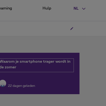
eaming
Hulp
NL
Waarom je smartphone trager wordt in
de zomer
22 dagen geleden