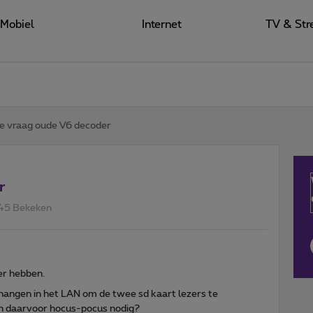
Mobiel
Internet
TV & Str
 vraag oude V6 decoder
r
45 Bekeken
er hebben.
 hangen in het LAN om de twee sd kaart lezers te
men daarvoor hocus-pocus nodig?