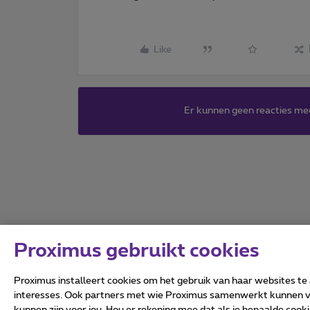
Like
Er kunnen geen reacties me
Proximus gebruikt cookies
Proximus installeert cookies om het gebruik van haar websites te
Alle rechten voorbehouden.
interesses. Ook partners met wie Proximus samenwerkt kunnen via