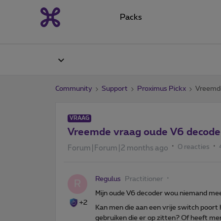
Packs
Community
Support
Proximus Pickx
Vreemde
VRAAG
Vreemde vraag oude V6 decode
0 reacties
Forum|Forum|2 months ago
Regulus
Practitioner
R
Mijn oude V6 decoder wou niemand me
+2
Kan men die aan een vrije switch poort
gebruiken die er op zitten? Of heeft 