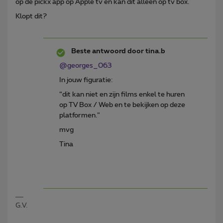
op de pickx app op Apple tv en kan dit alleen op tv box.
Klopt dit?
Beste antwoord door
tina.b
@georges_063
In jouw figuratie:
“dit kan niet en zijn films enkel te huren
op TV Box / Web en te bekijken op deze
platformen.”
mvg
Tina
G.V.