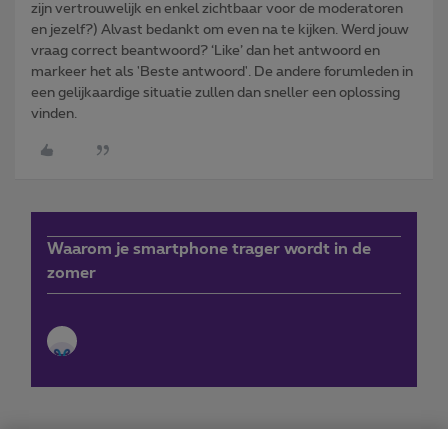
zijn vertrouwelijk en enkel zichtbaar voor de moderatoren
en jezelf?) Alvast bedankt om even na te kijken. Werd jouw
vraag correct beantwoord? ‘Like’ dan het antwoord en
markeer het als 'Beste antwoord'. De andere forumleden in
een gelijkaardige situatie zullen dan sneller een oplossing
vinden.
Waarom je smartphone trager wordt in de
zomer