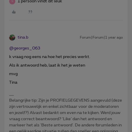
1 persoon vindt dit leuk
G
tina.b
Forum|Forum|1 year ago
@georges_063
k vraag nog eens na hoe het precies werkt.
Als ik antwoord heb, laat ik het je weten
mvg
Tina
Belangrijke tip: Zijn je PROFIELGEGEVENS aangevuld (deze
zijn vertrouwelijk en enkel zichtbaar voor de moderatoren
en jezelf?) Alvast bedankt om even na te kijken. Werd jouw
vraag correct beantwoord? ‘Like’ dan het antwoord en
markeer het als 'Beste antwoord'. De andere forumleden in
een gelijkaardige situatie zullen dan sneller een oplossing