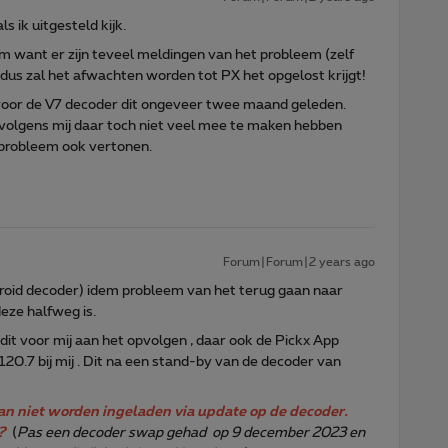
ls ik uitgesteld kijk.
em want er zijn teveel meldingen van het probleem (zelf
dus zal het afwachten worden tot PX het opgelost krijgt!
1 voor de V7 decoder dit ongeveer twee maand geleden.
 volgens mij daar toch niet veel mee te maken hebben
 probleem ook vertonen.
Forum|Forum|2 years ago
oid decoder) idem probleem van het terug gaan naar
deze halfweg is.
 dit voor mij aan het opvolgen , daar ook de Pickx App
20.7 bij mij . Dit na een stand-by van de decoder van
an niet worden ingeladen via update op de decoder.
?
(
Pas een decoder swap gehad op 9 december 2023 en