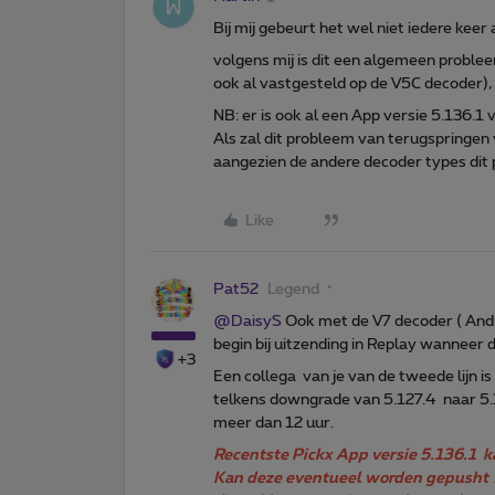
Bij mij gebeurt het wel niet iedere keer a
volgens mij is dit een algemeen proble
ook al vastgesteld op de V5C decoder), 
NB: er is ook al een App versie 5.136.
Als zal dit probleem van terugspringen
aangezien de andere decoder types dit
Like
Pat52
Legend
@DaisyS
Ook met de V7 decoder ( Andr
begin bij uitzending in Replay wanneer 
+3
Een collega van je van de tweede lijn is
telkens downgrade van 5.127.4 naar 5.1
meer dan 12 uur.
Recentste Pickx App versie 5.136.1 k
Kan deze eventueel worden gepusht 