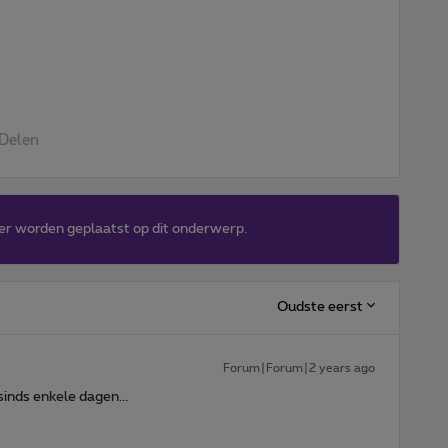
Delen
er worden geplaatst op dit onderwerp.
Oudste eerst
Forum|Forum|2 years ago
inds enkele dagen...