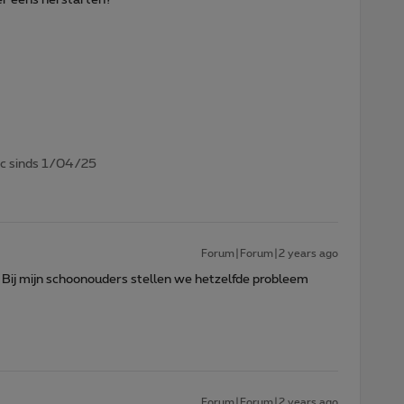
7c sinds 1/04/25
Forum|Forum|2 years ago
 Bij mijn schoonouders stellen we hetzelfde probleem
Forum|Forum|2 years ago