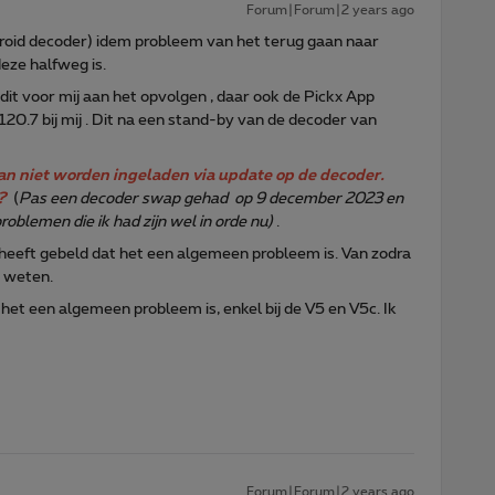
Forum|Forum|2 years ago
oid decoder) idem probleem van het terug gaan naar
deze halfweg is.
 dit voor mij aan het opvolgen , daar ook de Pickx App
20.7 bij mij . Dit na een stand-by van de decoder van
an niet worden ingeladen via update op de decoder.
?
(
Pas een decoder swap gehad op 9 december 2023 en
roblemen die ik had zijn wel in orde nu)
.
 heeft gebeld dat het een algemeen probleem is. Van zodra
n weten.
t een algemeen probleem is, enkel bij de V5 en V5c. Ik
Forum|Forum|2 years ago