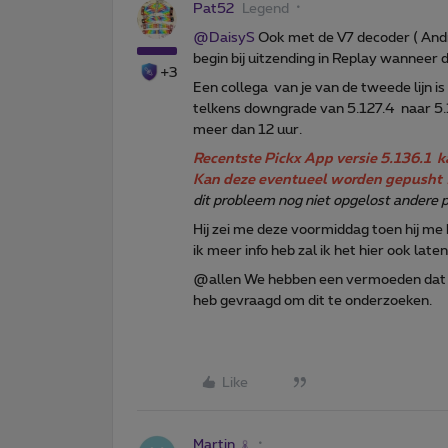
Pat52
Legend
@DaisyS
Ook met de V7 decoder ( Andr
begin bij uitzending in Replay wanneer 
+3
Een collega van je van de tweede lijn is
telkens downgrade van 5.127.4 naar 5.1
meer dan 12 uur.
Recentste Pickx App versie 5.136.1 k
Kan deze eventueel worden gepusht 
dit probleem nog niet opgelost andere p
Hij zei me deze voormiddag toen hij me
ik meer info heb zal ik het hier ook late
@allen We hebben een vermoeden dat he
heb gevraagd om dit te onderzoeken.
Like
Martin