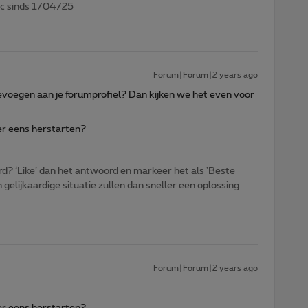
7c sinds 1/04/25
Forum|Forum|2 years ago
evoegen aan je forumprofiel? Dan kijken we het even voor
er eens herstarten?
d? ‘Like’ dan het antwoord en markeer het als 'Beste
gelijkaardige situatie zullen dan sneller een oplossing
Forum|Forum|2 years ago
er eens herstarten?