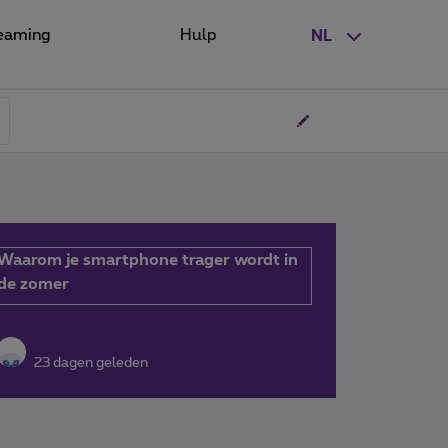
eaming
Hulp
NL
Waarom je smartphone trager wordt in
de zomer
23 dagen geleden