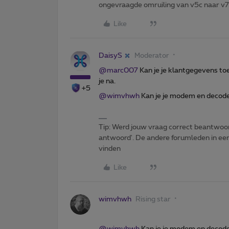
ongevraagde omruiling van v5c naar v
Like
DaisyS
Moderator
@marc007
Kan je je klantgegevens to
je na.
+5
@wimvhwh
Kan je je modem en decod
Tip: Werd jouw vraag correct beantwoor
antwoord'. De andere forumleden in een 
vinden
Like
wimvhwh
Rising star
@wimvhwh
Kan je je modem en decod