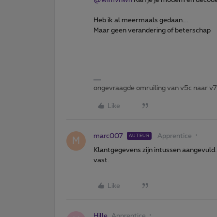
Heb ik al meermaals gedaan….
Maar geen verandering of beterschap
ongevraagde omruiling van v5c naar v
Like
marc007
Apprentice
AUTEUR
M
Klantgegevens zijn intussen aangevuld.
vast.
Like
Hille
Apprentice