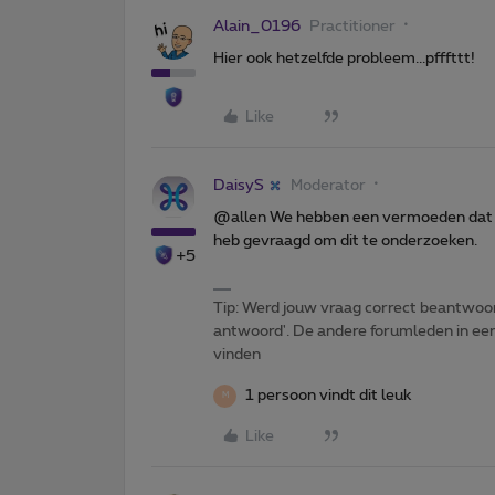
Alain_0196
Practitioner
Hier ook hetzelfde probleem...pfffttt!
Like
DaisyS
Moderator
@allen We hebben een vermoeden dat he
heb gevraagd om dit te onderzoeken.
+5
Tip: Werd jouw vraag correct beantwoor
antwoord'. De andere forumleden in een 
vinden
1 persoon vindt dit leuk
M
Like