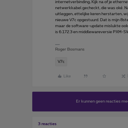
internetverbinding, Kijk na of je ether
netwerkkabel gecheckt, die was oké. N
uitleggen, ettelijke keren herstarten, w
nieuwe V7c opgestuurd. Dat is mijn 8ste d
maar de software-update mislukte ook bi
is 6.172.3 en middlewareversie PXM-SW-
Roger Bosmans
V7c
Like
Er kunnen geen reacties me
3 reacties