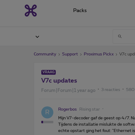
Packs
Community
Support
Proximus Pickx
V7c upd
VRAAG
V7c updates
3 reacties
580
Forum|Forum|1 year ago
Rogerbos
Rising star
R
Mijn V7-decoder gaf de geest op 4/7. Na
Tijdens de installatie mislukte de softw
echte opstart ging het fout: "Ethernet i