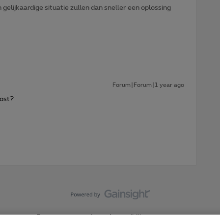
gelijkaardige situatie zullen dan sneller een oplossing
Forum|Forum|1 year ago
ost?
Forumvoorwaarden
Accessibility statement