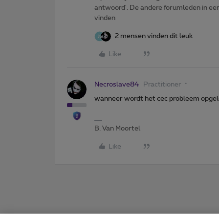
antwoord'. De andere forumleden in een 
vinden
2 mensen vinden dit leuk
Like
Necroslave84
Practitioner
wanneer wordt het cec probleem opgel
B. Van Moortel
Like