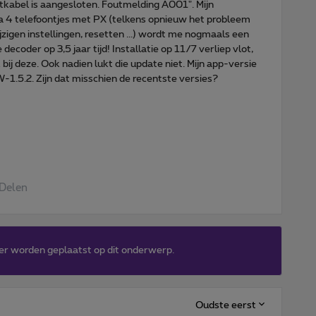
netkabel is aangesloten. Foutmelding A001". Mijn
a 4 telefoontjes met PX (telkens opnieuw het probleem
ijzigen instellingen, resetten ...) wordt me nogmaals een
ecoder op 3,5 jaar tijd! Installatie op 11/7 verliep vlot,
j deze. Ook nadien lukt die update niet. Mijn app-versie
1.5.2. Zijn dat misschien de recentste versies?
Delen
er worden geplaatst op dit onderwerp.
Oudste eerst