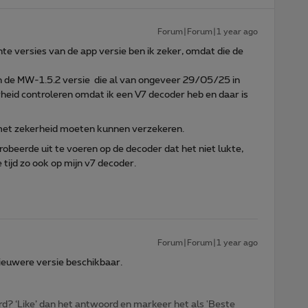
Forum|Forum|1 year ago
nte versies van de app versie ben ik zeker, omdat die de
n de MW-1.5.2 versie die al van ongeveer 29/05/25 in
rheid controleren omdat ik een V7 decoder heb en daar is
met zekerheid moeten kunnen verzekeren.
probeerde uit te voeren op de decoder dat het niet lukte,
e tijd zo ook op mijn v7 decoder.
Forum|Forum|1 year ago
ieuwere versie beschikbaar.
d? ‘Like’ dan het antwoord en markeer het als 'Beste