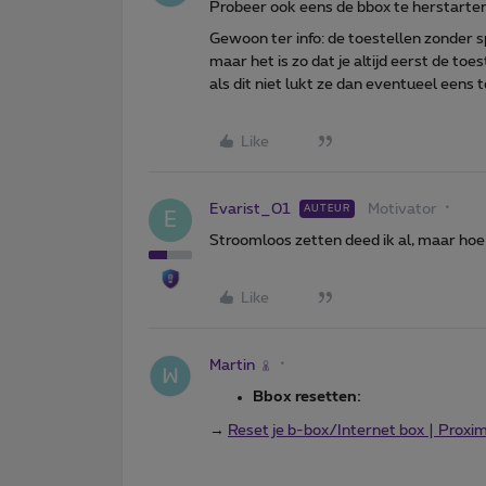
Probeer ook eens de bbox te herstarten
Gewoon ter info: de toestellen zonder sp
maar het is zo dat je altijd eerst de to
als dit niet lukt ze dan eventueel eens 
Like
Evarist_01
Motivator
AUTEUR
E
Stroomloos zetten deed ik al, maar hoe 
Like
Martin
Bbox resetten:
→
Reset je b-box/Internet box | Proxi