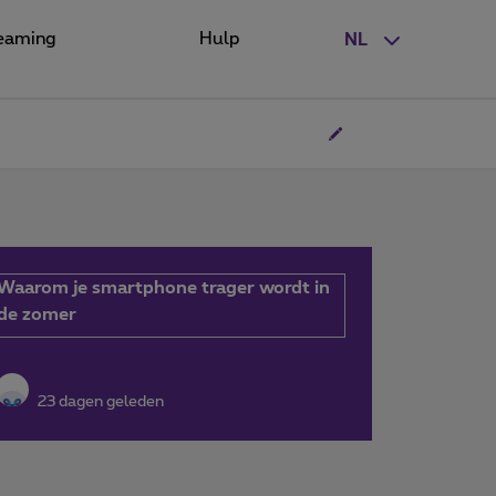
eaming
Hulp
NL
Waarom je smartphone trager wordt in
de zomer
23 dagen geleden