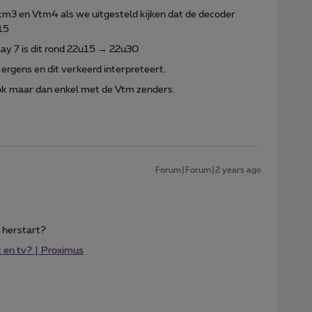
, Vtm3 en Vtm4 als we uitgesteld kijken dat de decoder
15
ay 7 is dit rond 22u15 → 22u30
 ergens en dit verkeerd interpreteert.
ok maar dan enkel met de Vtm zenders.
Forum|Forum|2 years ago
 herstart?
t en tv? | Proximus