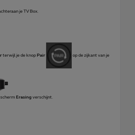
chteraan je TV Box.
ar
terwijl je de knop
Pair
op de zijkant van je
t scherm
Erasing
verschijnt.