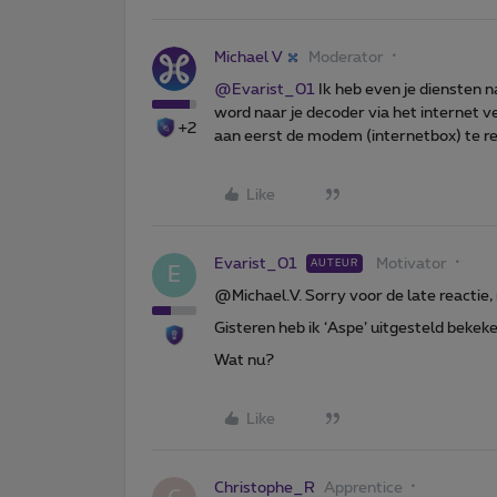
Michael V
Moderator
@Evarist_01
Ik heb even je diensten n
word naar je decoder via het internet 
+2
aan eerst de modem (internetbox) te re
Like
Evarist_01
Motivator
AUTEUR
E
@Michael.V. Sorry voor de late reactie
Gisteren heb ik ‘Aspe’ uitgesteld bekeke
Wat nu?
Like
Christophe_R
Apprentice