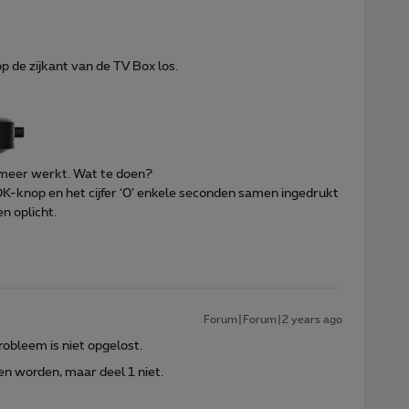
p de zijkant van de TV Box los.
 meer werkt. Wat te doen?
OK-knop en het cijfer ‘0’ enkele seconden samen ingedrukt
n oplicht.
Forum|Forum|2 years ago
obleem is niet opgelost.
en worden, maar deel 1 niet.