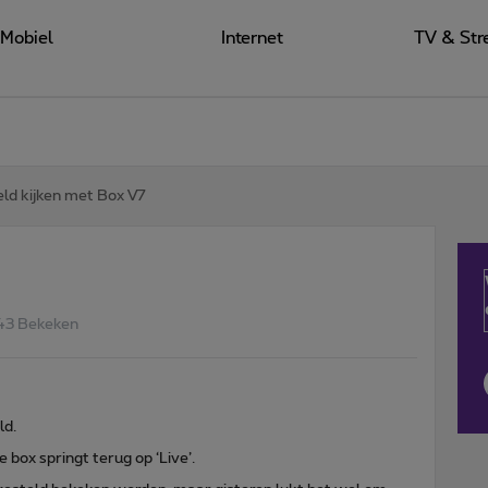
Mobiel
Internet
TV & Str
eld kijken met Box V7
43 Bekeken
ld.
 box springt terug op ‘Live’.