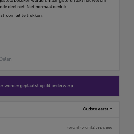
esteld bekeken worden, maar gisteren lukt het wel om
ede deel niet. Niet normaal denk ik.
 stroom uit te trekken.
Delen
er worden geplaatst op dit onderwerp.
Oudste eerst
Forum|Forum|2 years ago