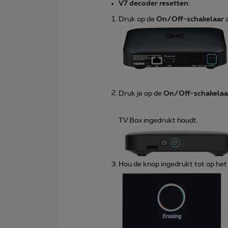
V7 decoder resetten
:
Druk op de
On/Off-schakelaar
a
Druk je op de
On/Off-schakela
TV Box ingedrukt houdt.
Hou de knop ingedrukt tot op he