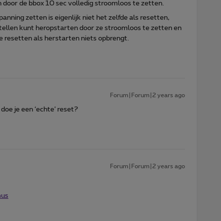
 door de bbox 10 sec volledig stroomloos te zetten.
anning zetten is eigenlijk niet het zelfde als resetten,
estellen kunt heropstarten door ze stroomloos te zetten en
te resetten als herstarten niets opbrengt.
Forum|Forum|2 years ago
doe je een ‘echte’ reset?
Forum|Forum|2 years ago
mus