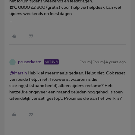
het forum tijdens weekends en feestdagen.
☎️📞 0800 22 800 (gratis) voor hulp via helpdesk kan wel
tijdens weekends en feestdagen.
_
pruserketro
Forum|Forum|4 years ago
AUTEUR
P
@Martin
Heb ik al meermaals gedaan. Helpt niet. Ook reset
van beide helpt niet. Trouwens, waarom is die
storing(stilstaand beeld) alleen tijdens reclame? Heb
hetzelfde ongeveer een maand geleden nog gehad. Is toen
uiteindelijk vanzelf gestopt. Proximus die aan het werk is?