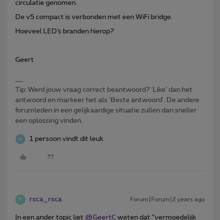
circulatie genomen.
De v5 compact is verbonden met een WiFi bridge.
Hoeveel LED’s branden hierop?
Geert
Tip: Werd jouw vraag correct beantwoord? ‘Like’ dan het
antwoord en markeer het als 'Beste antwoord'. De andere
forumleden in een gelijkaardige situatie zullen dan sneller
een oplossing vinden.
1 persoon vindt dit leuk
rsca_rsca
Forum|Forum|2 years ago
R
In een ander topic liet
@GeertC
weten dat “vermoedelijk