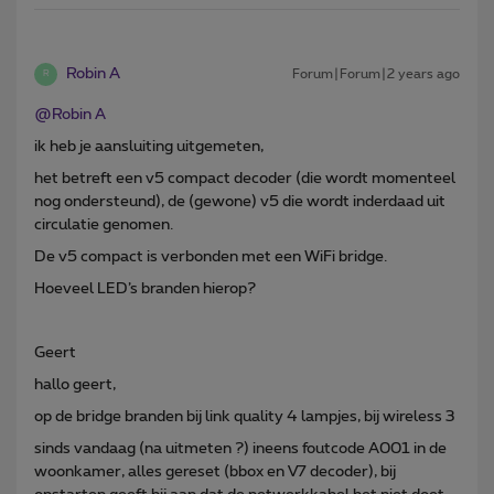
Robin A
Forum|Forum|2 years ago
R
@Robin A
ik heb je aansluiting uitgemeten,
het betreft een v5 compact decoder (die wordt momenteel
nog ondersteund), de (gewone) v5 die wordt inderdaad uit
circulatie genomen.
De v5 compact is verbonden met een WiFi bridge.
Hoeveel LED’s branden hierop?
Geert
hallo geert,
op de bridge branden bij link quality 4 lampjes, bij wireless 3
sinds vandaag (na uitmeten ?) ineens foutcode A001 in de
woonkamer, alles gereset (bbox en V7 decoder), bij