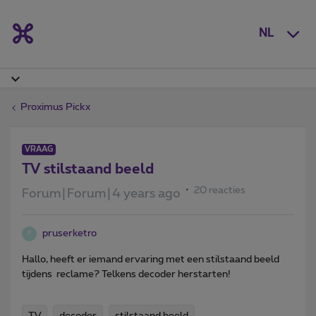
NL
Proximus Pickx
VRAAG
TV stilstaand beeld
20 reacties
Forum|Forum|4 years ago
pruserketro
P
Hallo, heeft er iemand ervaring met een stilstaand beeld
tijdens reclame? Telkens decoder herstarten!
TV
decoder
stilstaand beeld