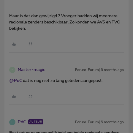
Maar is dat dan gewijzigd ? Vroeger hadden wij meerdere
regionale zenders beschikbaar. Zo konden we AVS en TVO
bekijken.
Master-magic
Forum|Forum|6 months ago
M
@PdC
dat is nog niet zo lang geleden aangepast.
PdC
Forum|Forum|6 months ago
AUTEUR
P
Bestaat er geen mogelijkheid om beide regionale zenders