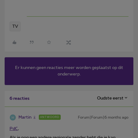
TV
Er kunnen geen reacties meer worden geplaatst op dit
onderwerp.
Oudste eerst
6 reacties
Martin
Forum|Forum|6 months ago
ANTWOORD
PdC
,
Als je nog een andere regionale zender hebt die je kan