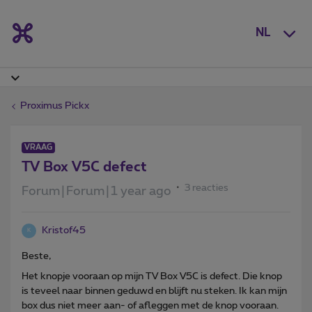
NL
Proximus Pickx
VRAAG
TV Box V5C defect
3 reacties
Forum|Forum|1 year ago
Kristof45
K
Beste,
Het knopje vooraan op mijn TV Box V5C is defect. Die knop
is teveel naar binnen geduwd en blijft nu steken. Ik kan mijn
box dus niet meer aan- of afleggen met de knop vooraan.