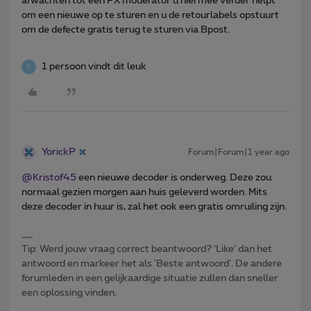
afwachten tot een PX moderator u hiermee verder helpt
om een nieuwe op te sturen en u de retourlabels opstuurt
om de defecte gratis terug te sturen via Bpost.
1 persoon vindt dit leuk
K
YorickP
Forum|Forum|1 year ago
@Kristof45
een nieuwe decoder is onderweg. Deze zou
normaal gezien morgen aan huis geleverd worden. Mits
deze decoder in huur is, zal het ook een gratis omruiling zijn.
Tip: Werd jouw vraag correct beantwoord? ‘Like’ dan het
antwoord en markeer het als 'Beste antwoord'. De andere
forumleden in een gelijkaardige situatie zullen dan sneller
een oplossing vinden.