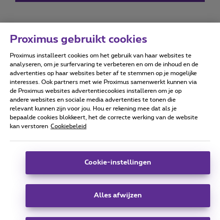
Proximus gebruikt cookies
Proximus installeert cookies om het gebruik van haar websites te
Forumvoorwaarden
Accessibility statement
analyseren, om je surfervaring te verbeteren en om de inhoud en de
advertenties op haar websites beter af te stemmen op je mogelijke
interesses. Ook partners met wie Proximus samenwerkt kunnen via
de Proximus websites advertentiecookies installeren om je op
andere websites en sociale media advertenties te tonen die
relevant kunnen zijn voor jou. Hou er rekening mee dat als je
Alle rechten voorbehouden. ©
2026
Proximus
bepaalde cookies blokkeert, het de correcte werking van de website
kan verstoren
Cookiebeleid
Algemene voorwaarden, consumenteninfo
Prijslijst en tarieven
Toegankelijkheid
Privacy
Cookiebeleid
Cookie manager
Bedrijfsgegevens
Deze website is gecreëerd en wordt beheerd conform het
Cookie-instellingen
Belgisch recht.
Koning Albert II-laan 27 - B-1030 Brussel.
Alles afwijzen
Carrier & Wholesale Solutions