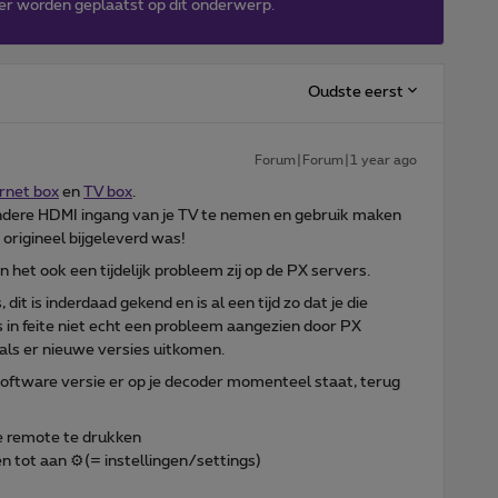
er worden geplaatst op dit onderwerp.
Oudste eerst
Forum|Forum|1 year ago
ernet box
en
TV box
.
ndere HDMI ingang van je TV te nemen en gebruik maken
 origineel bijgeleverd was!
 het ook een tijdelijk probleem zij op de PX servers.
it is inderdaad gekend en is al een tijd zo dat je die
is in feite niet echt een probleem aangezien door PX
als er nieuwe versies uitkomen.
oftware versie er op je decoder momenteel staat, terug
e remote te drukken
n tot aan ⚙️(= instellingen/settings)