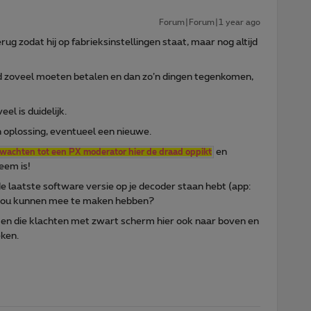
Forum|Forum|1 year ago
ug zodat hij op fabrieksinstellingen staat, maar nog altijd
nd zoveel moeten betalen en dan zo’n dingen tegenkomen,
el is duidelijk.
 oplossing, eventueel een nieuwe.
en
wachten tot een PX moderator hier de draad oppikt
eem is!
de laatste software versie op je decoder staan hebt (app:
ts zou kunnen mee te maken hebben?
en die klachten met zwart scherm hier ook naar boven en
eken.