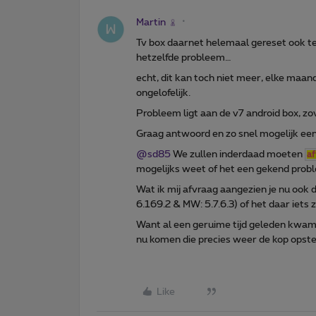
Martin
Tv box daarnet helemaal gereset ook ter
hetzelfde probleem…
echt, dit kan toch niet meer, elke maa
ongelofelijk.
Probleem ligt aan de v7 android box, zove
Graag antwoord en zo snel mogelijk een
@sd85
We zullen inderdaad moeten
af
mogelijks weet of het een gekend probl
Wat ik mij afvraag aangezien je nu ook 
6.169.2 & MW: 5.7.6.3) of het daar ie
Want al een geruime tijd geleden kwam
nu komen die precies weer de kop opst
Like