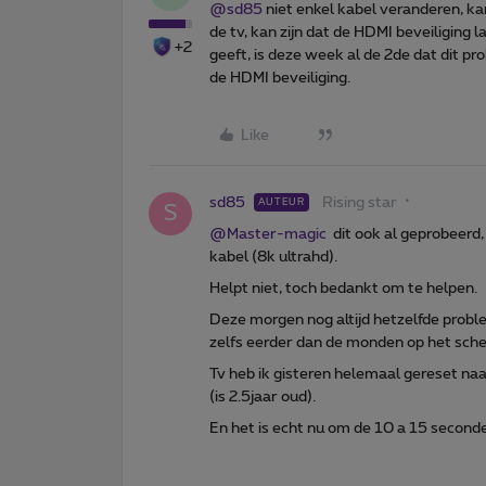
@sd85
niet enkel kabel veranderen, ka
de tv, kan zijn dat de HDMI beveiliging 
+2
geeft, is deze week al de 2de dat dit 
de HDMI beveiliging.
Like
sd85
Rising star
AUTEUR
S
@Master-magic
dit ook al geprobeerd
kabel (8k ultrahd).
Helpt niet, toch bedankt om te helpen.
Deze morgen nog altijd hetzelfde probl
zelfs eerder dan de monden op het sch
Tv heb ik gisteren helemaal gereset naar
(is 2.5jaar oud).
En het is echt nu om de 10 a 15 seconde