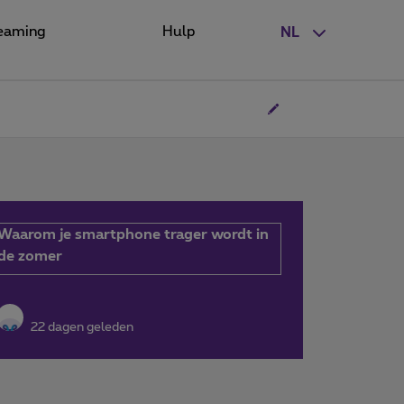
eaming
Hulp
NL
Waarom je smartphone trager wordt in
de zomer
22 dagen geleden