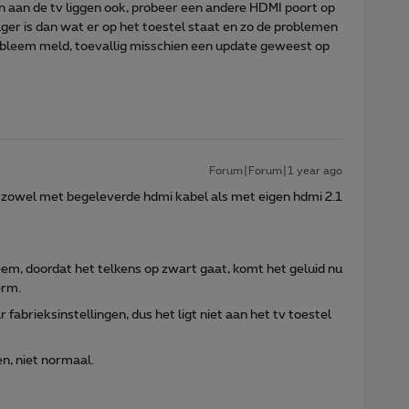
n aan de tv liggen ook, probeer een andere HDMI poort op
lager is dan wat er op het toestel staat en zo de problemen
probleem meld, toevallig misschien een update geweest op
Forum|Forum|1 year ago
, zowel met begeleverde hdmi kabel als met eigen hdmi 2.1
eem, doordat het telkens op zwart gaat, komt het geluid nu
erm.
 fabrieksinstellingen, dus het ligt niet aan het tv toestel
n, niet normaal.