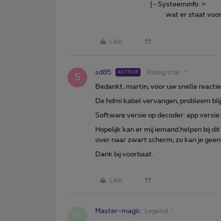
|- Systeeminfo >
wat er staat voor APP
Like
sd85
Rising star
AUTEUR
S
Bedankt, martin, voor uw snelle reactie
De hdmi kabel vervangen, probleem blijf
Software versie op decoder: app versi
Hopelijk kan er mij iemand helpen bij di
over naar zwart scherm, zo kan je geen 
Dank bij voorbaat.
Like
Master-magic
Legend
M