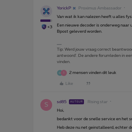
YorickP
Proximus Ambassador
Van wat ik kan nalezen heeft u alles fys
Een nieuwe decoder is onderweg naar u
+3
Bpost geleverd worden.
Tip: Werd jouw vraag correct beantwoor
antwoord'. De andere forumleden in een 
vinden.
2 mensen vinden dit leuk
S
Like
sd85
Rising star
AUTEUR
S
Hoi,
bedankt voor de snelle service en het 
Heb deze nu net geinstalleerd, echter do