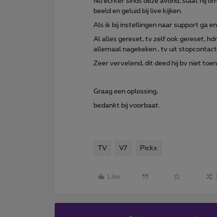
Nu echter sinds deze avond, slaat hij 
beeld en geluid bij live kijken.
Als ik bij instellingen naar support ga 
Al alles gereset, tv zelf ook gereset, h
allemaal nagekeken , tv uit stopcontact
Zeer vervelend, dit deed hij bv niet toen
Graag een oplossing,
bedankt bij voorbaat.
TV
V7
Pickx
Like