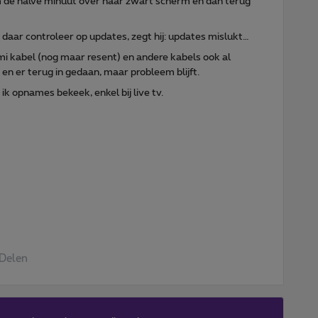
om de halve minuut over naar zwart scherm en dan terug
en daar controleer op updates, zegt hij: updates mislukt…
dmi kabel (nog maar resent) en andere kabels ook al
 en er terug in gedaan, maar probleem blijft.
 ik opnames bekeek, enkel bij live tv.
Delen