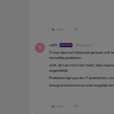
Like
sd85
Rising star
AUTEUR
S
Tv box daarnet helemaal gereset ook ter
hetzelfde probleem…
echt, dit kan toch niet meer, elke maa
ongelofelijk.
Probleem ligt aan de v7 android box, zove
Graag antwoord en zo snel mogelijk een
Like