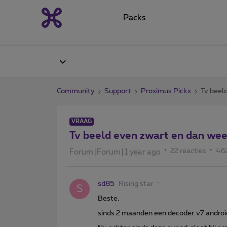
Packs
Community
Support
Proximus Pickx
Tv beeld
VRAAG
Tv beeld even zwart en dan weer 
22 reacties
46
Forum|Forum|1 year ago
sd85
Rising star
S
Beste,
sinds 2 maanden een decoder v7 androi