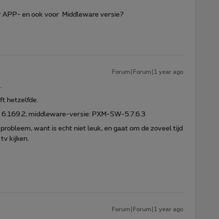
- en ook voor Middleware versie?
Forum|Forum|1 year ago
.
t hetzelfde.
e: 6.169.2, middleware-versie: PXM-SW-5.7.6.3
t probleem, want is echt niet leuk, en gaat om de zoveel tijd
tv kijken.
Forum|Forum|1 year ago