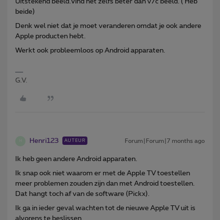
Uitstekend beeld.Vind het zelfs beter dan v7c beeld. ( Heb
beide)
Denk wel niet dat je moet veranderen omdat je ook andere
Apple producten hebt.
Werkt ook probleemloos op Android apparaten.
G.V.
Henri123
Forum|Forum|7 months ago
AUTEUR
H
Ik heb geen andere Android apparaten.
Ik snap ook niet waarom er met de Apple TV toestellen
meer problemen zouden zijn dan met Android toestellen.
Dat hangt toch af van de software (Pickx).
Ik ga in ieder geval wachten tot de nieuwe Apple TV uit is
alvorens te beslissen.