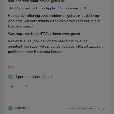
had iedereen maar zoveel geluk 😉
TBI:
Proximus pickx op Apple TV problemen | PF
Heb eerder ellendig veel problemen gehad met pickx op
Apple tv.Ook verschillende topics hierover tot vervelens
toe gelanceerd.
Was nog voor ik op NTV backend werd gezet.
Nadien is alles , ook na update naar tvos26, alles
opgelost.Toch al enkele maanden geleden. Nu totaal geen
probleem meer.Hout vast houden.
G.V.
1 persoon vindt dit leuk
Martin
Forum|Forum|7 months ago