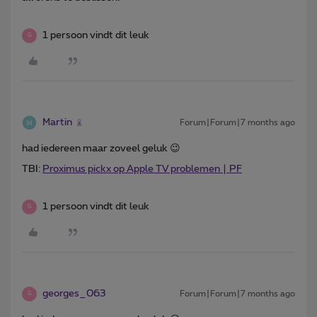
1 persoon vindt dit leuk
G
Martin
Forum|Forum|7 months ago
had iedereen maar zoveel geluk 😉
TBI:
Proximus pickx op Apple TV problemen | PF
1 persoon vindt dit leuk
G
georges_063
Forum|Forum|7 months ago
G