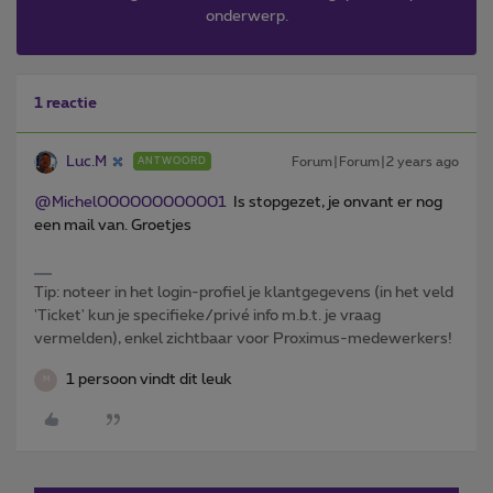
onderwerp.
1 reactie
Luc.M
Forum|Forum|2 years ago
ANTWOORD
@Michel000000000001
Is stopgezet, je onvant er nog
een mail van. Groetjes
Tip: noteer in het login-profiel je klantgegevens (in het veld
'Ticket' kun je specifieke/privé info m.b.t. je vraag
vermelden), enkel zichtbaar voor Proximus-medewerkers!
1 persoon vindt dit leuk
M