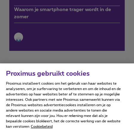
Waarom je smartphone trager wordt in de
zomer
Proximus gebruikt cookies
Proximus installeert cookies om het gebruik van haar websites te
Forumvoorwaarden
Accessibility statement
analyseren, om je surfervaring te verbeteren en om de inhoud en de
advertenties op haar websites beter af te stemmen op je mogelijke
interesses. Ook partners met wie Proximus samenwerkt kunnen via
de Proximus websites advertentiecookies installeren om je op
andere websites en sociale media advertenties te tonen die
relevant kunnen zijn voor jou. Hou er rekening mee dat als je
Alle rechten voorbehouden. ©
2026
Proximus
bepaalde cookies blokkeert, het de correcte werking van de website
kan verstoren
Cookiebeleid
Algemene voorwaarden, consumenteninfo
Prijslijst en tarieven
Toegankelijkheid
Privacy